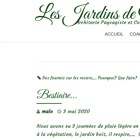
Les Jardins de
Aller
Architecte Paysagiste et Co
au
contenu
ACCUEIL
COA
NAVIGATION DE L’ARTICLE
Des fourmis sur les rosiers,… Pourquoi? Que faire?
Bestiaire…
malo
3 mai 2020
Nous avons eu 3 journées de pluie légère en a
à la végétation, le jardin boit, il respire,…