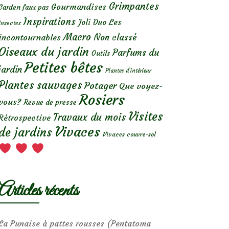
Grimpantes
Gourmandises
Garden faux pas
Inspirations
Les
Joli Duo
Insectes
Macro
Non classé
incontournables
Oiseaux du jardin
Parfums du
Outils
Petites bêtes
jardin
Plantes d’intérieur
Plantes sauvages
Potager
Que voyez-
Rosiers
vous?
Revue de presse
Visites
Travaux du mois
Rétrospective
Vivaces
de jardins
Vivaces couvre-sol
Articles récents
La Punaise à pattes rousses (Pentatoma