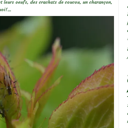
et leurs oeufs, des crachats de coucou, un charançon,
uoi!…