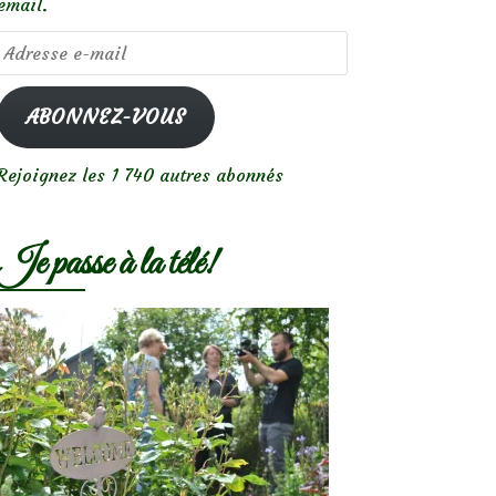
email.
Adresse
e-
mail
ABONNEZ-VOUS
Rejoignez les 1 740 autres abonnés
Je passe à la télé!