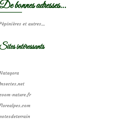
De bonnes adresses…
Pépinières et autres…
Sites intéressants
Natagora
Insectes.net
zoom-nature.fr
florealpes.com
notesdeterrain