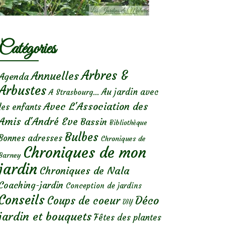
Catégories
Arbres &
Annuelles
Agenda
Arbustes
Au jardin avec
A Strasbourg...
Avec L'Association des
les enfants
Amis d'André Eve
Bassin
Bibliothèque
Bulbes
Bonnes adresses
Chroniques de
Chroniques de mon
Barney
jardin
Chroniques de Nala
Coaching-jardin
Conception de jardins
Conseils
Déco
Coups de coeur
DIY
jardin et bouquets
Fêtes des plantes