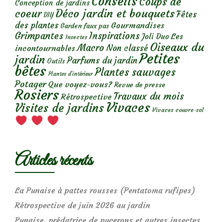
Conseils
Coups de
Conception de jardins
Déco jardin et bouquets
coeur
Fêtes
DIY
des plantes
Gourmandises
Garden faux pas
Grimpantes
Inspirations
Les
Joli Duo
Insectes
Oiseaux du
Macro
Non classé
incontournables
Petites
jardin
Parfums du jardin
Outils
bêtes
Plantes sauvages
Plantes d’intérieur
Potager
Que voyez-vous?
Revue de presse
Rosiers
Travaux du mois
Rétrospective
Vivaces
Visites de jardins
Vivaces couvre-sol
Articles récents
La Punaise à pattes rousses (Pentatoma rufipes)
Rétrospective de juin 2026 au jardin
Punaise, prédatrice de pucerons et autres insectes