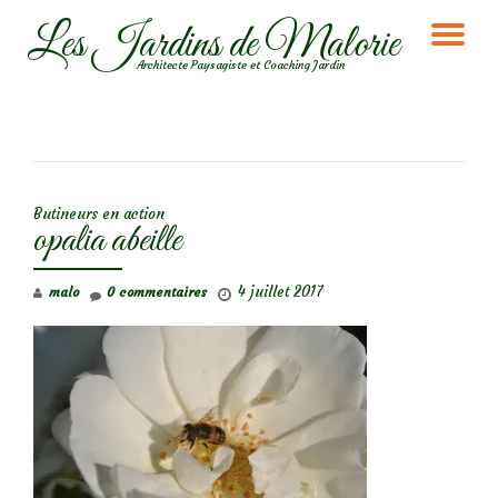
Les Jardins de Malorie
DÉ
Aller
Architecte Paysagiste et Coaching Jardin
au
LA
contenu
NA
NAVIGATION DE L’ARTICLE
Butineurs en action
opalia abeille
4 juillet 2017
malo
0 commentaires