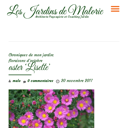
Les Jardins de Malorie
DÉ
Aller
Architecte Paysagiste et Coaching Jardin
au
LA
contenu
NA
NAVIGATION DE L’ARTICLE
Chroniques de mon jardin:
floraisons d’octobre
aster ‘Lisette’
20 novembre 2017
malo
0 commentaires