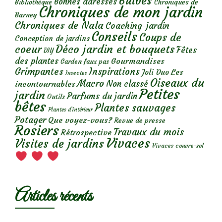
Bulbes
Bonnes adresses
Chroniques de
Bibliothèque
Chroniques de mon jardin
Barney
Chroniques de Nala
Coaching-jardin
Conseils
Coups de
Conception de jardins
Déco jardin et bouquets
coeur
Fêtes
DIY
des plantes
Gourmandises
Garden faux pas
Grimpantes
Inspirations
Les
Joli Duo
Insectes
Oiseaux du
Macro
Non classé
incontournables
Petites
jardin
Parfums du jardin
Outils
bêtes
Plantes sauvages
Plantes d’intérieur
Potager
Que voyez-vous?
Revue de presse
Rosiers
Travaux du mois
Rétrospective
Vivaces
Visites de jardins
Vivaces couvre-sol
Articles récents