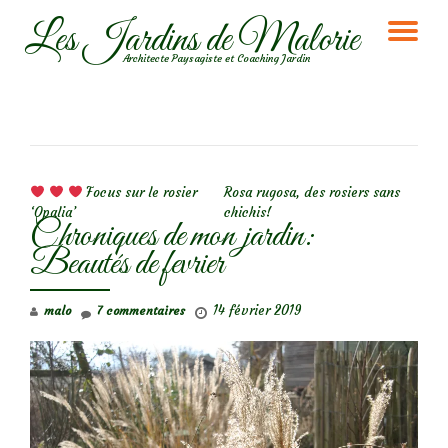
Les Jardins de Malorie
DÉ
Aller
Architecte Paysagiste et Coaching Jardin
au
LA
contenu
NA
NAVIGATION DE L’ARTICLE
Focus sur le rosier
Rosa rugosa, des rosiers sans
‘Opalia’
chichis!
Chroniques de mon jardin:
Beautés de fevrier
14 février 2019
malo
7 commentaires