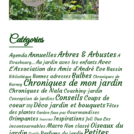
Catégories
Arbres & Arbustes
Annuelles
Agenda
A
Avec
Au jardin avec les enfants
Strasbourg...
L'Association des Amis d'André Eve
Bassin
Bulbes
Bonnes adresses
Chroniques de
Bibliothèque
Chroniques de mon jardin
Barney
Chroniques de Nala
Coaching-jardin
Conseils
Coups de
Conception de jardins
Déco jardin et bouquets
coeur
Fêtes
DIY
des plantes
Gourmandises
Garden faux pas
Grimpantes
Inspirations
Les
Joli Duo
Insectes
Oiseaux du
Macro
Non classé
incontournables
Petites
jardin
Parfums du jardin
Outils