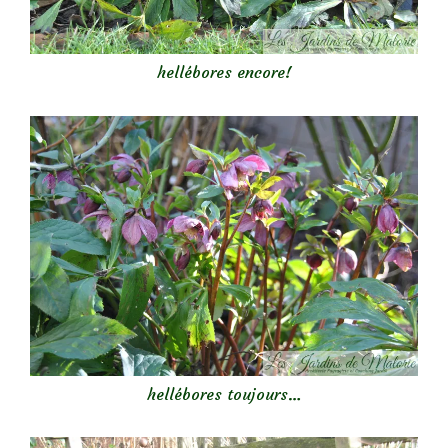
hellébores encore!
hellébores toujours…