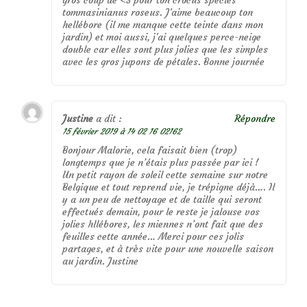
gros coup de <3 pour ton crocus species
tommasinianus roseus. J'aime beaucoup ton
hellébore (il me manque cette teinte dans mon
jardin) et moi aussi, j'ai quelques perce-neige
double car elles sont plus jolies que les simples
avec les gros jupons de pétales. Bonne journée
Justine
a dit :
Répondre
15 février 2019 à 14 02 16 02162
Bonjour Malorie, cela faisait bien (trop)
longtemps que je n’étais plus passée par ici !
Un petit rayon de soleil cette semaine sur notre
Belgique et tout reprend vie, je trépigne déjà…. Il
y a un peu de nettoyage et de taille qui seront
effectués demain, pour le reste je jalouse vos
jolies hllébores, les miennes n’ont fait que des
feuilles cette année… Merci pour ces jolis
partages, et à très vite pour une nouvelle saison
au jardin. Justine