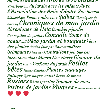
Annuelles
Agenda
A
Avec
Au jardin avec les enfants
Strasbourg...
L'Association des Amis d'André Eve
Bassin
Bulbes
Bonnes adresses
Chroniques de
Bibliothèque
Chroniques de mon jardin
Barney
Chroniques de Nala
Coaching-jardin
Conseils
Coups de
Conception de jardins
Déco jardin et bouquets
coeur
Fêtes
DIY
des plantes
Gourmandises
Garden faux pas
Grimpantes
Inspirations
Les
Joli Duo
Insectes
Oiseaux du
Macro
Non classé
incontournables
Petites
jardin
Parfums du jardin
Outils
bêtes
Plantes sauvages
Plantes d’intérieur
Potager
Que voyez-vous?
Revue de presse
Rosiers
Travaux du mois
Rétrospective
Vivaces
Visites de jardins
Vivaces couvre-sol