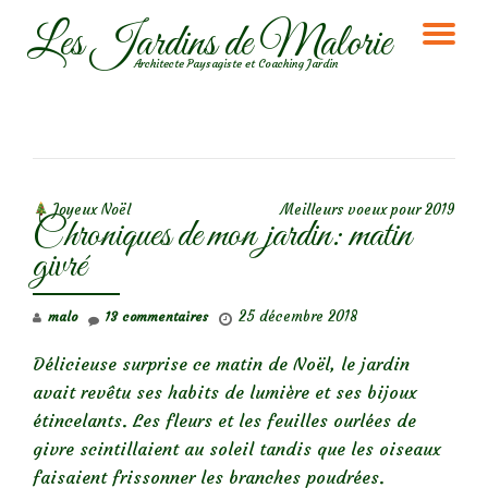
Les Jardins de Malorie
DÉ
Aller
Architecte Paysagiste et Coaching Jardin
au
LA
contenu
NA
NAVIGATION DE L’ARTICLE
Joyeux Noël
Meilleurs voeux pour 2019
Chroniques de mon jardin: matin
givré
25 décembre 2018
malo
13 commentaires
Délicieuse surprise ce matin de Noël, le jardin
avait revêtu ses habits de lumière et ses bijoux
étincelants. Les fleurs et les feuilles ourlées de
givre scintillaient au soleil tandis que les oiseaux
faisaient frissonner les branches poudrées.