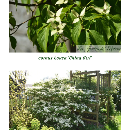
cornus kousa ‘China Girl’