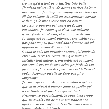
trouve qu’il a tout pour lui. Une très belle
floraison printanière, de bonnes petites baies à
déguster, un feuillage qui change de couleurs au
fil des saisons. Et taillé en transparence comme
le tien, ça le met encore plus en valeur.
Le cotinus pourpre est aussi un de mes
chouchous. Je trouve que c’est une arbuste
assez facile et robuste, et le pourpre de son
feuillage est vraiment intense. Sans oublier ses
pompons un peu plus tard dans l’année qui lui
apporte beaucoup d’originalité.
Quand je vois ton pommier cordon, j’ai envie de
créer une terrasse ronde rien que pour en
installer tout autour. L’ensemble est vraiment
superbe. C’est un de mes coins préférés de ton
jardin. La floraison des pommiers est tellement
belle. Dommage qu’elle ne dure pas plus
longtemps.
Je suis impressionnée par le nombre d’arbres
que tu as réussi à planter dans un jardin qui
n’est finalement pas bien grand. Tout
s’harmonise parfaitement. Je veux bien croire
que tu devais être bien sur ton transat cet
après-midi en profitant de cette ombre légère.
Bonne soirée et à bientôt