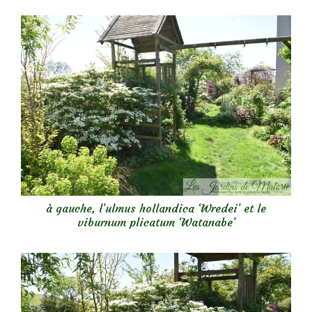
à gauche, l’ulmus hollandica ‘Wredei’ et le
viburnum plicatum ‘Watanabe’