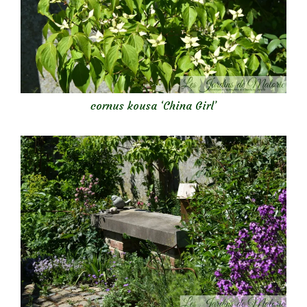
cornus kousa ‘China Girl’