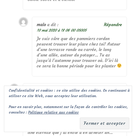
malo
a dit :
Répondre
10 mai 2020 à 18 06 00 05005
Je suis sûre que des pommiers cordon
peuvent trouver leur place chez toi! Autour
d’une terrasse ronde ou carrée, le long
d’une allée, autour du potager… Tu as
jusqu’à l’automne pour trouver où. D’ici là
ce sera la bonne période pour les planter
Confidentialité et cookies : ce site utilise des cookies. En continuant à
PHILIPPE
a dit :
Répondre
utiliser ce site Web, vous acceptez leur utilisation.
9 mai 2020 à 21 09 37 05375
Je me demande parfois comment tu fais entrer
Pour en savoir plus, notamment sur la façon de contrôler les cookies,
autant de plantes dans ton jardin !
consultez :
Politique relative aux cookies
Des arbres, j’en voudrais beaucoup mais je n’ai
pas la place.
Un cornus Kouza ! Mais ça devient énorme !
Une éternité que j’ai envie d’en acheter un…