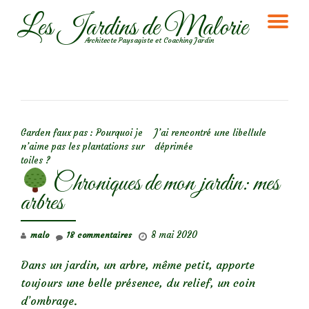
Les Jardins de Malorie
DÉ
Aller
Architecte Paysagiste et Coaching Jardin
au
LA
contenu
NA
NAVIGATION DE L’ARTICLE
Garden faux pas : Pourquoi je
J’ai rencontré une libellule
n’aime pas les plantations sur
déprimée
toiles ?
Chroniques de mon jardin: mes
arbres
8 mai 2020
malo
18 commentaires
Dans un jardin, un arbre, même petit, apporte
toujours une belle présence, du relief, un coin
d’ombrage.