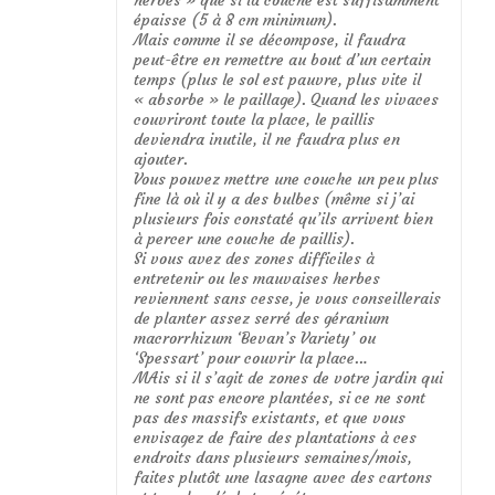
épaisse (5 à 8 cm minimum).
Mais comme il se décompose, il faudra
peut-être en remettre au bout d’un certain
temps (plus le sol est pauvre, plus vite il
« absorbe » le paillage). Quand les vivaces
couvriront toute la place, le paillis
deviendra inutile, il ne faudra plus en
ajouter.
Vous pouvez mettre une couche un peu plus
fine là où il y a des bulbes (même si j’ai
plusieurs fois constaté qu’ils arrivent bien
à percer une couche de paillis).
Si vous avez des zones difficiles à
entretenir ou les mauvaises herbes
reviennent sans cesse, je vous conseillerais
de planter assez serré des géranium
macrorrhizum ‘Bevan’s Variety’ ou
‘Spessart’ pour couvrir la place…
MAis si il s’agit de zones de votre jardin qui
ne sont pas encore plantées, si ce ne sont
pas des massifs existants, et que vous
envisagez de faire des plantations à ces
endroits dans plusieurs semaines/mois,
faites plutôt une lasagne avec des cartons