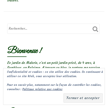
traitées
.
Bienvenue !
Le jardin de Malorie, c'est un petit jardin privé, de 4 ares, à
Gembloux, en Belgique. A travers ce blog, je partage ma passion
Confidentialité et cookies : ce site utilise des cookies. En continuant à
et mes conseils de paysagiste, en encourageant la biodiversité
utiliser ce site Web, vous acceptez leur utilisation.
au jardin. Découvrez mes plantes coup de coeur et la petite
faune d’un jardin naturel, suivez les chroniques de mon jardin
Pour en savoir plus, notamment sur la façon de contrôler les cookies,
privé au fil des saisons, visitez d’autres jardins,...
consultez :
Politique relative aux cookies
Bienvenue dans l’univers des Jardins de Malorie