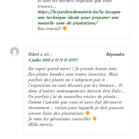
et tous les déchets végétaux que vous
trouvez…
https://lesjardinsdemalorie.be/la-lasagne-
une-technique-ideale-pour-preparer-une-
nouvelle-zone-de-plantations/
Bon travail!
Cricri
a dit :
Répondre
9 juillet 2020 à 12 12 31 07317
Un super grand merci ! Je prends bonne note.
Les plates bandes sont toutes investies. Mais
parfois des plants ne s’adaptent pas à
l’exposition ou sont dévorés par les limaces… Et
donc d’autres aménagements doivent être faits…
Ou parfois j’ai de nouvelles envies de plante…
Comme l’ancolie que vous m’avez fait découvrir
récemment .. raison pour laquelle je dois pouvoir
encore faire des plantations
Je note les géraniums conseillés
Mille mercis.