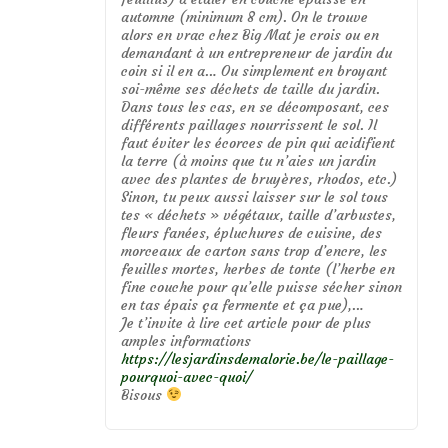
automne (minimum 8 cm). On le trouve
alors en vrac chez Big Mat je crois ou en
demandant à un entrepreneur de jardin du
coin si il en a… Ou simplement en broyant
soi-même ses déchets de taille du jardin.
Dans tous les cas, en se décomposant, ces
différents paillages nourrissent le sol. Il
faut éviter les écorces de pin qui acidifient
la terre (à moins que tu n’aies un jardin
avec des plantes de bruyères, rhodos, etc.)
Sinon, tu peux aussi laisser sur le sol tous
tes « déchets » végétaux, taille d’arbustes,
fleurs fanées, épluchures de cuisine, des
morceaux de carton sans trop d’encre, les
feuilles mortes, herbes de tonte (l’herbe en
fine couche pour qu’elle puisse sécher sinon
en tas épais ça fermente et ça pue),…
Je t’invite à lire cet article pour de plus
amples informations
https://lesjardinsdemalorie.be/le-paillage-
pourquoi-avec-quoi/
Bisous