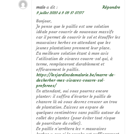
malo
a dit :
Répondre
9 juillet 2020 à 9 09 51 07517
Bonjour,
Je pense que le paillis est une solution
idéale pour couvrir de nouveaux massifs
car il permet de couvrir le sol et étouffer les
mauvaises herbes en attendant que les
jeunes plantations prennent leur place.
La meilleure solution étant à mon avis
l’utilisation de vivaces couvre-sol qui, à
terme, remplaceront durablement et
efficacement le paillis.
https://lesjardinsdemalorie.be/marre-de-
desherber-mes-vivaces-couvre-sol-
preferees/
En attendant, oui vous pourrez encore
planter: il suffira d’écarter le paillis de
chanvre là où vous devrez creuser un trou
de plantation. Laissez un espace de
quelques centimètres sans paillis autour du
collet des plantes (pour éviter tout risque
de pourriture du collet).
Le paillis n’arrêtera les « mauvaises
herbes » que si la couche est suffisamment