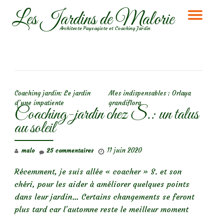
Les Jardins de Malorie
DÉ
Aller
Architecte Paysagiste et Coaching Jardin
au
LA
contenu
NA
NAVIGATION DE L’ARTICLE
Coaching jardin: Le jardin
Mes indispensables : Orlaya
d’une impatiente
grandiflora
Coaching-jardin chez S.: un talus
au soleil
11 juin 2020
malo
25 commentaires
Récemment, je suis allée « coacher » S. et son
chéri, pour les aider à améliorer quelques points
dans leur jardin… Certains changements se feront
plus tard car l’automne reste le meilleur moment