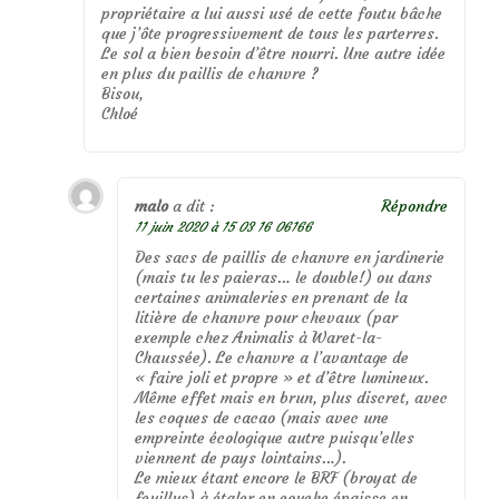
propriétaire a lui aussi usé de cette foutu bâche
que j’ôte progressivement de tous les parterres.
Le sol a bien besoin d’être nourri. Une autre idée
en plus du paillis de chanvre ?
Bisou,
Chloé
malo
a dit :
Répondre
11 juin 2020 à 15 03 16 06166
Des sacs de paillis de chanvre en jardinerie
(mais tu les paieras… le double!) ou dans
certaines animaleries en prenant de la
litière de chanvre pour chevaux (par
exemple chez Animalis à Waret-la-
Chaussée). Le chanvre a l’avantage de
« faire joli et propre » et d’être lumineux.
Même effet mais en brun, plus discret, avec
les coques de cacao (mais avec une
empreinte écologique autre puisqu’elles
viennent de pays lointains…).
Le mieux étant encore le BRF (broyat de
feuillus) à étaler en couche épaisse en