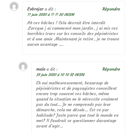
Lobrojar
a dit :
Répondre
11 juin 2020 à 11 11 20 06206
Ah ces bâches ! Cela devrait être interdit
.Lorsque j ai commencé mon jardin , j ai mis ces
horribles trucs sur les conseils des pépinéristes
et d une amie .Maintenant je retire , je ne trouve
aucun avantage ….
malo
a dit :
Répondre
25 juin 2020 à 10 10 32 06326
Eh oui malheureusement, beaucoup de
pépiniéristes et de paysagistes conseillent
encore trop souvent ces bâches, même
quand la situation ne le nécessite vraiment
pas du tout… Je ne comprends pas leur
démarche, cela me désole… Est-ce par
habitude? Juste parce que tout le monde en
met? Il faudrait se questionner davantage
avant d’agir…