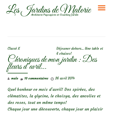
Les Jardins de Malorie
DÉ
Aller
Architecte Paysagiste et Coaching Jardin
au
LA
contenu
NA
NAVIGATION DE L’ARTICLE
Classé X
Déjeuner dehors… Une table et
6 chaises!
Chroniques de mon jardin : Des
fleurs d’avril…
26 avril 2014
malo
10 commentaires
Quel bonheur ce mois d’avril! Des spirées, des
clématites, la glycine, le choisya, des ancolies et
des roses, tout en même temps!
Chaque jour une découverte, chaque jour un plaisir