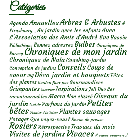
Catégories
Arbres & Arbustes
Annuelles
Agenda
A
Avec
Au jardin avec les enfants
Strasbourg...
L'Association des Amis d'André Eve
Bassin
Bulbes
Bonnes adresses
Chroniques de
Bibliothèque
Chroniques de mon jardin
Barney
Chroniques de Nala
Coaching-jardin
Conseils
Coups de
Conception de jardins
Déco jardin et bouquets
coeur
Fêtes
DIY
des plantes
Gourmandises
Garden faux pas
Grimpantes
Inspirations
Les
Joli Duo
Insectes
Oiseaux du
Macro
Non classé
incontournables
Petites
jardin
Parfums du jardin
Outils
bêtes
Plantes sauvages
Plantes d’intérieur
Potager
Que voyez-vous?
Revue de presse
Rosiers
Travaux du mois
Rétrospective
Vivaces
Visites de jardins
Vivaces couvre-sol