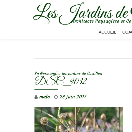
Les Jardins de
Aller
Architecte Paysagiste et Co
au
contenu
ACCUEIL
COA
NAVIGATION DE L’ARTICLE
En Normandie: les jardins de Castillon
DSC_9032
malo
28 juin 2017