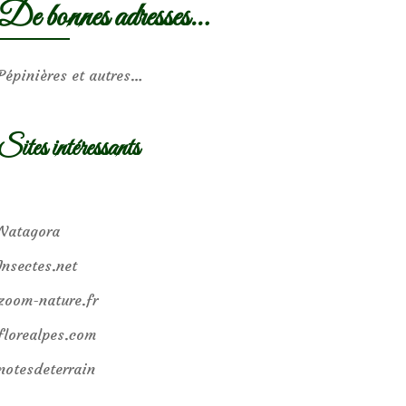
De bonnes adresses…
Pépinières et autres…
Sites intéressants
Natagora
Insectes.net
zoom-nature.fr
florealpes.com
notesdeterrain