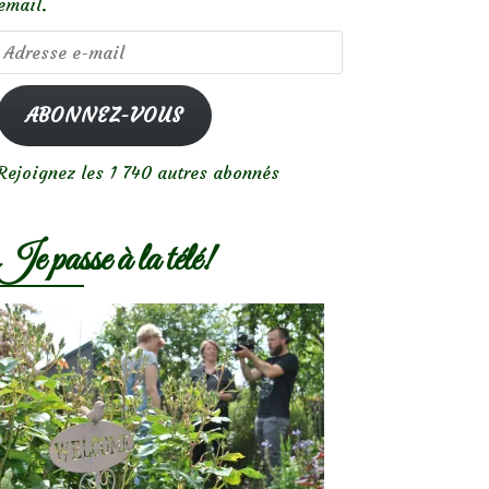
email.
Adresse
e-
mail
ABONNEZ-VOUS
Rejoignez les 1 740 autres abonnés
Je passe à la télé!