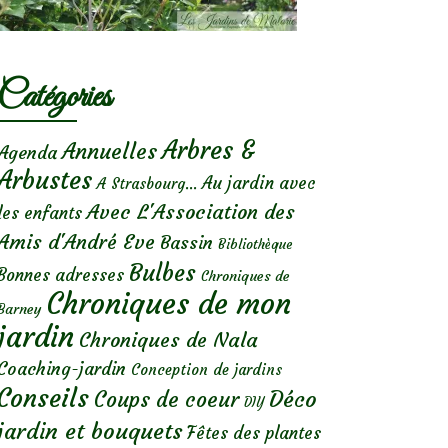
Catégories
Arbres &
Annuelles
Agenda
Arbustes
Au jardin avec
A Strasbourg...
Avec L'Association des
les enfants
Amis d'André Eve
Bassin
Bibliothèque
Bulbes
Bonnes adresses
Chroniques de
Chroniques de mon
Barney
jardin
Chroniques de Nala
Coaching-jardin
Conception de jardins
Conseils
Déco
Coups de coeur
DIY
jardin et bouquets
Fêtes des plantes