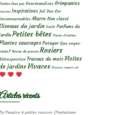
Grimpantes
Gourmandises
Garden faux pas
Inspirations
Les
Joli Duo
Insectes
Macro
Non classé
incontournables
Oiseaux du jardin
Parfums du
Outils
Petites bêtes
jardin
Plantes d’intérieur
Plantes sauvages
Potager
Que voyez-
Rosiers
vous?
Revue de presse
Visites
Travaux du mois
Rétrospective
Vivaces
de jardins
Vivaces couvre-sol
Articles récents
La Punaise à pattes rousses (Pentatoma