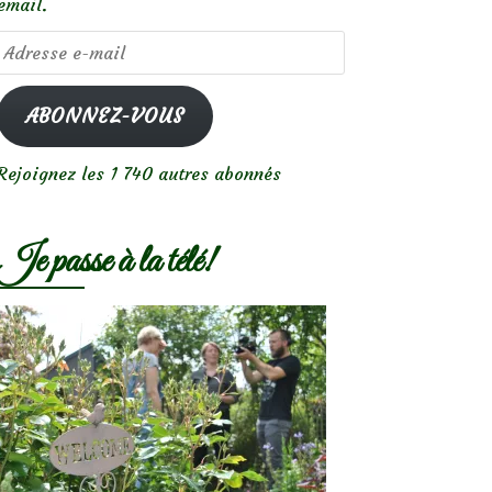
email.
Adresse
e-
mail
ABONNEZ-VOUS
Rejoignez les 1 740 autres abonnés
Je passe à la télé!