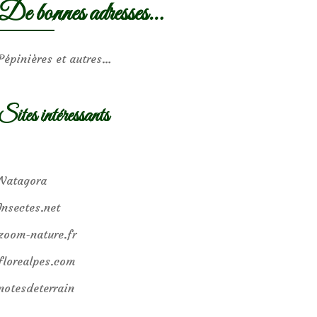
De bonnes adresses…
Pépinières et autres…
Sites intéressants
Natagora
Insectes.net
zoom-nature.fr
florealpes.com
notesdeterrain