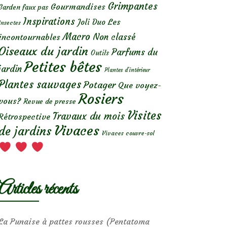
Grimpantes
Gourmandises
Garden faux pas
Inspirations
Les
Joli Duo
Insectes
Macro
Non classé
incontournables
Oiseaux du jardin
Parfums du
Outils
Petites bêtes
jardin
Plantes d’intérieur
Plantes sauvages
Potager
Que voyez-
Rosiers
vous?
Revue de presse
Visites
Travaux du mois
Rétrospective
Vivaces
de jardins
Vivaces couvre-sol
Articles récents
La Punaise à pattes rousses (Pentatoma