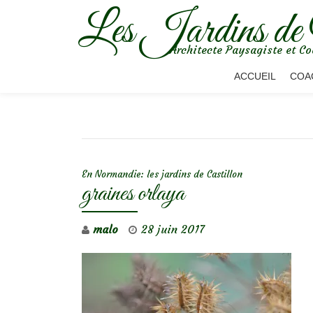
Les Jardins de
Aller
Architecte Paysagiste et Co
au
contenu
ACCUEIL
COA
NAVIGATION DE L’ARTICLE
En Normandie: les jardins de Castillon
graines orlaya
malo
28 juin 2017