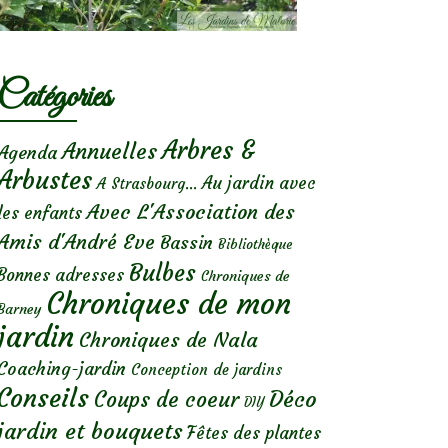
Catégories
Arbres &
Annuelles
Agenda
Arbustes
Au jardin avec
A Strasbourg...
Avec L'Association des
les enfants
Amis d'André Eve
Bassin
Bibliothèque
Bulbes
Bonnes adresses
Chroniques de
Chroniques de mon
Barney
jardin
Chroniques de Nala
Coaching-jardin
Conception de jardins
Conseils
Déco
Coups de coeur
DIY
jardin et bouquets
Fêtes des plantes