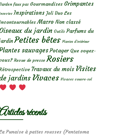
Grimpantes
Gourmandises
Garden faux pas
Inspirations
Les
Joli Duo
Insectes
Macro
Non classé
incontournables
Oiseaux du jardin
Parfums du
Outils
Petites bêtes
jardin
Plantes d’intérieur
Plantes sauvages
Potager
Que voyez-
Rosiers
vous?
Revue de presse
Visites
Travaux du mois
Rétrospective
Vivaces
de jardins
Vivaces couvre-sol
Articles récents
La Punaise à pattes rousses (Pentatoma