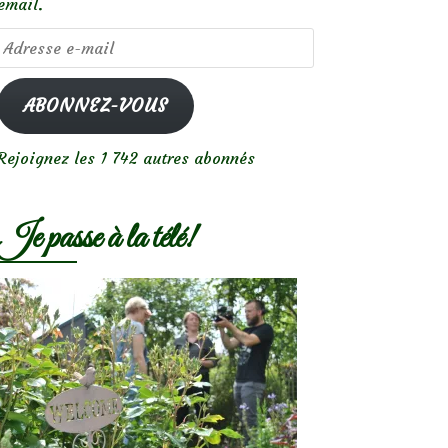
email.
Adresse
e-
mail
ABONNEZ-VOUS
Rejoignez les 1 742 autres abonnés
Je passe à la télé!