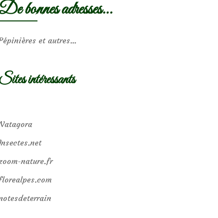
De bonnes adresses…
Pépinières et autres…
Sites intéressants
Natagora
Insectes.net
zoom-nature.fr
florealpes.com
notesdeterrain