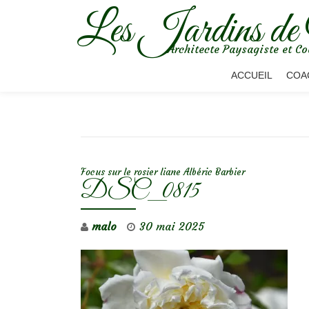
Les Jardins de
Aller
Architecte Paysagiste et Co
au
contenu
ACCUEIL
COA
NAVIGATION DE L’ARTICLE
Focus sur le rosier liane Albéric Barbier
DSC_0815
malo
30 mai 2025