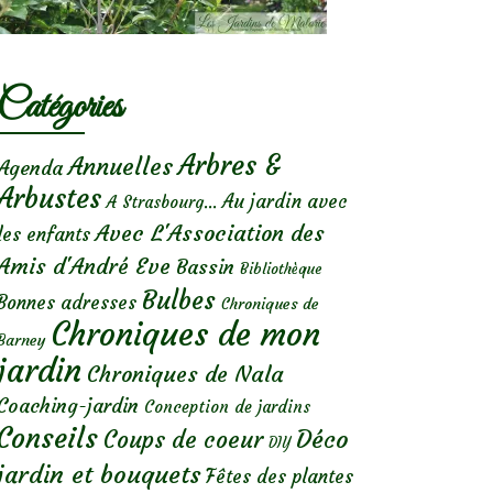
Catégories
Arbres &
Annuelles
Agenda
Arbustes
Au jardin avec
A Strasbourg...
Avec L'Association des
les enfants
Amis d'André Eve
Bassin
Bibliothèque
Bulbes
Bonnes adresses
Chroniques de
Chroniques de mon
Barney
jardin
Chroniques de Nala
Coaching-jardin
Conception de jardins
Conseils
Déco
Coups de coeur
DIY
jardin et bouquets
Fêtes des plantes