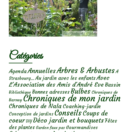
Catégories
Arbres & Arbustes
Annuelles
Agenda
A
Avec
Au jardin avec les enfants
Strasbourg...
L'Association des Amis d'André Eve
Bassin
Bulbes
Bonnes adresses
Chroniques de
Bibliothèque
Chroniques de mon jardin
Barney
Chroniques de Nala
Coaching-jardin
Conseils
Coups de
Conception de jardins
Déco jardin et bouquets
coeur
Fêtes
DIY
des plantes
Gourmandises
Garden faux pas