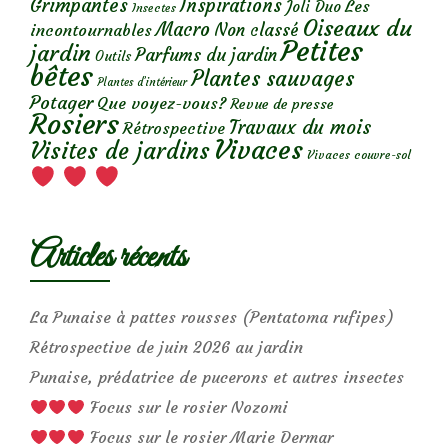
Grimpantes
Inspirations
Les
Joli Duo
Insectes
Oiseaux du
Macro
Non classé
incontournables
Petites
jardin
Parfums du jardin
Outils
bêtes
Plantes sauvages
Plantes d’intérieur
Potager
Que voyez-vous?
Revue de presse
Rosiers
Travaux du mois
Rétrospective
Vivaces
Visites de jardins
Vivaces couvre-sol
Articles récents
La Punaise à pattes rousses (Pentatoma rufipes)
Rétrospective de juin 2026 au jardin
Punaise, prédatrice de pucerons et autres insectes
Focus sur le rosier Nozomi
Focus sur le rosier Marie Dermar