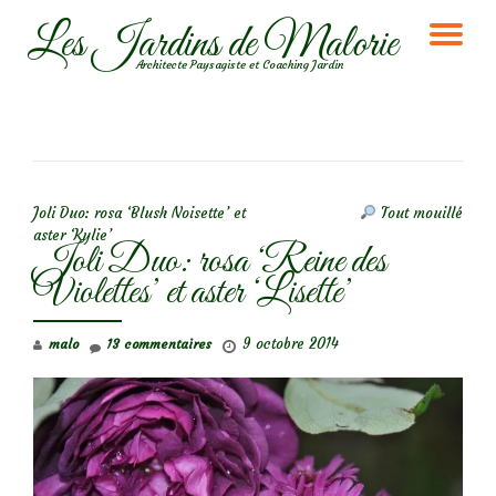
Les Jardins de Malorie
DÉ
Aller
Architecte Paysagiste et Coaching Jardin
au
LA
contenu
NA
NAVIGATION DE L’ARTICLE
Joli Duo: rosa ‘Blush Noisette’ et
Tout mouillé
aster ‘Kylie’
Joli Duo: rosa ‘Reine des
Violettes’ et aster ‘Lisette’
9 octobre 2014
malo
13 commentaires