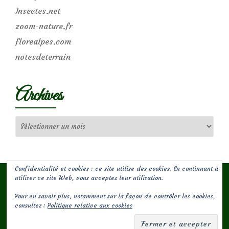
Insectes.net
zoom-nature.fr
florealpes.com
notesdeterrain
Archives
Archives
Confidentialité et cookies : ce site utilise des cookies. En continuant à
utiliser ce site Web, vous acceptez leur utilisation.
Pour en savoir plus, notamment sur la façon de contrôler les cookies,
(c) Les Jardins de Malorie
consultez :
Politique relative aux cookies
Menu
fa-
fa-
facebook-
envelope-