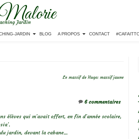
 Malorie
aching Jardin
CHING-JARDIN
BLOG
A PROPOS
CONTACT
#CAFAITT
Le massif de Hugo: massif jaune
6 commentaires
s élèves qui m’avait offert, en fin d’année scolaire,
sia’.
n du jardin, devant la cabane…