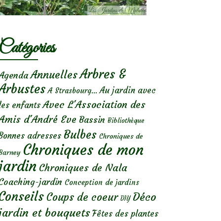
Catégories
Arbres &
Annuelles
Agenda
Arbustes
Au jardin avec
A Strasbourg...
Avec L'Association des
les enfants
Amis d'André Eve
Bassin
Bibliothèque
Bulbes
Bonnes adresses
Chroniques de
Chroniques de mon
Barney
jardin
Chroniques de Nala
Coaching-jardin
Conception de jardins
Conseils
Déco
Coups de coeur
DIY
jardin et bouquets
Fêtes des plantes