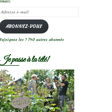
email.
Adresse
e-
mail
ABONNEZ-VOUS
Rejoignez les 1 740 autres abonnés
Je passe à la télé!