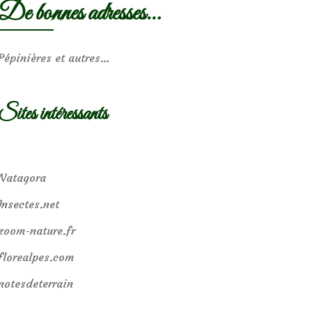
De bonnes adresses…
Pépinières et autres…
Sites intéressants
Natagora
Insectes.net
zoom-nature.fr
florealpes.com
notesdeterrain