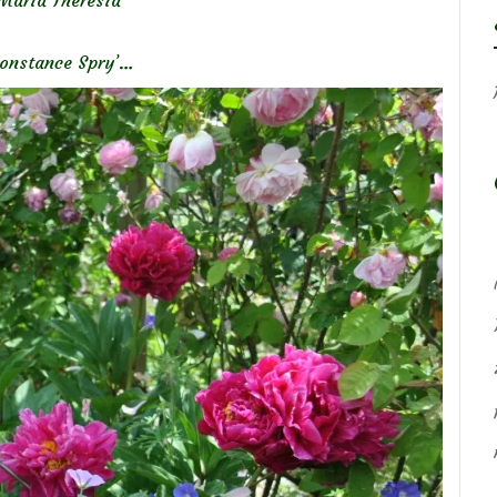
‘Constance Spry’…