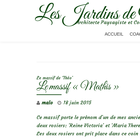
Les Jardins de
Aller
Architecte Paysagiste et Co
au
contenu
ACCUEIL
COA
NAVIGATION DE L’ARTICLE
Le massif de ‘Théo’
Le massif « Mathis »
malo
18 juin 2015
Ce massif porte le prénom d’un de mes ancien
deux rosiers: ‘Reine Victoria’ et ‘Maria There
Les deux rosiers ont prit place dans ce coi