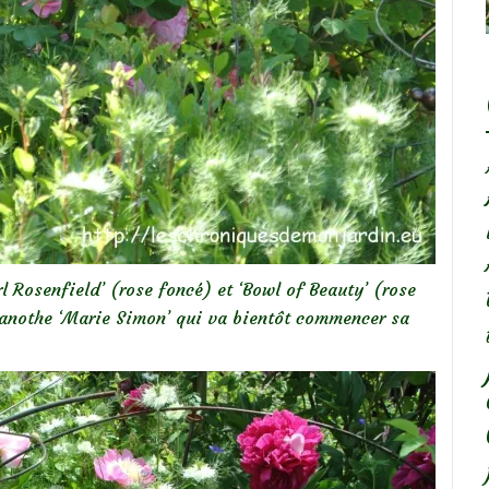
l Rosenfield’ (rose foncé) et ‘Bowl of Beauty’ (rose
céanothe ‘Marie Simon’ qui va bientôt commencer sa