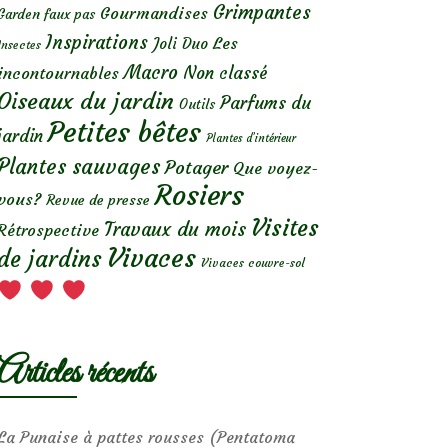
Grimpantes
Gourmandises
Garden faux pas
Inspirations
Les
Joli Duo
Insectes
Macro
Non classé
incontournables
Oiseaux du jardin
Parfums du
Outils
Petites bêtes
jardin
Plantes d’intérieur
Plantes sauvages
Potager
Que voyez-
Rosiers
vous?
Revue de presse
Visites
Travaux du mois
Rétrospective
Vivaces
de jardins
Vivaces couvre-sol
Articles récents
La Punaise à pattes rousses (Pentatoma