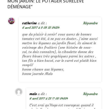
MON JARDIN: LE POTAGER SURÉLEVÉ
DÉMÉNAGE
”
catherine
a dit :
Répondre
6 avril 2017 à 9 09 32 04324
que du plaisir à venir! vous aurez de bonnes
tomates cet été, à ne pas en douter.. j’aime aussi
mettre les légumes au jardin fleuri, ils aiment le
voisinage des fruitiers (une histoire de sous-
sol, tu dois connaitre), la ciboulette donne des
fleurs bleues très graphiques parmi les autres ,
ton fils a bien bossé, car le carré est plutôt bien
rempli!
bonne chance aux légumes,
bonne journée Malo
malo
a dit :
Répondre
6 avril 2017 à 23 11 00 04004
C’est vrai qu’Hugo est courageux quand il