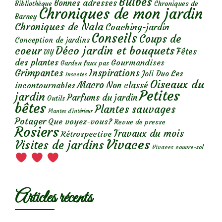
Bulbes
Bonnes adresses
Chroniques de
Bibliothèque
Chroniques de mon jardin
Barney
Chroniques de Nala
Coaching-jardin
Conseils
Coups de
Conception de jardins
Déco jardin et bouquets
coeur
Fêtes
DIY
des plantes
Gourmandises
Garden faux pas
Grimpantes
Inspirations
Les
Joli Duo
Insectes
Oiseaux du
Macro
Non classé
incontournables
Petites
jardin
Parfums du jardin
Outils
bêtes
Plantes sauvages
Plantes d’intérieur
Potager
Que voyez-vous?
Revue de presse
Rosiers
Travaux du mois
Rétrospective
Vivaces
Visites de jardins
Vivaces couvre-sol
Articles récents