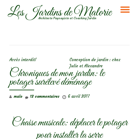
Les Jardins de Malorie
DÉ
Aller
Architecte Paysagiste et Coaching Jardin
au
LA
contenu
NA
NAVIGATION DE L’ARTICLE
Accès interdit!
Conception de jardin : chez
Julie et Alexandre
Chroniques de mon jardin: le
potager surélevé déménage
6 avril 2017
malo
12 commentaires
Chaise musicale: déplacer le potager
pour installer la serre