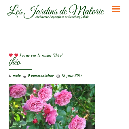
Les Jardins de Malorie
DÉ
Aller
Architecte Paysagiste et Coaching Jardin
au
LA
contenu
NA
NAVIGATION DE L’ARTICLE
Focus sur le rosier ‘Théo’
théo
19 juin 2017
malo
0 commentaires