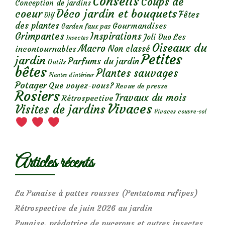
Conseils
Coups de
Conception de jardins
Déco jardin et bouquets
coeur
Fêtes
DIY
des plantes
Gourmandises
Garden faux pas
Grimpantes
Inspirations
Les
Joli Duo
Insectes
Oiseaux du
Macro
Non classé
incontournables
Petites
jardin
Parfums du jardin
Outils
bêtes
Plantes sauvages
Plantes d’intérieur
Potager
Que voyez-vous?
Revue de presse
Rosiers
Travaux du mois
Rétrospective
Vivaces
Visites de jardins
Vivaces couvre-sol
Articles récents
La Punaise à pattes rousses (Pentatoma rufipes)
Rétrospective de juin 2026 au jardin
Punaise, prédatrice de pucerons et autres insectes