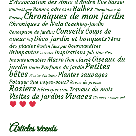
L'Association des Amis d'André Eve
Bassin
Bulbes
Bonnes adresses
Chroniques de
Bibliothèque
Chroniques de mon jardin
Barney
Chroniques de Nala
Coaching-jardin
Conseils
Coups de
Conception de jardins
Déco jardin et bouquets
coeur
Fêtes
DIY
des plantes
Gourmandises
Garden faux pas
Grimpantes
Inspirations
Les
Joli Duo
Insectes
Oiseaux du
Macro
Non classé
incontournables
Petites
jardin
Parfums du jardin
Outils
bêtes
Plantes sauvages
Plantes d’intérieur
Potager
Que voyez-vous?
Revue de presse
Rosiers
Travaux du mois
Rétrospective
Vivaces
Visites de jardins
Vivaces couvre-sol
Articles récents