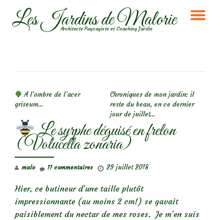
Les Jardins de Malorie
DÉ
Aller
Architecte Paysagiste et Coaching Jardin
au
LA
contenu
NA
NAVIGATION DE L’ARTICLE
A l’ombre de l’acer
Chroniques de mon jardin: il
griseum…
reste du beau, en ce dernier
jour de juillet…
Le syrphe déguisé en frelon
(Volucella zonaria)
29 juillet 2018
malo
11 commentaires
Hier, ce butineur d’une taille plutôt
impressionnante (au moins 2 cm!) se gavait
paisiblement du nectar de mes roses. Je m’en suis