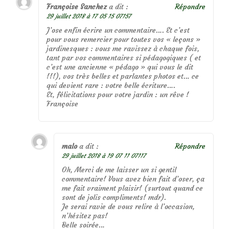
Françoise Sanchez
a dit :
Répondre
29 juillet 2018 à 17 05 15 07157
J’ose enfin écrire un commentaire…. Et c’est
pour vous remercier pour toutes vos « leçons »
jardinesques : vous me ravissez à chaque fois,
tant par vos commentaires si pédagogiques ( et
c’est une ancienne « pédago » qui vous le dit
!!!), vos très belles et parlantes photos et… ce
qui devient rare : votre belle écriture….
Et, félicitations pour votre jardin : un rêve !
Françoise
malo
a dit :
Répondre
29 juillet 2018 à 19 07 11 07117
Oh, Merci de me laisser un si gentil
commentaire! Vous avez bien fait d’oser, ça
me fait vraiment plaisir! (surtout quand ce
sont de jolis compliments! mdr).
Je serai ravie de vous relire à l’occasion,
n’hésitez pas!
Belle soirée…