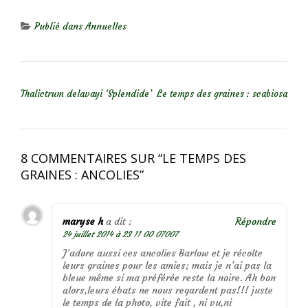
Publié dans
Annuelles
NAVIGATION DE L’ARTICLE
Thalictrum delavayi ‘Splendide’
Le temps des graines : scabiosa
8 COMMENTAIRES SUR “
LE TEMPS DES
GRAINES : ANCOLIES
”
maryse h
a dit :
Répondre
24 juillet 2014 à 23 11 00 07007
J’adore aussi ces ancolies Barlow et je récolte
leurs graines pour les amies; mais je n’ai pas la
bleue même si ma préférée reste la noire. Ah bon
alors,leurs ébats ne nous regardent pas!!! juste
le temps de la photo, vite fait , ni vu,ni