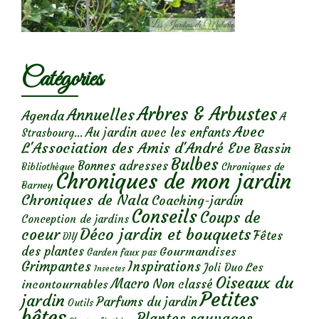
Catégories
Arbres & Arbustes
Annuelles
Agenda
A
Avec
Au jardin avec les enfants
Strasbourg...
L'Association des Amis d'André Eve
Bassin
Bulbes
Bonnes adresses
Chroniques de
Bibliothèque
Chroniques de mon jardin
Barney
Chroniques de Nala
Coaching-jardin
Conseils
Coups de
Conception de jardins
Déco jardin et bouquets
coeur
Fêtes
DIY
des plantes
Gourmandises
Garden faux pas
Grimpantes
Inspirations
Les
Joli Duo
Insectes
Oiseaux du
Macro
Non classé
incontournables
Petites
jardin
Parfums du jardin
Outils
bêtes
Plantes sauvages