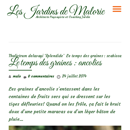
Les Jardins de Malorie
DÉ
Aller
Architecte Paysagiste et Coaching Jardin
au
LA
contenu
NA
NAVIGATION DE L’ARTICLE
Thalictrum delavayi ‘Splendide’
Le temps des graines : scabiosa
Le temps des graines : ancolies
24 juillet 2014
malo
8 commentaires
Les graines d’ancolie s’entassent dans les
centaines de fruits secs qui se dressent sur les
tiges défleuries! Quand on les frôle, ça fait le bruit
doux d’une petite maracas ou d’un léger bâton de
pluie…