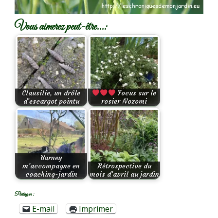
Vous aimerez peut-être...:
Clausilie, un drôle
Focus sur le
d’escargot pointu
rosier Nozomi
Barney
m’accompagne en
Rétrospective du
coaching-jardin
mois d’avril au jardin
Partager :
E-mail
Imprimer