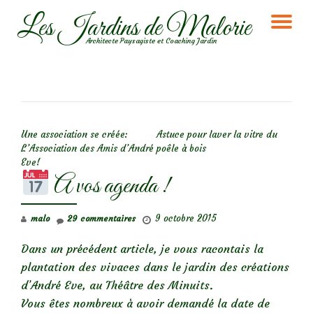
Les Jardins de Malorie
DÉ
Aller
Architecte Paysagiste et Coaching Jardin
au
LA
contenu
NA
NAVIGATION DE L’ARTICLE
Une association se créée:
Astuce pour laver la vitre du
L’Association des Amis d’André
poêle à bois
Eve!
A vos agenda !
9 octobre 2015
malo
29 commentaires
Dans un précédent article, je vous racontais la
plantation des vivaces dans le jardin des créations
d’André Eve, au Théâtre des Minuits.
Vous êtes nombreux à avoir demandé la date de