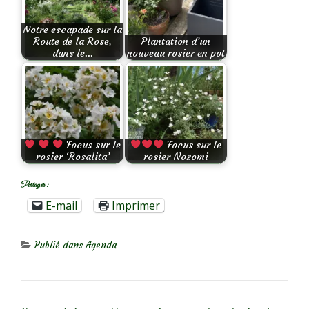
Notre escapade sur la
Route de la Rose,
Plantation d’un
dans le…
nouveau rosier en pot
Focus sur le
Focus sur le
rosier ‘Rosalita’
rosier Nozomi
Partager :
E-mail
Imprimer
Publié dans
Agenda
NAVIGATION DE L’ARTICLE