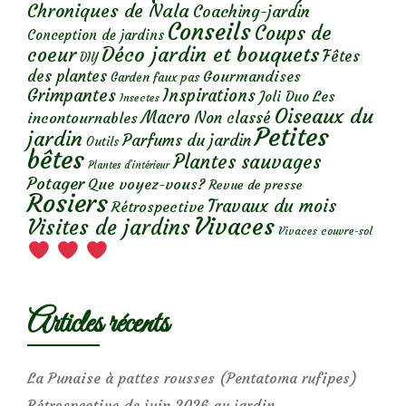
Chroniques de Nala
Coaching-jardin
Conseils
Coups de
Conception de jardins
Déco jardin et bouquets
coeur
Fêtes
DIY
des plantes
Gourmandises
Garden faux pas
Grimpantes
Inspirations
Les
Joli Duo
Insectes
Oiseaux du
Macro
Non classé
incontournables
Petites
jardin
Parfums du jardin
Outils
bêtes
Plantes sauvages
Plantes d’intérieur
Potager
Que voyez-vous?
Revue de presse
Rosiers
Travaux du mois
Rétrospective
Vivaces
Visites de jardins
Vivaces couvre-sol
Articles récents
La Punaise à pattes rousses (Pentatoma rufipes)
Rétrospective de juin 2026 au jardin