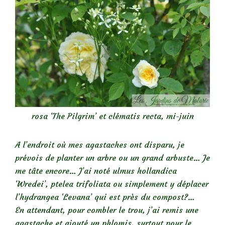
rosa ‘The Pilgrim’ et clématis recta, mi-juin
A l’endroit où mes agastaches ont disparu, je
prévois de planter un arbre ou un grand arbuste… Je
me tâte encore… J’ai noté ulmus hollandica
‘Wredei’, ptelea trifoliata ou simplement y déplacer
l’hydrangea ‘Levana’ qui est près du compost?…
En attendant, pour combler le trou, j’ai remis une
agastache et ajouté un phlomis, surtout pour le