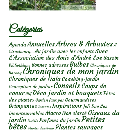
Catégories
Arbres & Arbustes
Annuelles
Agenda
A
Avec
Au jardin avec les enfants
Strasbourg...
L'Association des Amis d'André Eve
Bassin
Bulbes
Bonnes adresses
Chroniques de
Bibliothèque
Chroniques de mon jardin
Barney
Chroniques de Nala
Coaching-jardin
Conseils
Coups de
Conception de jardins
Déco jardin et bouquets
coeur
Fêtes
DIY
des plantes
Gourmandises
Garden faux pas
Grimpantes
Inspirations
Les
Joli Duo
Insectes
Oiseaux du
Macro
Non classé
incontournables
Petites
jardin
Parfums du jardin
Outils
bêtes
Plantes sauvages
Plantes d’intérieur