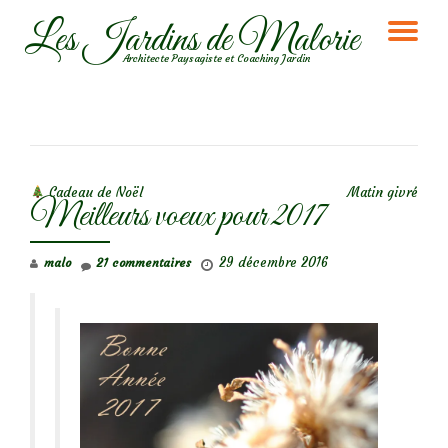
Les Jardins de Malorie
DÉ
Aller
Architecte Paysagiste et Coaching Jardin
au
LA
contenu
NA
NAVIGATION DE L’ARTICLE
Cadeau de Noël
Matin givré
Meilleurs voeux pour 2017
29 décembre 2016
malo
21 commentaires