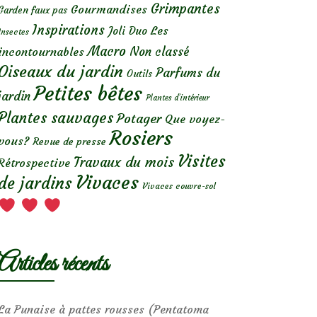
Grimpantes
Gourmandises
Garden faux pas
Inspirations
Les
Joli Duo
Insectes
Macro
Non classé
incontournables
Oiseaux du jardin
Parfums du
Outils
Petites bêtes
jardin
Plantes d’intérieur
Plantes sauvages
Potager
Que voyez-
Rosiers
vous?
Revue de presse
Visites
Travaux du mois
Rétrospective
Vivaces
de jardins
Vivaces couvre-sol
Articles récents
La Punaise à pattes rousses (Pentatoma