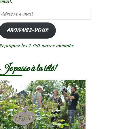
email.
Adresse
e-
mail
ABONNEZ-VOUS
Rejoignez les 1 740 autres abonnés
Je passe à la télé!