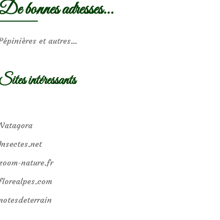
De bonnes adresses…
Pépinières et autres…
Sites intéressants
Natagora
Insectes.net
zoom-nature.fr
florealpes.com
notesdeterrain