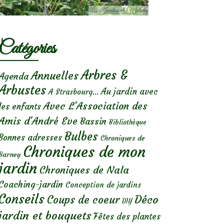
Catégories
Arbres &
Annuelles
Agenda
Arbustes
Au jardin avec
A Strasbourg...
Avec L'Association des
les enfants
Amis d'André Eve
Bassin
Bibliothèque
Bulbes
Bonnes adresses
Chroniques de
Chroniques de mon
Barney
jardin
Chroniques de Nala
Coaching-jardin
Conception de jardins
Conseils
Déco
Coups de coeur
DIY
jardin et bouquets
Fêtes des plantes