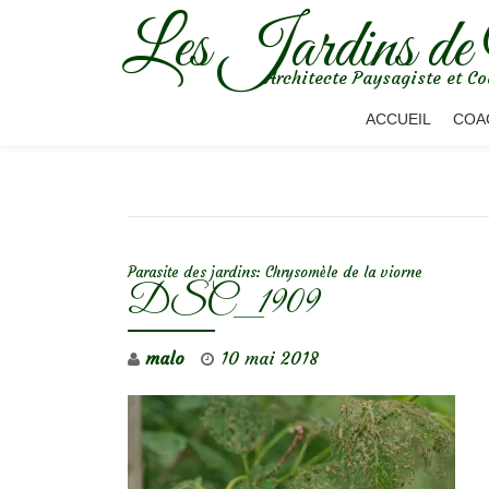
Les Jardins de
Aller
Architecte Paysagiste et Co
au
contenu
ACCUEIL
COA
NAVIGATION DE L’ARTICLE
Parasite des jardins: Chrysomèle de la viorne
DSC_1909
malo
10 mai 2018