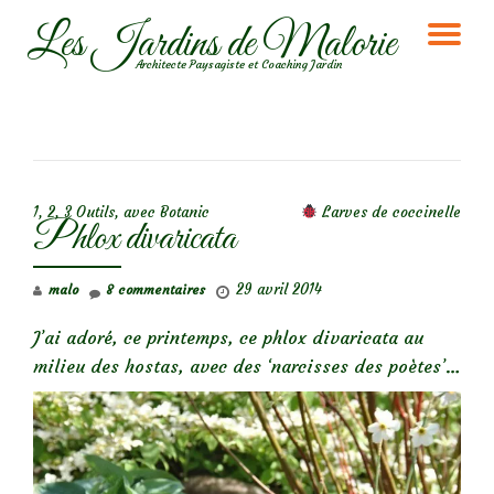
Les Jardins de Malorie
DÉ
Aller
Architecte Paysagiste et Coaching Jardin
au
LA
contenu
NA
NAVIGATION DE L’ARTICLE
1, 2, 3 Outils, avec Botanic
Larves de coccinelle
Phlox divaricata
29 avril 2014
malo
8 commentaires
J’ai adoré, ce printemps, ce phlox divaricata au
milieu des hostas, avec des ‘narcisses des poètes’…