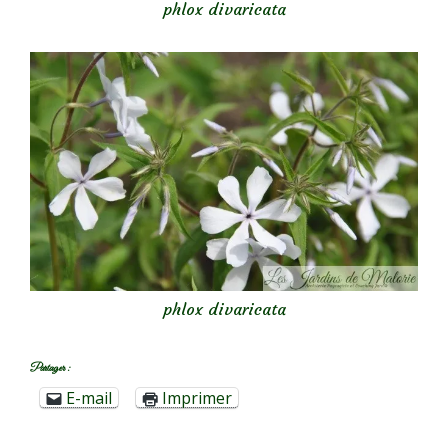
phlox divaricata
phlox divaricata
Partager :
E-mail
Imprimer