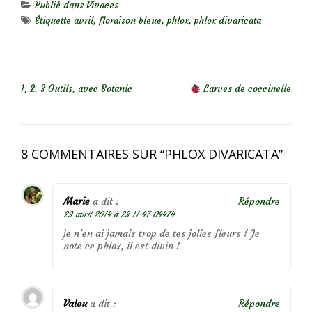
Publié dans
Vivaces
Étiquette
avril
,
floraison bleue
,
phlox
,
phlox divaricata
NAVIGATION DE L’ARTICLE
1, 2, 3 Outils, avec Botanic
Larves de coccinelle
8 COMMENTAIRES SUR “
PHLOX DIVARICATA
”
Marie
a dit :
Répondre
29 avril 2014 à 23 11 47 04474
je n’en ai jamais trop de tes jolies fleurs ! Je
note ce phlox, il est divin !
Valou
a dit :
Répondre