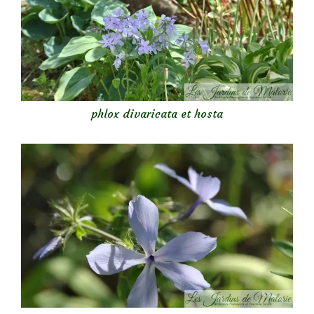
phlox divaricata et hosta