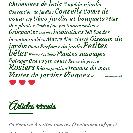
Chroniques de Nala
Coaching-jardin
Conseils
Coups de
Conception de jardins
Déco jardin et bouquets
coeur
Fêtes
DIY
des plantes
Gourmandises
Garden faux pas
Grimpantes
Inspirations
Les
Joli Duo
Insectes
Oiseaux du
Macro
Non classé
incontournables
Petites
jardin
Parfums du jardin
Outils
bêtes
Plantes sauvages
Plantes d’intérieur
Potager
Que voyez-vous?
Revue de presse
Rosiers
Travaux du mois
Rétrospective
Vivaces
Visites de jardins
Vivaces couvre-sol
Articles récents
La Punaise à pattes rousses (Pentatoma rufipes)