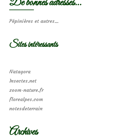
De bonnes adresses…
Pépinières et autres…
Sites intéressants
Natagora
Insectes.net
zoom-nature.fr
florealpes.com
notesdeterrain
Archives