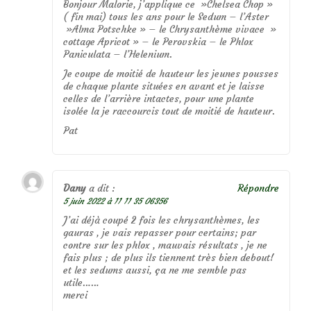
Bonjour Malorie, j’applique ce »Chelsea Chop »
( fin mai) tous les ans pour le Sedum – l’Aster
»Alma Potschke » – le Chrysanthème vivace »
cottage Apricot » – le Perovskia – le Phlox
Paniculata – l’Helenium.
Je coupe de moitié de hauteur les jeunes pousses
de chaque plante situées en avant et je laisse
celles de l’arrière intactes, pour une plante
isolée la je raccourcis tout de moitié de hauteur.
Pat
Dany
a dit :
Répondre
5 juin 2022 à 11 11 35 06356
J’ai déjà coupé 2 fois les chrysanthèmes, les
gauras , je vais repasser pour certains; par
contre sur les phlox , mauvais résultats , je ne
fais plus ; de plus ils tiennent très bien debout!
et les sedums aussi, ça ne me semble pas
utile……
merci