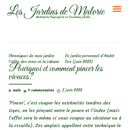
Les Jardins de Malorie
DÉ
Aller
Architecte Paysagiste et Coaching Jardin
au
LA
contenu
NA
NAVIGATION DE L’ARTICLE
Chroniques de mon jardin:
Le jardin personnel d’André
l’allée des roses et la cabane
Eve (juin 2022)
Pourquoi et comment pincer les
vivaces?
5 juin 2022
malo
4 commentaires
‘Pincer’, c’est couper les extrémités tendres des
tiges, en les pinçant entre le pouce et l’index (mais
l’effet sera le même si vous coupez au sécateur ou à
la cisaille). Les anglais appellent cette technique le