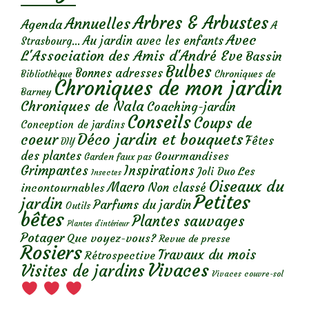
Arbres & Arbustes
Annuelles
Agenda
A
Avec
Au jardin avec les enfants
Strasbourg...
L'Association des Amis d'André Eve
Bassin
Bulbes
Bonnes adresses
Chroniques de
Bibliothèque
Chroniques de mon jardin
Barney
Chroniques de Nala
Coaching-jardin
Conseils
Coups de
Conception de jardins
Déco jardin et bouquets
coeur
Fêtes
DIY
des plantes
Gourmandises
Garden faux pas
Grimpantes
Inspirations
Les
Joli Duo
Insectes
Oiseaux du
Macro
Non classé
incontournables
Petites
jardin
Parfums du jardin
Outils
bêtes
Plantes sauvages
Plantes d’intérieur
Potager
Que voyez-vous?
Revue de presse
Rosiers
Travaux du mois
Rétrospective
Vivaces
Visites de jardins
Vivaces couvre-sol