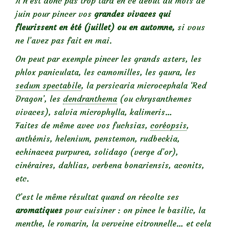
Il n’est donc pas trop tard en ce début du mois de
juin pour pincer vos
grandes vivaces qui
fleurissent en été (juillet) ou en automne,
si vous
ne l’avez pas fait en mai.
On peut par exemple pincer les grands asters, les
phlox paniculata, les camomilles, les gaura, les
sedum spectabile
, la persicaria microcephala ‘Red
Dragon’, les
dendranthema
(ou chrysanthemes
vivaces), salvia microphylla, kalimeris…
Faites de même avec vos fuchsias,
coréopsis
,
anthémis, helenium, penstemon, rudbeckia,
echinacea purpurea, solidago (verge d’or),
cinéraires, dahlias, verbena bonariensis, aconits,
etc.
C’est le même résultat quand on récolte ses
aromatiques
pour cuisiner : on pince le basilic, la
menthe, le romarin, la verveine citronnelle… et cela