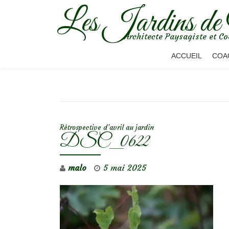
Les Jardins de
Aller
Architecte Paysagiste et Co
au
contenu
ACCUEIL
COA
NAVIGATION DE L’ARTICLE
Rétrospective d’avril au jardin
DSC_0622
malo
5 mai 2025