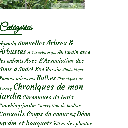
Catégories
Arbres &
Annuelles
Agenda
Arbustes
Au jardin avec
A Strasbourg...
Avec L'Association des
les enfants
Amis d'André Eve
Bassin
Bibliothèque
Bulbes
Bonnes adresses
Chroniques de
Chroniques de mon
Barney
jardin
Chroniques de Nala
Coaching-jardin
Conception de jardins
Conseils
Déco
Coups de coeur
DIY
jardin et bouquets
Fêtes des plantes