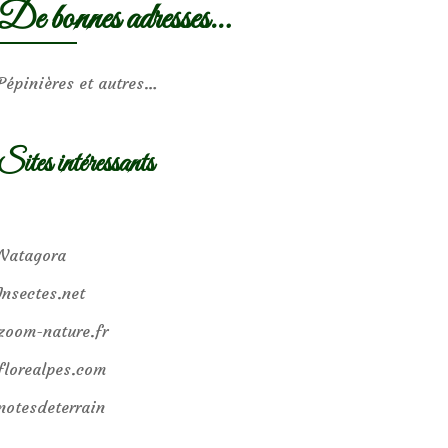
De bonnes adresses…
Pépinières et autres…
Sites intéressants
Natagora
Insectes.net
zoom-nature.fr
florealpes.com
notesdeterrain