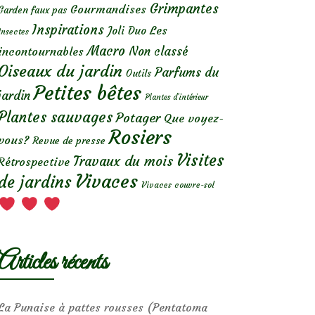
Grimpantes
Gourmandises
Garden faux pas
Inspirations
Les
Joli Duo
Insectes
Macro
Non classé
incontournables
Oiseaux du jardin
Parfums du
Outils
Petites bêtes
jardin
Plantes d’intérieur
Plantes sauvages
Potager
Que voyez-
Rosiers
vous?
Revue de presse
Visites
Travaux du mois
Rétrospective
Vivaces
de jardins
Vivaces couvre-sol
Articles récents
La Punaise à pattes rousses (Pentatoma