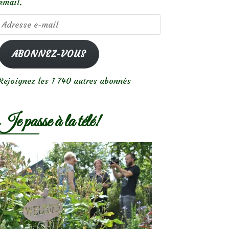
email.
Adresse
e-
mail
ABONNEZ-VOUS
Rejoignez les 1 740 autres abonnés
Je passe à la télé!