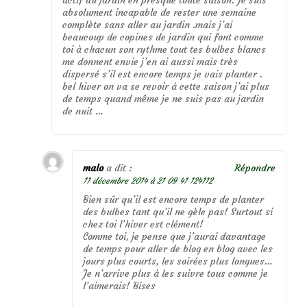
actif au jardin en presque toute saison. Je suis
absolument incapable de rester une semaine
complète sans aller au jardin .mais j’ai
beaucoup de copines de jardin qui font comme
toi à chacun son rythme tout tes bulbes blancs
me donnent envie j’en ai aussi mais très
dispersé s’il est encore temps je vais planter .
bel hiver on va se revoir à cette saison j’ai plus
de temps quand même je ne suis pas au jardin
de nuit …
malo
a dit :
Répondre
11 décembre 2014 à 21 09 41 124112
Bien sûr qu’il est encore temps de planter
des bulbes tant qu’il ne gèle pas! Surtout si
chez toi l’hiver est clément!
Comme toi, je pense que j’aurai davantage
de temps pour aller de blog en blog avec les
jours plus courts, les soirées plus longues…
Je n’arrive plus à les suivre tous comme je
l’aimerais! Bises