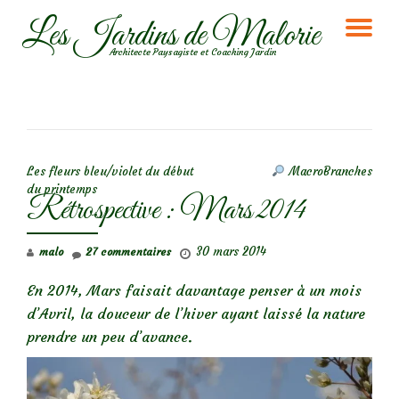
Les Jardins de Malorie
DÉ
Aller
Architecte Paysagiste et Coaching Jardin
au
LA
contenu
NA
NAVIGATION DE L’ARTICLE
Les fleurs bleu/violet du début
MacroBranches
du printemps
Rétrospective : Mars 2014
30 mars 2014
malo
27 commentaires
En 2014, Mars faisait davantage penser à un mois
d’Avril, la douceur de l’hiver ayant laissé la nature
prendre un peu d’avance.