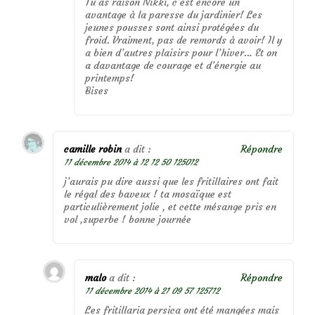
Tu as raison Nikki, c’est encore un
avantage à la paresse du jardinier! Les
jeunes pousses sont ainsi protégées du
froid. Vraiment, pas de remords à avoir! Il y
a bien d’autres plaisirs pour l’hiver… Et on
a davantage de courage et d’énergie au
printemps!
Bises
camille robin
a dit :
Répondre
11 décembre 2014 à 12 12 50 125012
j’aurais pu dire aussi que les fritillaires ont fait
le régal des baveux ! ta mosaïque est
particulièrement jolie , et cette mésange pris en
vol ,superbe ! bonne journée
malo
a dit :
Répondre
11 décembre 2014 à 21 09 57 125712
Les fritillaria persica ont été mangées mais