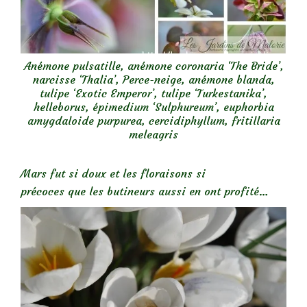
Anémone pulsatille, anémone coronaria ‘The Bride’,
narcisse ‘Thalia’, Perce-neige, anémone blanda,
tulipe ‘Exotic Emperor’, tulipe ‘Turkestanika’,
helleborus, épimedium ‘Sulphureum’, euphorbia
amygdaloide purpurea, cercidiphyllum, fritillaria
meleagris
Mars fut si doux et les floraisons si
précoces que les butineurs aussi en ont profité…