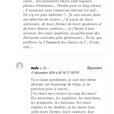
coeur… Les premières fleurs sont toujours
pleines d’émotions… Pardon pour ce long silence
: 6 semaines sans connexion internet (et tel)…
On n’y est plus habitués !… Je suis encore dans
ma sélection de rosiers : j’ai envie de roses
anciennes, de leurs formes de leurs opulences et
de leurs douces couleurs,… et j’hésite à leur
associer des roses anglaises ou guillot pour des
floraisons estivales plus généreuses… Et toi, que
préfères-tu ? Comment les choisis-tu ?… A très
vite,…
malo
a dit :
Répondre
11 décembre 2014 à 22 10 17 121712
Tu es toute pardonnée, je suis moi-même
absente sur beaucoup de blogs, je ne
parviens plus à suivre…
J’ai choisi mes rosiers au coup de coeur!
Les anciennes, les anglaises, les moschata,
les grimpants, les buissons, les roses
simples et les doubles, je les marie tous,
selon leurs formes, leurs couleurs, leur