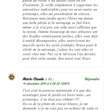
partie du »club » du laisser faire en fin
d’automne. Je veille simplement à supprimer les
adventices indésirables pour en avoir moins au
printemps, elles me prendraient de vitesse.
Retrouver mon jardin après l’hiver me donne
une belle pêche et le nettoyage se fait bien,
même si je n’ai pas une aide aussi efficace que
la tienne. Comme beaucoup de mes arbustes ont
des feuilles relativement petites, elles sont déjà
à moitié décomposées, elles nourrissent les
massifs après les avoir protégés. Bravo pour le
cliché de la mésange, j’adore les voir aller et
venir chez moi. Pas vu le hérisson l’an dernier,
peut-être cette année. Bon week-end. Bises
Marie-Claude
a dit :
Répondre
14 décembre 2014 à 8 08 29 122912
C’est vrai la paresse automnale n’a que des
avantages pour le jardin en hiver mais…au
printemps, il ne faut pas chômer !!!
Au vu de ta photo de crocus blancs, je me
demande si je ne vais pas en acheter de suite et