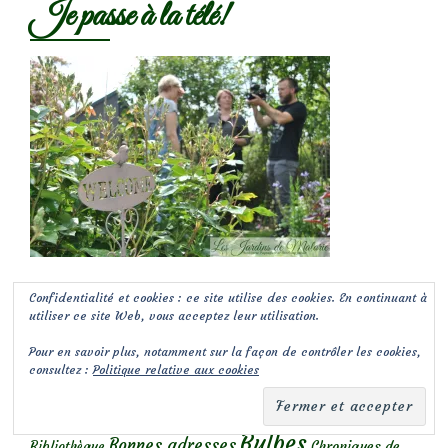
Je passe à la télé!
Confidentialité et cookies : ce site utilise des cookies. En continuant à
Catégories
utiliser ce site Web, vous acceptez leur utilisation.
Pour en savoir plus, notamment sur la façon de contrôler les cookies,
Arbres & Arbustes
Annuelles
consultez :
Politique relative aux cookies
Agenda
A
Avec
Au jardin avec les enfants
Strasbourg...
L'Association des Amis d'André Eve
Bassin
Bulbes
Bonnes adresses
Chroniques de
Bibliothèque