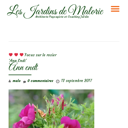
Les Jardins de Malorie
DÉ
Aller
Architecte Paysagiste et Coaching Jardin
au
LA
contenu
NA
NAVIGATION DE L’ARTICLE
Focus sur le rosier
‘Ann Endt’
Ann endt
13 septembre 2017
malo
0 commentaires