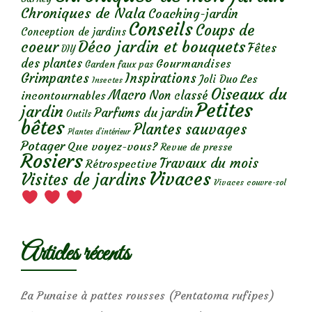
Chroniques de Nala
Coaching-jardin
Conseils
Coups de
Conception de jardins
Déco jardin et bouquets
coeur
Fêtes
DIY
des plantes
Gourmandises
Garden faux pas
Grimpantes
Inspirations
Les
Joli Duo
Insectes
Oiseaux du
Macro
Non classé
incontournables
Petites
jardin
Parfums du jardin
Outils
bêtes
Plantes sauvages
Plantes d’intérieur
Potager
Que voyez-vous?
Revue de presse
Rosiers
Travaux du mois
Rétrospective
Vivaces
Visites de jardins
Vivaces couvre-sol
Articles récents
La Punaise à pattes rousses (Pentatoma rufipes)