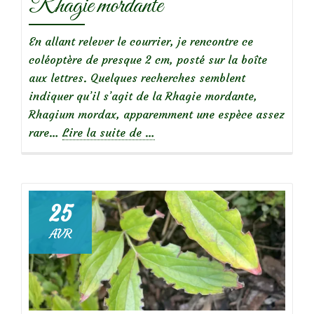
Rhagie mordante
En allant relever le courrier, je rencontre ce
coléoptère de presque 2 cm, posté sur la boîte
aux lettres. Quelques recherches semblent
indiquer qu’il s’agit de la Rhagie mordante,
Rhagium mordax, apparemment une espèce assez
à
rare…
Lire la suite de
…
propos
deUn
insecte
au
25
courrier:
AVR
la
Rhagie
mordante