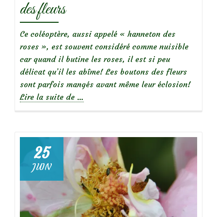
des fleurs
Ce coléoptère, aussi appelé « hanneton des
roses », est souvent considéré comme nuisible
car quand il butine les roses, il est si peu
délicat qu’il les abîme! Les boutons des fleurs
sont parfois mangés avant même leur éclosion!
à
Lire la suite de
…
propos
deLes
cétoines
qui
25
mangent
JUIN
le
cœur
des
fleurs