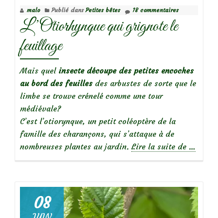
malo
Publié dans
Petites bêtes
18 commentaires
L’Otiorhynque qui grignote le
feuillage
Mais quel
insecte découpe des petites encoches
au
bord des feuilles
des arbustes de sorte que le
limbe se trouve crénelé comme une tour
médiévale?
C’est l’otiorynque, un petit coléoptère de la
famille des charançons, qui s’attaque à de
à
nombreuses plantes au jardin.
Lire la suite de
…
propos
deL’Oti
qui
grignot
08
le
JUIN