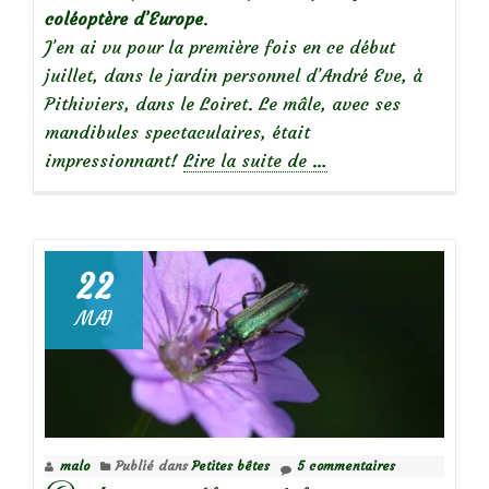
coléoptère d’Europe
.
J’en ai vu pour la première fois en ce début
juillet, dans le jardin personnel d’André Eve, à
Pithiviers, dans le Loiret. Le mâle, avec ses
mandibules spectaculaires, était
à
impressionnant!
Lire la suite de
…
propos
deLe
Lucane,
un
22
insecte
MAI
impressionnant!
malo
Publié dans
Petites bêtes
5 commentaires