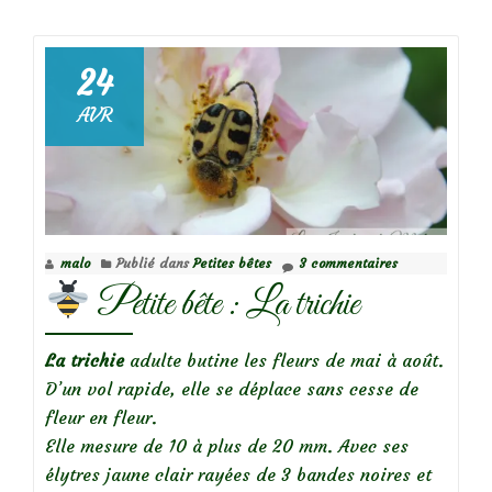
deLe
charançon
de
24
l’iris
AVR
des
marais
malo
Publié dans
Petites bêtes
3 commentaires
Petite bête : La trichie
La trichie
adulte butine les fleurs de mai à août.
D’un vol rapide, elle se déplace sans cesse de
fleur en fleur.
Elle mesure de 10 à plus de 20 mm. Avec ses
élytres jaune clair rayées de 3 bandes noires et