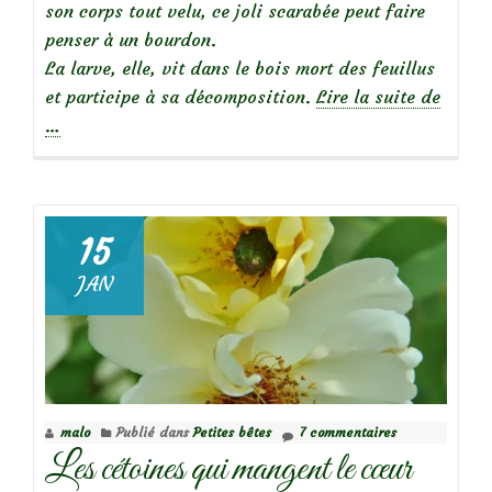
son corps tout velu, ce joli scarabée peut faire
penser à un bourdon.
La larve, elle, vit dans le bois mort des feuillus
à
et participe à sa décomposition.
Lire la suite de
propo
…
de
Petite
bête
15
:
JAN
La
trichi
malo
Publié dans
Petites bêtes
7 commentaires
Les cétoines qui mangent le cœur