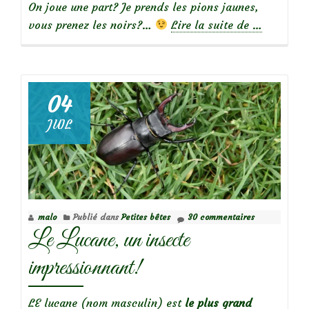
On joue une part? Je prends les pions jaunes,
à
vous prenez les noirs?…
Lire la suite de
…
propos
deJeu
de
Dames?
04
La
JUIL
coccinelle
à
damier
malo
Publié dans
Petites bêtes
30 commentaires
Le Lucane, un insecte
impressionnant!
LE lucane (nom masculin) est
le plus grand