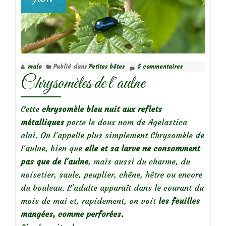
feuillag
malo
Publié dans
Petites bêtes
5 commentaires
Chrysomèles de l’aulne
Cette
chrysomèle
bleu nuit aux reflets
métalliques
porte le doux nom de Agelastica
alni. On l’appelle plus simplement Chrysomèle de
l’aulne, bien que
elle et sa larve ne consomment
pas que de l’aulne
, mais aussi du charme, du
noisetier, saule, peuplier, chêne, hêtre ou encore
du bouleau. L’adulte apparaît dans le courant du
mois de mai et, rapidement, on voit
les feuilles
mangées, comme perforées.