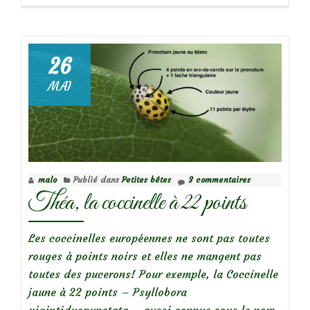
propos
deCoccinelle
à
14
26
points
MAI
blancs
malo
Publié dans
Petites bêtes
3 commentaires
Théa, la coccinelle à 22 points
Les coccinelles européennes ne sont pas toutes
rouges à points noirs et elles ne mangent pas
toutes des pucerons! Pour exemple, la Coccinelle
jaune à 22 points – Psyllobora
vigintiduopunctata – aussi connue sous le nom