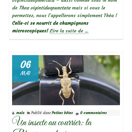
de
Thea vigintiduopunctata
mais si vous le
permettez, nous l’appellerons simplement Théa !
Celle-ci se nourrit de champignons
à
microscopiques!
Lire la suite de
…
propos
deThéa,
la
coccinelle
06
à
MAI
22
points
malo
Publié dans
Petites bêtes
0 commentaires
Un insecte au courrier: la