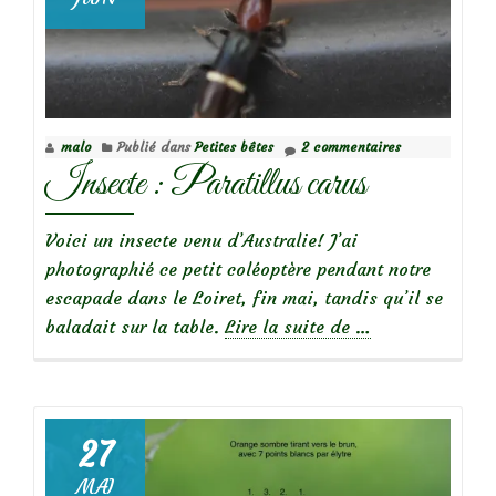
malo
Publié dans
Petites bêtes
2 commentaires
Insecte : Paratillus carus
Voici un insecte venu d’Australie! J’ai
photographié ce petit coléoptère pendant notre
escapade dans le Loiret, fin mai, tandis qu’il se
à
baladait sur la table.
Lire la suite de
…
propos
deInsecte
:
Paratillus
27
carus
MAI