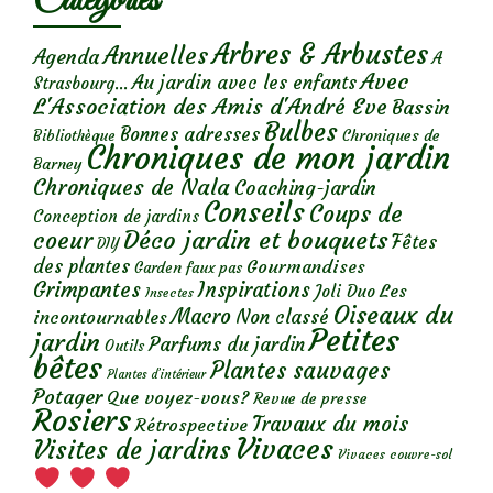
Catégories
Arbres & Arbustes
Annuelles
Agenda
A
Avec
Au jardin avec les enfants
Strasbourg...
L'Association des Amis d'André Eve
Bassin
Bulbes
Bonnes adresses
Chroniques de
Bibliothèque
Chroniques de mon jardin
Barney
Chroniques de Nala
Coaching-jardin
Conseils
Coups de
Conception de jardins
Déco jardin et bouquets
coeur
Fêtes
DIY
des plantes
Gourmandises
Garden faux pas
Grimpantes
Inspirations
Les
Joli Duo
Insectes
Oiseaux du
Macro
Non classé
incontournables
Petites
jardin
Parfums du jardin
Outils
bêtes
Plantes sauvages
Plantes d’intérieur
Potager
Que voyez-vous?
Revue de presse
Rosiers
Travaux du mois
Rétrospective
Vivaces
Visites de jardins
Vivaces couvre-sol