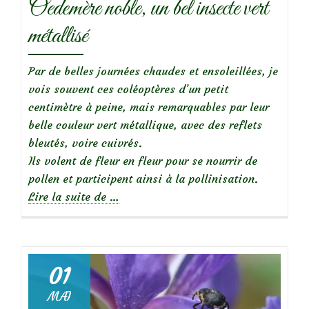
Oedemère noble, un bel insecte vert
métallisé
Par de belles journées chaudes et ensoleillées, je
vois souvent ces coléoptères d’un petit
centimètre à peine, mais remarquables par leur
belle couleur vert métallique, avec des reflets
bleutés, voire cuivrés.
Ils volent de fleur en fleur pour se nourrir de
pollen et participent ainsi à la pollinisation.
à
Lire la suite de
…
propos
deOedemère
noble,
un
01
bel
MAI
insecte