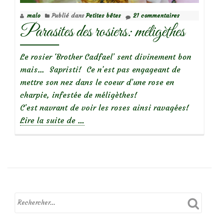
malo
Publié dans
Petites bêtes
21 commentaires
Parasites des rosiers: méligèthes
Le rosier ‘Brother Cadfael’ sent divinement bon
mais… Sapristi! Ce n’est pas engageant de
mettre son nez dans le coeur d’une rose en
charpie, infestée de méligèthes!
C’est navrant de voir les roses ainsi ravagées!
à
Lire la suite de
…
propos
deParasites
des
rosiers:
méligèthes