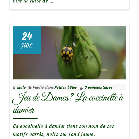
à
Lire la suite de
…
propos
deChrysomèles
de
l’aulne
24
JUIL
malo
Publié dans
Petites bêtes
0 commentaires
Jeu de Dames? La coccinelle à
damier
La coccinelle à damier tient son nom de ses
motifs carrés, noirs sur fond jaune.