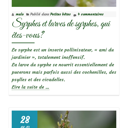
malo
Publié dans
Petites bêtes
4 commentaires
Syrphes et larves de syrphes, qui
êtes-vous?
Le syrphe est un insecte pollinisateur, « ami du
jardinier », totalement inoffensif.
La larve du syrphe se nourrit essentiellement de
pucerons mais parfois aussi des cochenilles, des
psylles et des cicadelles.
à
Lire la suite de
…
propos
deSyrphes
et
larves
28
de