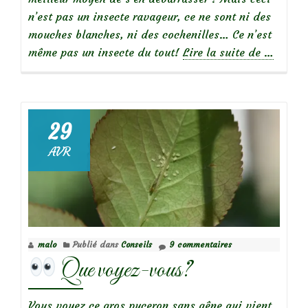
n’est pas un insecte ravageur, ce ne sont ni des
mouches blanches, ni des cochenilles… Ce n’est
à
même pas un insecte du tout!
Lire la suite de
…
propos
de
Que
29
voyez-
AVR
vous?
malo
Publié dans
Conseils
9 commentaires
Que voyez-vous?
Vous voyez ce gros puceron sans gêne qui vient