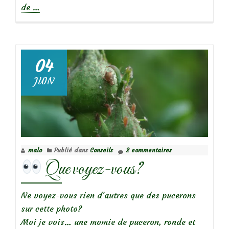
à
de
…
propos
de
Que
04
voyez-
JUIN
vous?
malo
Publié dans
Conseils
2 commentaires
Que voyez-vous?
Ne voyez-vous rien d’autres que des pucerons
sur cette photo?
Moi je vois… une momie de puceron, ronde et