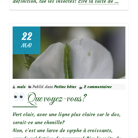
à
définition, tue les insectes!
Lire la suite de
…
propos
deFaire
confianc
22
MAI
malo
Publié dans
Petites bêtes
2 commentaires
Que voyez-vous?
Vert clair, avec une ligne plus claire sur le dos,
serait-ce une chenille?
Non, c’est une larve de syrphe à croissants,
à