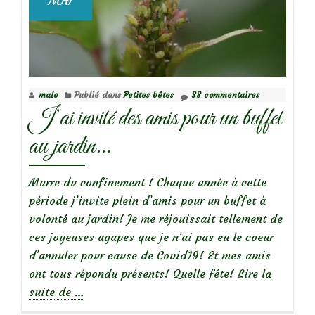
MAI
syrphes,
qui
êtes-
vous?
malo
Publié dans
Petites bêtes
38 commentaires
J’ai invité des amis pour un buffet
au jardin…
Marre du confinement ! Chaque année à cette
période j’invite plein d’amis pour un buffet à
volonté au jardin! Je me réjouissait tellement de
ces joyeuses agapes que je n’ai pas eu le coeur
d’annuler pour cause de Covid19! Et mes amis
ont tous répondu présents! Quelle fête!
Lire la
à
suite de
…
propos