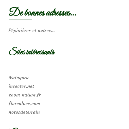
De bonnes adresses…
Pépinières et autres…
Sites intéressants
Natagora
Insectes.net
zoom-nature.fr
florealpes.com
notesdeterrain