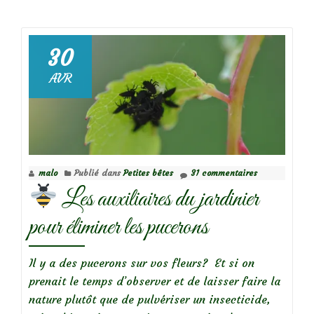
deJ’ai
invité
des
30
amis
AVR
pour
un
buffet
au
jardin…
malo
Publié dans
Petites bêtes
31 commentaires
Les auxiliaires du jardinier
pour éliminer les pucerons
Il y a des pucerons sur vos fleurs? Et si on
prenait le temps d’observer et de laisser faire la
nature plutôt que de pulvériser un insecticide,