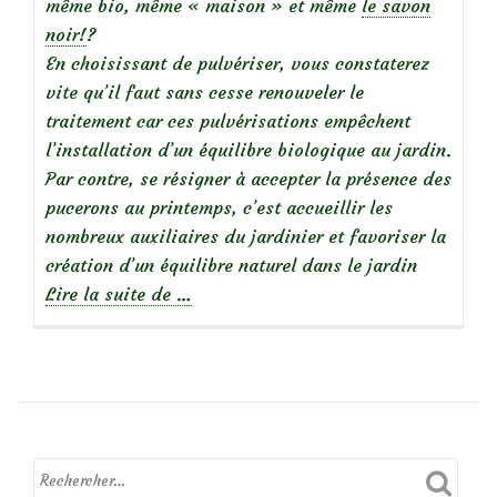
même bio, même « maison » et même
le savon
noir!
?
En choisissant de pulvériser, vous constaterez
vite qu’il faut sans cesse renouveler le
traitement car ces pulvérisations empêchent
l’installation d’un équilibre biologique au jardin.
Par contre, se résigner à accepter la présence des
pucerons au printemps, c’est accueillir les
nombreux auxiliaires du jardinier et favoriser la
création d’un équilibre naturel dans le jardin
à
Lire la suite de
…
propos
de
Les
auxiliaires
du
jardinier