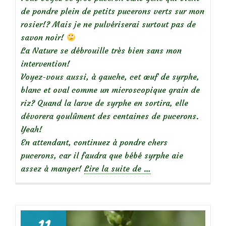
de pondre plein de petits pucerons verts sur mon
rosier!? Mais je ne pulvériserai surtout pas de
savon noir!
La Nature se débrouille très bien sans mon
intervention!
Voyez-vous aussi, à gauche, cet œuf de syrphe,
blanc et oval comme un microscopique grain de
riz? Quand la larve de syrphe en sortira, elle
dévorera goulûment des centaines de pucerons.
Yeah!
En attendant, continuez à pondre chers
pucerons, car il faudra que bébé syrphe aie
à
assez à manger!
Lire la suite de
…
propos
de
Que