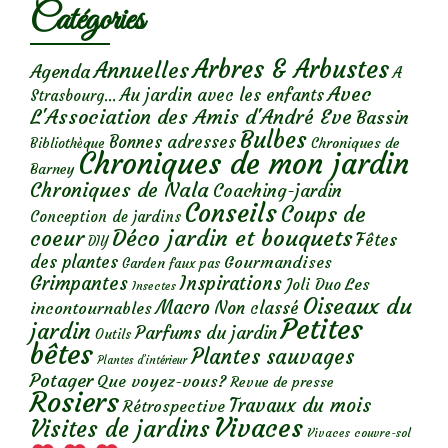
Catégories
Arbres & Arbustes
Annuelles
Agenda
A
Avec
Au jardin avec les enfants
Strasbourg...
L'Association des Amis d'André Eve
Bassin
Bulbes
Bonnes adresses
Chroniques de
Bibliothèque
Chroniques de mon jardin
Barney
Chroniques de Nala
Coaching-jardin
Conseils
Coups de
Conception de jardins
Déco jardin et bouquets
coeur
Fêtes
DIY
des plantes
Gourmandises
Garden faux pas
Grimpantes
Inspirations
Les
Joli Duo
Insectes
Oiseaux du
Macro
Non classé
incontournables
Petites
jardin
Parfums du jardin
Outils
bêtes
Plantes sauvages
Plantes d’intérieur
Potager
Que voyez-vous?
Revue de presse
Rosiers
Travaux du mois
Rétrospective
Vivaces
Visites de jardins
Vivaces couvre-sol