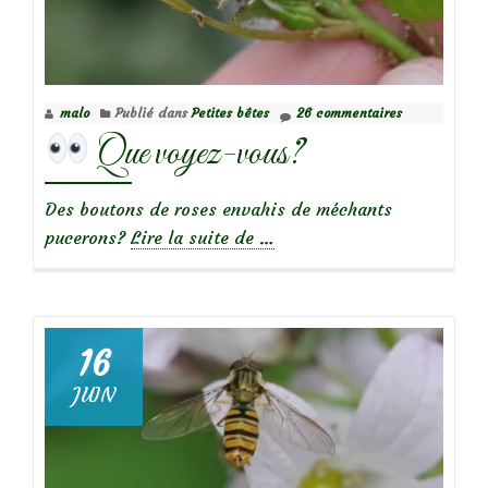
malo
Publié dans
Petites bêtes
26 commentaires
Que voyez-vous?
Des boutons de roses envahis de méchants
à
pucerons?
Lire la suite de
…
propos
de
Que
16
voyez-
JUIN
vous?