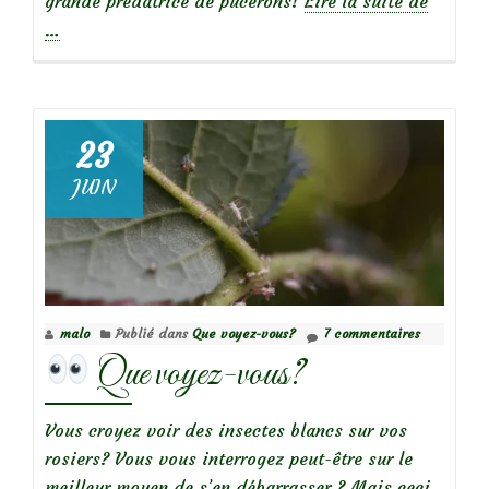
grande prédatrice de pucerons!
Lire la suite de
propos
…
de
Que
voyez-
23
vous?
JUIN
malo
Publié dans
Que voyez-vous?
7 commentaires
Que voyez-vous?
Vous croyez voir des insectes blancs sur vos
rosiers? Vous vous interrogez peut-être sur le
meilleur moyen de s’en débarrasser ? Mais ceci