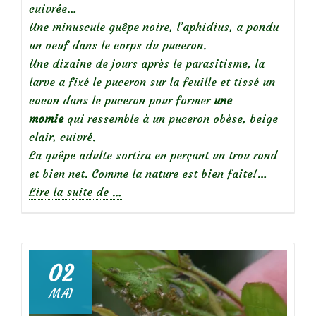
cuivrée…
Une minuscule guêpe noire, l’aphidius, a pondu
un oeuf dans le corps du puceron.
Une dizaine de jours après le parasitisme, la
larve a fixé le puceron sur la feuille et tissé un
cocon dans le puceron pour former
une
momie
qui ressemble à un puceron obèse, beige
clair, cuivré.
La guêpe adulte sortira en perçant un trou rond
et bien net. Comme la nature est bien faite!…
à
Lire la suite de
…
propos
de
Que
02
voyez-
MAI
vous?