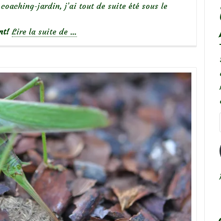
coaching-jardin, j’ai tout de suite été sous le
à
nt!
Lire la suite de
…
propos
deLe
jardin
Naturel
de
Juliette