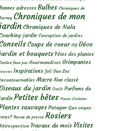
Bulbes
Bonnes adresses
Chroniques de
Chroniques de mon
Barney
jardin
Chroniques de Nala
Coaching-jardin
Conception de jardins
Conseils
Déco
Coups de coeur
DIY
jardin et bouquets
Fêtes des plantes
Grimpantes
Gourmandises
Garden faux pas
Inspirations
Les
Joli Duo
Insectes
Macro
Non classé
incontournables
Oiseaux du jardin
Parfums du
Outils
Petites bêtes
jardin
Plantes d’intérieur
Plantes sauvages
Potager
Que voyez-
Rosiers
vous?
Revue de presse
Visites
Travaux du mois
Rétrospective