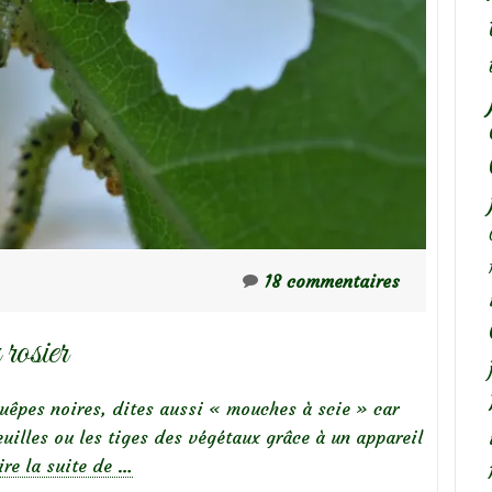
18 commentaires
 rosier
guêpes noires, dites aussi « mouches à scie » car
uilles ou les tiges des végétaux grâce à un appareil
à
ire la suite de
…