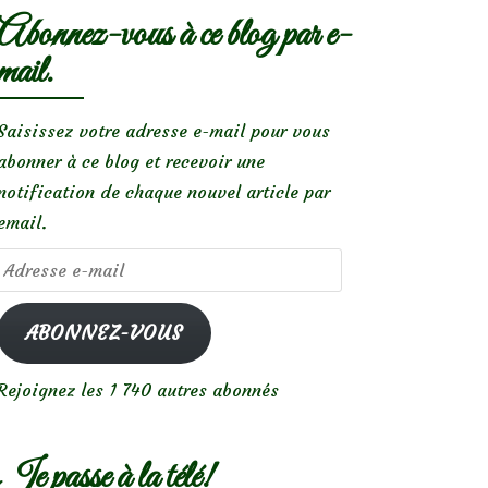
Abonnez-vous à ce blog par e-
mail.
Saisissez votre adresse e-mail pour vous
abonner à ce blog et recevoir une
notification de chaque nouvel article par
email.
Adresse
e-
mail
ABONNEZ-VOUS
Rejoignez les 1 740 autres abonnés
Je passe à la télé!