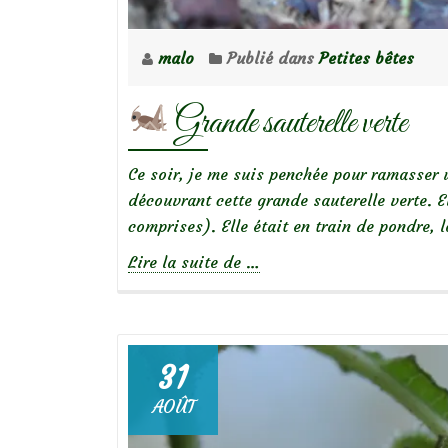
malo
Publié dans
Petites bêtes
Grande sauterelle verte
Ce soir, je me suis penchée pour ramasser u
découvrant cette grande sauterelle verte. E
comprises). Elle était en train de pondre
à
Lire la suite de
…
propos
de
Grande
31
sauterelle
AOÛT
verte