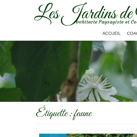
Les Jardins de
Aller
Architecte Paysagiste et Co
au
contenu
ACCUEIL
COA
Étiquette :
faune