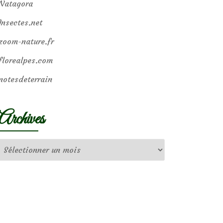
Natagora
Insectes.net
zoom-nature.fr
florealpes.com
notesdeterrain
Archives
Archives