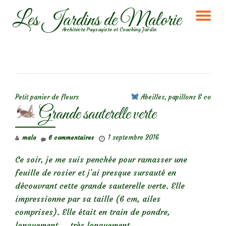
Les Jardins de Malorie
DÉ
Aller
Architecte Paysagiste et Coaching Jardin
au
LA
contenu
NA
NAVIGATION DE L’ARTICLE
Petit panier de fleurs
Abeilles, papillons & co
Grande sauterelle verte
1 septembre 2016
malo
6 commentaires
Ce soir, je me suis penchée pour ramasser une
feuille de rosier et j’ai presque sursauté en
découvrant cette grande sauterelle verte. Elle
impressionne par sa taille (6 cm, ailes
comprises). Elle était en train de pondre,
longuement,… très longuement…