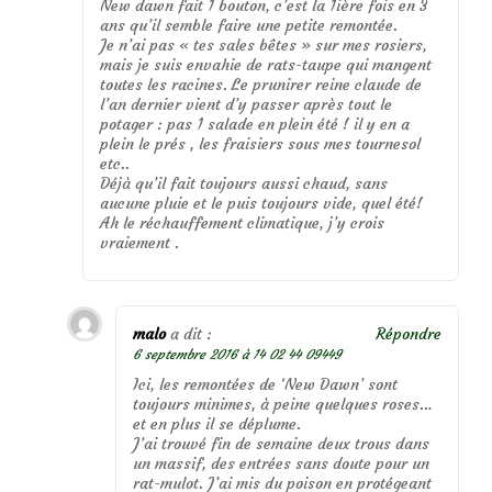
New dawn fait 1 bouton, c’est la 1ière fois en 3
ans qu’il semble faire une petite remontée.
Je n’ai pas « tes sales bêtes » sur mes rosiers,
mais je suis envahie de rats-taupe qui mangent
toutes les racines. Le prunirer reine claude de
l’an dernier vient d’y passer après tout le
potager : pas 1 salade en plein été ! il y en a
plein le prés , les fraisiers sous mes tournesol
etc..
Déjà qu’il fait toujours aussi chaud, sans
aucune pluie et le puis toujours vide, quel été!
Ah le réchauffement climatique, j’y crois
vraiement .
malo
a dit :
Répondre
6 septembre 2016 à 14 02 44 09449
Ici, les remontées de ‘New Dawn’ sont
toujours minimes, à peine quelques roses…
et en plus il se déplume.
J’ai trouvé fin de semaine deux trous dans
un massif, des entrées sans doute pour un
rat-mulot. J’ai mis du poison en protégeant