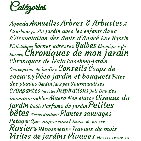
Catégories
Arbres & Arbustes
Annuelles
Agenda
A
Avec
Au jardin avec les enfants
Strasbourg...
L'Association des Amis d'André Eve
Bassin
Bulbes
Bonnes adresses
Chroniques de
Bibliothèque
Chroniques de mon jardin
Barney
Chroniques de Nala
Coaching-jardin
Conseils
Coups de
Conception de jardins
Déco jardin et bouquets
coeur
Fêtes
DIY
des plantes
Gourmandises
Garden faux pas
Grimpantes
Inspirations
Les
Joli Duo
Insectes
Oiseaux du
Macro
Non classé
incontournables
Petites
jardin
Parfums du jardin
Outils
bêtes
Plantes sauvages
Plantes d’intérieur
Potager
Que voyez-vous?
Revue de presse
Rosiers
Travaux du mois
Rétrospective
Vivaces
Visites de jardins
Vivaces couvre-sol