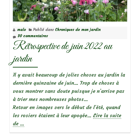
juillet
2022
malo
Publié dans
Chroniques de mon jardin
30 commentaires
Rétrospective de juin 2022 au
jardin
Il y avait beaucoup de jolies choses au jardin la
dernière quinzaine de juin… Trop de choses à
vous montrer sans doute puisque je n’arrive pas
à trier mes nombreuses photos…
Retour en images vers le début de l’été, quand
les rosiers étaient à leur apogée…
Lire la suite
à
de
…
propos
deRétrospective