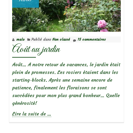
malo
Publié dans
Non classé
15 commentaires
Août au jardin
Août… A notre retour de vacances, le jardin était
plein de promesses. Les rosiers étaient dans les
starting-blocks. Après une semaine encore de
patience, finalement les floraisons se sont
succédées pour mon plus grand bonheur… Quelle
générosité!
à
Lire la suite de
…
propos
deAoût