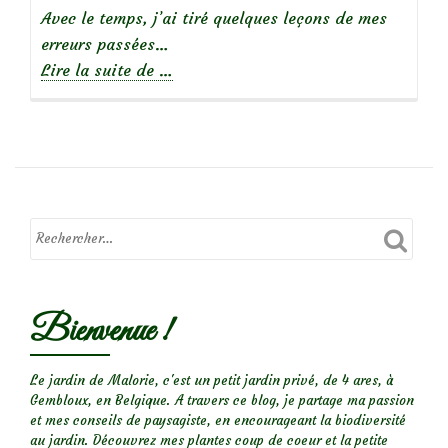
Avec le temps, j’ai tiré quelques leçons de mes
erreurs passées…
à
Lire la suite de
…
propos
deJardinières
fleuries
en
8
leçons
Bienvenue !
Le jardin de Malorie, c'est un petit jardin privé, de 4 ares, à
Gembloux, en Belgique. A travers ce blog, je partage ma passion
et mes conseils de paysagiste, en encourageant la biodiversité
au jardin. Découvrez mes plantes coup de coeur et la petite