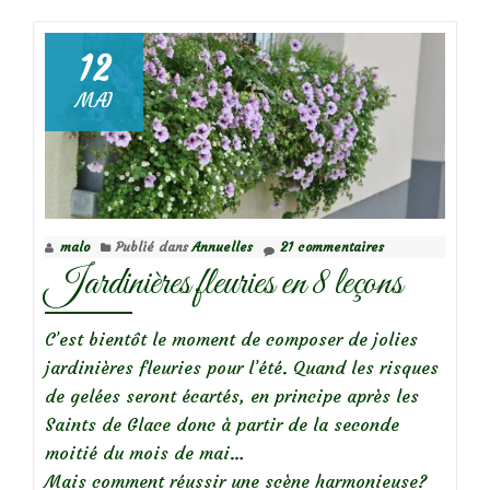
de
juin
12
2022
MAI
au
jardin
malo
Publié dans
Annuelles
21 commentaires
Jardinières fleuries en 8 leçons
C’est bientôt le moment de composer de jolies
jardinières fleuries pour l’été. Quand les risques
de gelées seront écartés, en principe après les
Saints de Glace donc à partir de la seconde
moitié du mois de mai…
Mais comment réussir une scène harmonieuse?