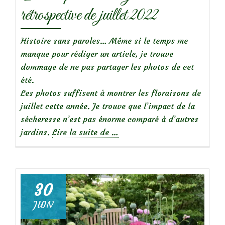
rétrospective de juillet 2022
Histoire sans paroles… Même si le temps me
manque pour rédiger un article, je trouve
dommage de ne pas partager les photos de cet
été.
Les photos suffisent à montrer les floraisons de
juillet cette année. Je trouve que l’impact de la
sécheresse n’est pas énorme comparé à d’autres
à
jardins.
Lire la suite de
…
propos
deChroniques
de
mon
30
jardin:
JUIN
rétrospective
de