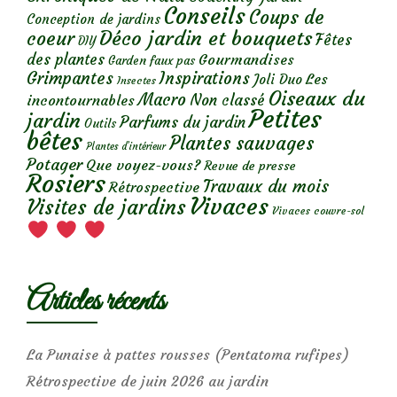
Conseils
Coups de
Conception de jardins
Déco jardin et bouquets
coeur
Fêtes
DIY
des plantes
Gourmandises
Garden faux pas
Grimpantes
Inspirations
Les
Joli Duo
Insectes
Oiseaux du
Macro
Non classé
incontournables
Petites
jardin
Parfums du jardin
Outils
bêtes
Plantes sauvages
Plantes d’intérieur
Potager
Que voyez-vous?
Revue de presse
Rosiers
Travaux du mois
Rétrospective
Vivaces
Visites de jardins
Vivaces couvre-sol
Articles récents
La Punaise à pattes rousses (Pentatoma rufipes)
Rétrospective de juin 2026 au jardin