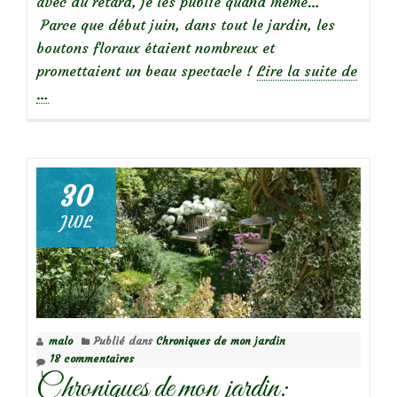
avec du retard, je les publie quand même…
Parce que début juin, dans tout le jardin, les
boutons floraux étaient nombreux et
promettaient un beau spectacle !
Lire la suite de
à
…
propos
deTête
à
tête
30
avec
JUIL
mon
jardin
(1
juin
2023)
malo
Publié dans
Chroniques de mon jardin
18 commentaires
Chroniques de mon jardin: