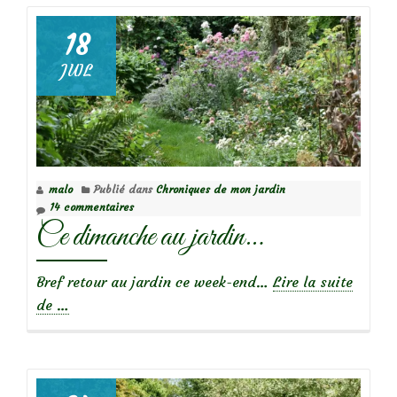
au
jardin
18
JUIL
malo
Publié dans
Chroniques de mon jardin
14 commentaires
Ce dimanche au jardin…
Bref retour au jardin ce week-end…
Lire la suite
à
de
…
propos
deCe
dimanche
au