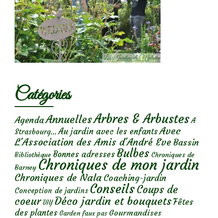
Catégories
Arbres & Arbustes
Annuelles
Agenda
A
Avec
Au jardin avec les enfants
Strasbourg...
L'Association des Amis d'André Eve
Bassin
Bulbes
Bonnes adresses
Chroniques de
Bibliothèque
Chroniques de mon jardin
Barney
Chroniques de Nala
Coaching-jardin
Conseils
Coups de
Conception de jardins
Déco jardin et bouquets
coeur
Fêtes
DIY
des plantes
Gourmandises
Garden faux pas