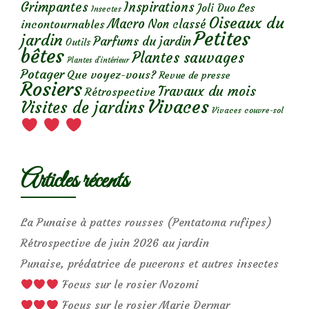
Grimpantes
Inspirations
Les
Joli Duo
Insectes
Oiseaux du
Macro
Non classé
incontournables
Petites
jardin
Parfums du jardin
Outils
bêtes
Plantes sauvages
Plantes d’intérieur
Potager
Que voyez-vous?
Revue de presse
Rosiers
Travaux du mois
Rétrospective
Vivaces
Visites de jardins
Vivaces couvre-sol
Articles récents
La Punaise à pattes rousses (Pentatoma rufipes)
Rétrospective de juin 2026 au jardin
Punaise, prédatrice de pucerons et autres insectes
Focus sur le rosier Nozomi
Focus sur le rosier Marie Dermar