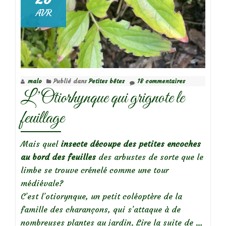
AVR
malo
Publié dans
Petites bêtes
18 commentaires
L’Otiorhynque qui grignote le
feuillage
Mais quel
insecte découpe des petites encoches
au
bord des feuilles
des arbustes de sorte que le
limbe se trouve crénelé comme une tour
médiévale?
C’est l’otiorynque, un petit coléoptère de la
famille des charançons, qui s’attaque à de
à
nombreuses plantes au jardin.
Lire la suite de
…