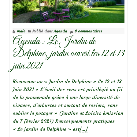
malo
Publié dans
Agenda
6 commentaires
Agenda : Le Jardin de
Delphine, jardin ouvert les 12 et 13
juin 2021
Bienvenue au « Jardin de Delphine » Le 12 et 13
Juin 2021 « L’éveil des sens est privilégié au fil
de la promenade grâce à une large diversité de
vivaces, d’arbustes et surtout de rosiers, sans
oublier le potager » (Jardins et Loisirs émission
du 7 février 2021) Renseignements pratiques
En
« Le jardin de Delphine » est
[…]
savoir