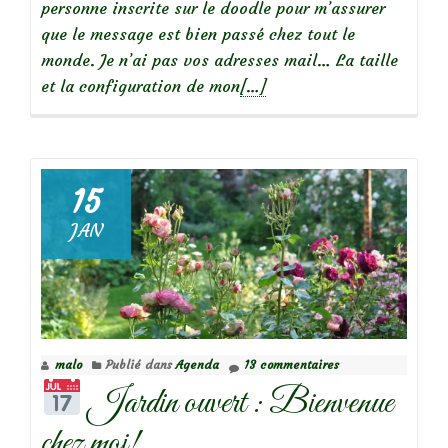
personne inscrite sur le doodle pour m’assurer
que le message est bien passé chez tout le
monde. Je n’ai pas vos adresses mail… La taille
En
et la configuration de mon
[…]
savoir
plus
surAnnulation
de
15
la
JAN
journée
Portes
ouvertes
au
jardin
malo
Publié dans
Agenda
13 commentaires
ce
Jardin ouvert : Bienvenue
7
juin!
chez moi!