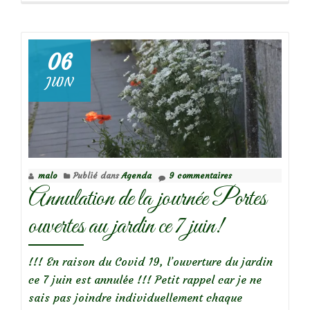
plus
surAgenda
:
06
Le
JUIN
Jardin
de
Delphine,
jardin
ouvert
malo
Publié dans
Agenda
9 commentaires
les
Annulation de la journée Portes
12
et
ouvertes au jardin ce 7 juin!
13
juin
!!! En raison du Covid 19, l’ouverture du jardin
2021
ce 7 juin est annulée !!! Petit rappel car je ne
sais pas joindre individuellement chaque