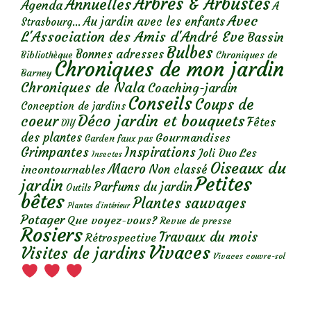
Arbres & Arbustes
Annuelles
Agenda
A
Avec
Au jardin avec les enfants
Strasbourg...
L'Association des Amis d'André Eve
Bassin
Bulbes
Bonnes adresses
Chroniques de
Bibliothèque
Chroniques de mon jardin
Barney
Chroniques de Nala
Coaching-jardin
Conseils
Coups de
Conception de jardins
Déco jardin et bouquets
coeur
Fêtes
DIY
des plantes
Gourmandises
Garden faux pas
Grimpantes
Inspirations
Les
Joli Duo
Insectes
Oiseaux du
Macro
Non classé
incontournables
Petites
jardin
Parfums du jardin
Outils
bêtes
Plantes sauvages
Plantes d’intérieur
Potager
Que voyez-vous?
Revue de presse
Rosiers
Travaux du mois
Rétrospective
Vivaces
Visites de jardins
Vivaces couvre-sol