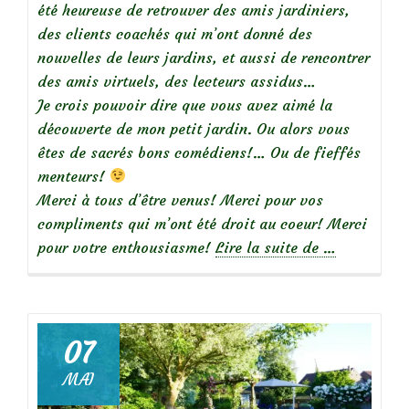
été heureuse de retrouver des amis jardiniers,
des clients coachés qui m’ont donné des
nouvelles de leurs jardins, et aussi de rencontrer
des amis virtuels, des lecteurs assidus…
Je crois pouvoir dire que vous avez aimé la
découverte de mon petit jardin. Ou alors vous
êtes de sacrés bons comédiens!… Ou de fieffés
menteurs!
Merci à tous d’être venus! Merci pour vos
compliments qui m’ont été droit au coeur! Merci
à
pour votre enthousiasme!
Lire la suite de
…
propos
deMerci
pour
cette
07
magnifique
MAI
journée!