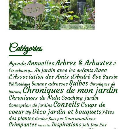
Catégories
Arbres & Arbustes
Annuelles
Agenda
A
Avec
Au jardin avec les enfants
Strasbourg...
L'Association des Amis d'André Eve
Bassin
Bulbes
Bonnes adresses
Chroniques de
Bibliothèque
Chroniques de mon jardin
Barney
Chroniques de Nala
Coaching-jardin
Conseils
Coups de
Conception de jardins
Déco jardin et bouquets
coeur
Fêtes
DIY
des plantes
Gourmandises
Garden faux pas
Grimpantes
Inspirations
Les
Joli Duo
Insectes