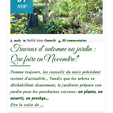
NOV
malo
Publié dans
Conseils
20 commentaires
Travaux d’automne au jardin :
Que faire en Novembre?
Comme toujours,
les conseils du mois précédent
restent d’actualité… Tandis que les arbres se
déshabillent doucement, le jardinier prépare son
jardin pour les prochaines saisons:
on plante, on
nourrit, on protège…
à
Lire la suite de
…
propos