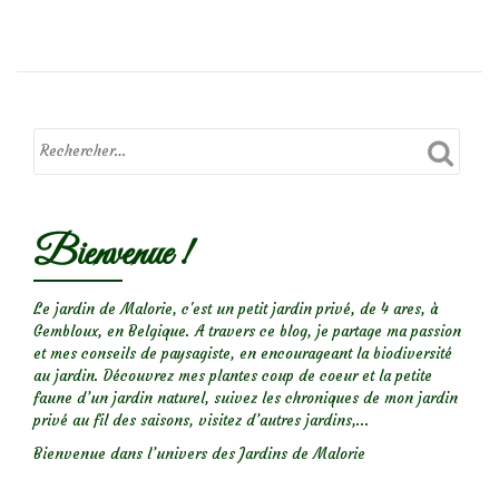
deTravaux
d’automne
au
jardin
:
Que
faire
en
Bienvenue !
Novembre?
Le jardin de Malorie, c'est un petit jardin privé, de 4 ares, à
Gembloux, en Belgique. A travers ce blog, je partage ma passion
et mes conseils de paysagiste, en encourageant la biodiversité
au jardin. Découvrez mes plantes coup de coeur et la petite
faune d’un jardin naturel, suivez les chroniques de mon jardin
privé au fil des saisons, visitez d’autres jardins,...
Bienvenue dans l’univers des Jardins de Malorie