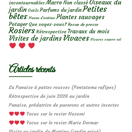
Oiseaux du
Macro
Non classé
incontournables
Petites
jardin
Parfums du jardin
Outils
bêtes
Plantes sauvages
Plantes d’intérieur
Potager
Que voyez-vous?
Revue de presse
Rosiers
Travaux du mois
Rétrospective
Vivaces
Visites de jardins
Vivaces couvre-sol
Articles récents
La Punaise à pattes rousses (Pentatoma rufipes)
Rétrospective de juin 2026 au jardin
Punaise, prédatrice de pucerons et autres insectes
Focus sur le rosier Nozomi
Focus sur le rosier Marie Dermar
Visite au jardin de Martine (jardin privé)