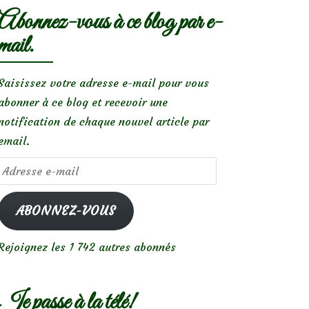
Abonnez-vous à ce blog par e-
mail.
Saisissez votre adresse e-mail pour vous
abonner à ce blog et recevoir une
notification de chaque nouvel article par
email.
Adresse
e-
mail
ABONNEZ-VOUS
Rejoignez les 1 742 autres abonnés
Je passe à la télé!