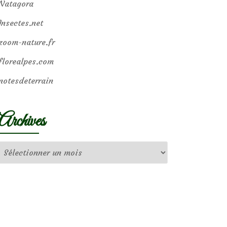
Natagora
Insectes.net
zoom-nature.fr
florealpes.com
notesdeterrain
Archives
Archives