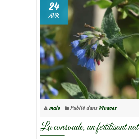
24
AVR
malo
Publié dans
Vivaces
La consoude, un fertilisant nat