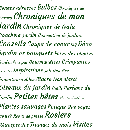
Bulbes
Bonnes adresses
Chroniques de
Chroniques de mon
Barney
jardin
Chroniques de Nala
Coaching-jardin
Conception de jardins
Conseils
Déco
Coups de coeur
DIY
jardin et bouquets
Fêtes des plantes
Grimpantes
Gourmandises
Garden faux pas
Inspirations
Les
Joli Duo
Insectes
Macro
Non classé
incontournables
Oiseaux du jardin
Parfums du
Outils
Petites bêtes
jardin
Plantes d’intérieur
Plantes sauvages
Potager
Que voyez-
Rosiers
vous?
Revue de presse
Visites
Travaux du mois
Rétrospective