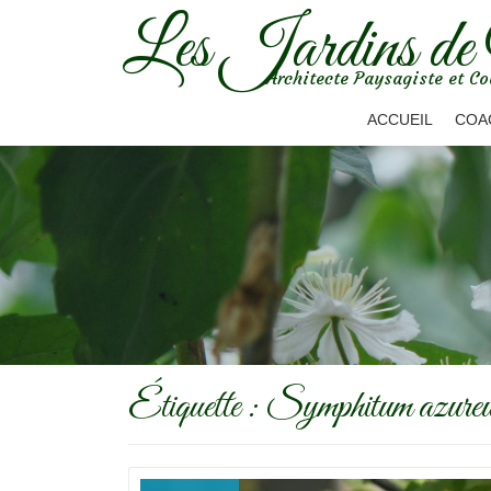
Les Jardins de
Aller
Architecte Paysagiste et Co
au
contenu
ACCUEIL
COA
Étiquette :
Symphitum azure