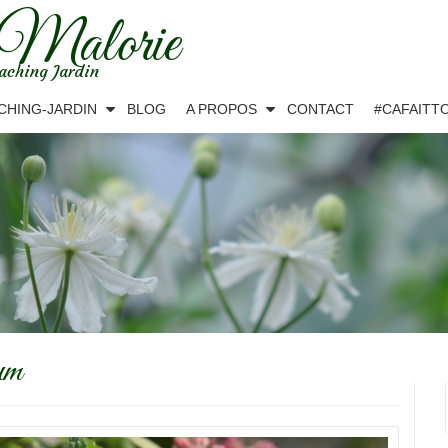
 Malorie
aching Jardin
CHING-JARDIN
BLOG
A PROPOS
CONTACT
#CAFAITT
um