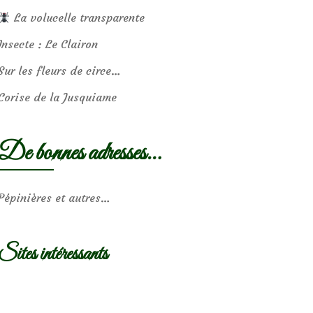
La volucelle transparente
Insecte : Le Clairon
Sur les fleurs de circe…
Corise de la Jusquiame
De bonnes adresses…
Pépinières et autres…
Sites intéressants