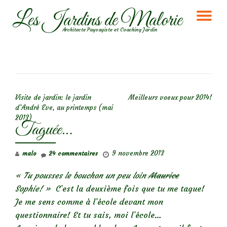
Les Jardins de Malorie
DÉ
Aller
Architecte Paysagiste et Coaching Jardin
au
LA
contenu
NA
NAVIGATION DE L’ARTICLE
Visite de jardin: le jardin
Meilleurs voeux pour 2014!
d’André Eve, au printemps (mai
2013)
Taguée…
9 novembre 2013
malo
24 commentaires
« Tu pousses le bouchon un peu loin
Maurice
Sophie! »
C’est la deuxième fois que tu me tague!
Je me sens comme à l’école devant mon
questionnaire! Et tu sais, moi l’école…