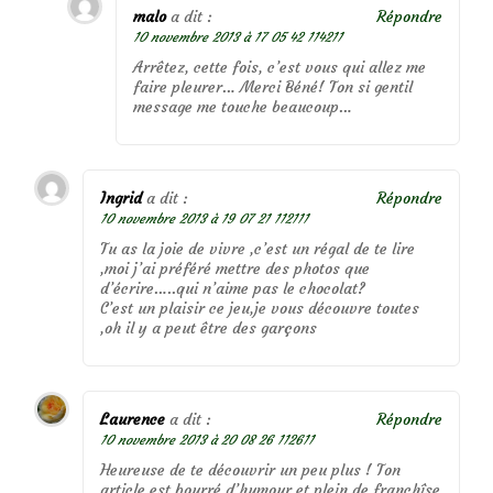
malo
a dit :
Répondre
10 novembre 2013 à 17 05 42 114211
Arrêtez, cette fois, c’est vous qui allez me
faire pleurer… Merci Béné! Ton si gentil
message me touche beaucoup…
Ingrid
a dit :
Répondre
10 novembre 2013 à 19 07 21 112111
Tu as la joie de vivre ,c’est un régal de te lire
,moi j’ai préféré mettre des photos que
d’écrire…..qui n’aime pas le chocolat?
C’est un plaisir ce jeu,je vous découvre toutes
,oh il y a peut être des garçons
Laurence
a dit :
Répondre
10 novembre 2013 à 20 08 26 112611
Heureuse de te découvrir un peu plus ! Ton
article est bourré d’humour et plein de franchîse