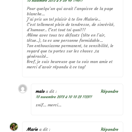
10 novembre 2013 à 9 09 49 114911
Pour quelqu’un qui avait l’angoisse de la page
blanche…
J’ai pris un tel plaisir à te lire Malorie..
C’est tellement plein de tendresse, de sincérité,
d’humour.. C’est tout toi quoi!!!
Même avec tous tes défauts (tête en l’air,
têtue..), tu es une personne formidable…
Ton enthousiasme permanent, ta sensibilité, le
regard que tu portes sur les choses ,ta
générosité..
Bref, je suis heureuse que tu sois mon amie et
merci d’avoir répondu à ce tag!
malo
a dit :
Répondre
10 novembre 2013 à 10 10 23 112311
snif… merci…
Marie
a dit :
Répondre