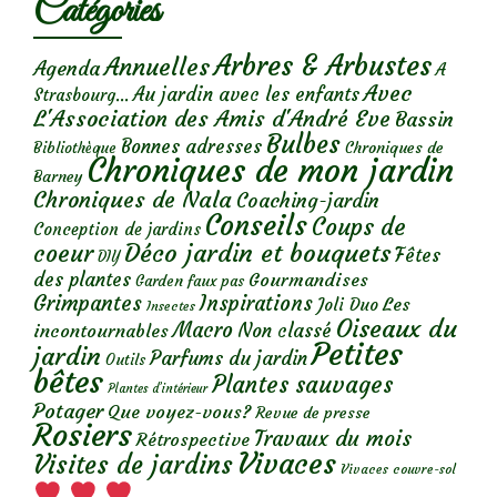
Catégories
Arbres & Arbustes
Annuelles
Agenda
A
Avec
Au jardin avec les enfants
Strasbourg...
L'Association des Amis d'André Eve
Bassin
Bulbes
Bonnes adresses
Chroniques de
Bibliothèque
Chroniques de mon jardin
Barney
Chroniques de Nala
Coaching-jardin
Conseils
Coups de
Conception de jardins
Déco jardin et bouquets
coeur
Fêtes
DIY
des plantes
Gourmandises
Garden faux pas
Grimpantes
Inspirations
Les
Joli Duo
Insectes
Oiseaux du
Macro
Non classé
incontournables
Petites
jardin
Parfums du jardin
Outils
bêtes
Plantes sauvages
Plantes d’intérieur
Potager
Que voyez-vous?
Revue de presse
Rosiers
Travaux du mois
Rétrospective
Vivaces
Visites de jardins
Vivaces couvre-sol