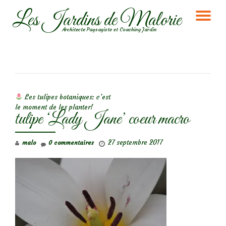
Les Jardins de Malorie
DÉ
Aller
Architecte Paysagiste et Coaching Jardin
au
LA
contenu
NA
NAVIGATION DE L’ARTICLE
Les tulipes botaniques: c’est
le moment de les planter!
tulipe ‘Lady Jane’ coeur macro
27 septembre 2017
malo
0 commentaires