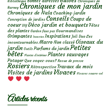
Bulbes
Bonnes adresses
Chroniques de
Bibliothèque
Chroniques de mon jardin
Barney
Chroniques de Nala
Coaching-jardin
Conseils
Coups de
Conception de jardins
Déco jardin et bouquets
coeur
Fêtes
DIY
des plantes
Gourmandises
Garden faux pas
Grimpantes
Inspirations
Les
Joli Duo
Insectes
Oiseaux du
Macro
Non classé
incontournables
Petites
jardin
Parfums du jardin
Outils
bêtes
Plantes sauvages
Plantes d’intérieur
Potager
Que voyez-vous?
Revue de presse
Rosiers
Travaux du mois
Rétrospective
Vivaces
Visites de jardins
Vivaces couvre-sol
Articles récents