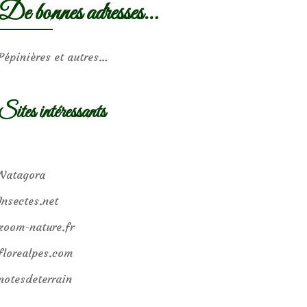
De bonnes adresses…
Pépinières et autres…
Sites intéressants
Natagora
Insectes.net
zoom-nature.fr
florealpes.com
notesdeterrain