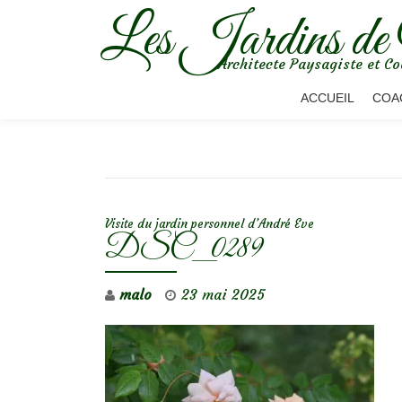
Les Jardins de
Aller
Architecte Paysagiste et Co
au
contenu
ACCUEIL
COA
NAVIGATION DE L’ARTICLE
Visite du jardin personnel d’André Eve
DSC_0289
malo
23 mai 2025