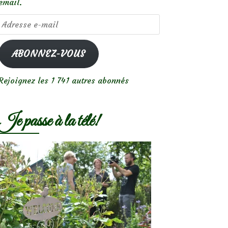
email.
Adresse
e-
mail
ABONNEZ-VOUS
Rejoignez les 1 741 autres abonnés
Je passe à la télé!