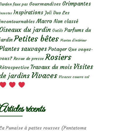
Grimpantes
Gourmandises
Garden faux pas
Inspirations
Les
Joli Duo
Insectes
Macro
Non classé
incontournables
Oiseaux du jardin
Parfums du
Outils
Petites bêtes
jardin
Plantes d’intérieur
Plantes sauvages
Potager
Que voyez-
Rosiers
vous?
Revue de presse
Visites
Travaux du mois
Rétrospective
Vivaces
de jardins
Vivaces couvre-sol
Articles récents
La Punaise à pattes rousses (Pentatoma