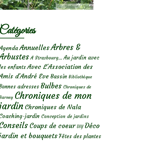
Catégories
Arbres &
Annuelles
Agenda
Arbustes
Au jardin avec
A Strasbourg...
Avec L'Association des
les enfants
Amis d'André Eve
Bassin
Bibliothèque
Bulbes
Bonnes adresses
Chroniques de
Chroniques de mon
Barney
jardin
Chroniques de Nala
Coaching-jardin
Conception de jardins
Conseils
Déco
Coups de coeur
DIY
jardin et bouquets
Fêtes des plantes