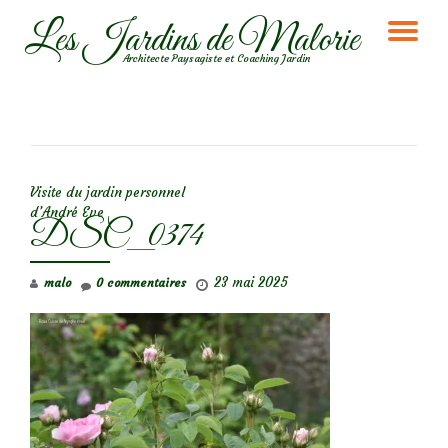
Les Jardins de Malorie
DÉ
Aller
Architecte Paysagiste et Coaching Jardin
au
LA
contenu
NA
NAVIGATION DE L’ARTICLE
Visite du jardin personnel
d’André Eve
DSC_0374
23 mai 2025
malo
0 commentaires