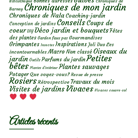
Bulbes
Bonnes adresses
Chroniques de
Bibliothèque
Chroniques de mon jardin
Barney
Chroniques de Nala
Coaching-jardin
Conseils
Coups de
Conception de jardins
Déco jardin et bouquets
coeur
Fêtes
DIY
des plantes
Gourmandises
Garden faux pas
Grimpantes
Inspirations
Les
Joli Duo
Insectes
Oiseaux du
Macro
Non classé
incontournables
Petites
jardin
Parfums du jardin
Outils
bêtes
Plantes sauvages
Plantes d’intérieur
Potager
Que voyez-vous?
Revue de presse
Rosiers
Travaux du mois
Rétrospective
Vivaces
Visites de jardins
Vivaces couvre-sol
Articles récents