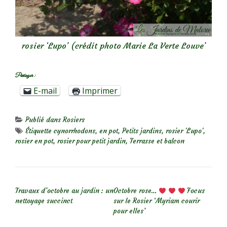
rosier ‘Lupo’ (crédit photo Marie La Verte Louve’
Partager :
E-mail
Imprimer
Publié dans
Rosiers
Étiquette
cynorrhodons
,
en pot
,
Petits jardins
,
rosier 'Lupo'
,
rosier en pot
,
rosier pour petit jardin
,
Terrasse et balcon
NAVIGATION DE L’ARTICLE
Travaux d’octobre au jardin : un
Octobre rose…
Focus
nettoyage succinct
sur le Rosier ‘Myriam courir
pour elles’