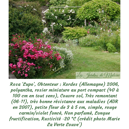
Rosa ‘Lupo’, Obtenteur : Kordes (Allemagne) 2006,
polyantha, rosier miniature au port compact (40 à
100 cm en tout sens), Couvre sol, Très remontant
(06-11), très bonne résistance aux maladies (ADR
en 2007), petite fleur de 3 à 5 cm, simple, rouge
carmin/violet foncé, Non parfumé, Longue
fructification, Rusticité -20 °C (crédit photo Marie
La Verte Louve’)