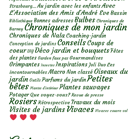
Avec
Au jardin avec les enfants
Strasbourg...
L'Association des Amis d'André Eve
Bassin
Bulbes
Bonnes adresses
Chroniques de
Bibliothèque
Chroniques de mon jardin
Barney
Chroniques de Nala
Coaching-jardin
Conseils
Coups de
Conception de jardins
Déco jardin et bouquets
coeur
Fêtes
DIY
des plantes
Gourmandises
Garden faux pas
Grimpantes
Inspirations
Les
Joli Duo
Insectes
Oiseaux du
Macro
Non classé
incontournables
Petites
jardin
Parfums du jardin
Outils
bêtes
Plantes sauvages
Plantes d’intérieur
Potager
Que voyez-vous?
Revue de presse
Rosiers
Travaux du mois
Rétrospective
Vivaces
Visites de jardins
Vivaces couvre-sol