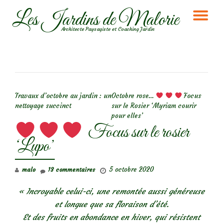
Les Jardins de Malorie
DÉ
Aller
Architecte Paysagiste et Coaching Jardin
au
LA
contenu
NA
NAVIGATION DE L’ARTICLE
Travaux d’octobre au jardin : un
Octobre rose…
Focus
nettoyage succinct
sur le Rosier ‘Myriam courir
pour elles’
Focus sur le rosier
‘Lupo’
5 octobre 2020
malo
13 commentaires
« Incroyable celui-ci, une remontée aussi généreuse
et longue que sa floraison d’été.
Et des fruits en abondance en hiver, qui résistent