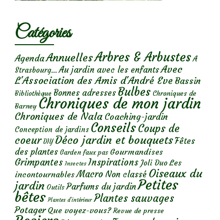
Catégories
Arbres & Arbustes
Annuelles
Agenda
A
Avec
Au jardin avec les enfants
Strasbourg...
L'Association des Amis d'André Eve
Bassin
Bulbes
Bonnes adresses
Chroniques de
Bibliothèque
Chroniques de mon jardin
Barney
Chroniques de Nala
Coaching-jardin
Conseils
Coups de
Conception de jardins
Déco jardin et bouquets
coeur
Fêtes
DIY
des plantes
Gourmandises
Garden faux pas
Grimpantes
Inspirations
Les
Joli Duo
Insectes
Oiseaux du
Macro
Non classé
incontournables
Petites
jardin
Parfums du jardin
Outils
bêtes
Plantes sauvages
Plantes d’intérieur
Potager
Que voyez-vous?
Revue de presse