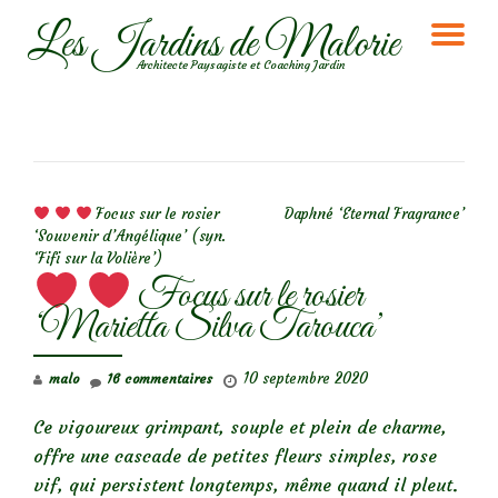
Les Jardins de Malorie
DÉ
Aller
Architecte Paysagiste et Coaching Jardin
au
LA
contenu
NA
NAVIGATION DE L’ARTICLE
Focus sur le rosier
Daphné ‘Eternal Fragrance’
‘Souvenir d’Angélique’ (syn.
‘Fifi sur la Volière’)
Focus sur le rosier
‘Marietta Silva Tarouca’
10 septembre 2020
malo
16 commentaires
Ce vigoureux grimpant, souple et plein de charme,
offre une cascade de petites fleurs simples, rose
vif, qui persistent longtemps, même quand il pleut.