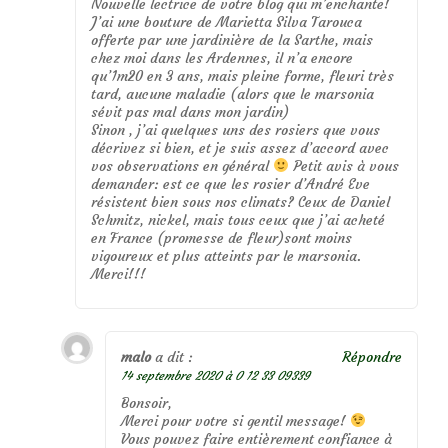
Nouvelle lectrice de votre blog qui m’enchante!
J’ai une bouture de Marietta Silva Tarouca
offerte par une jardinière de la Sarthe, mais
chez moi dans les Ardennes, il n’a encore
qu’1m20 en 3 ans, mais pleine forme, fleuri très
tard, aucune maladie (alors que le marsonia
sévit pas mal dans mon jardin)
Sinon , j’ai quelques uns des rosiers que vous
décrivez si bien, et je suis assez d’accord avec
vos observations en général
Petit avis à vous
demander: est ce que les rosier d’André Eve
résistent bien sous nos climats? Ceux de Daniel
Schmitz, nickel, mais tous ceux que j’ai acheté
en France (promesse de fleur)sont moins
vigoureux et plus atteints par le marsonia.
Merci!!!
malo
a dit :
Répondre
14 septembre 2020 à 0 12 33 09339
Bonsoir,
Merci pour votre si gentil message!
Vous pouvez faire entièrement confiance à