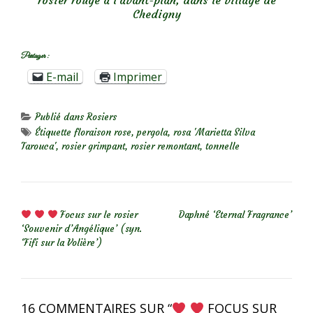
rosier rouge à l’avant-plan, dans le village de
Chedigny
Partager :
E-mail
Imprimer
Publié dans
Rosiers
Étiquette
floraison rose
,
pergola
,
rosa 'Marietta Silva
Tarouca'
,
rosier grimpant
,
rosier remontant
,
tonnelle
NAVIGATION DE L’ARTICLE
Focus sur le rosier
Daphné ‘Eternal Fragrance’
‘Souvenir d’Angélique’ (syn.
‘Fifi sur la Volière’)
16 COMMENTAIRES SUR “
FOCUS SUR