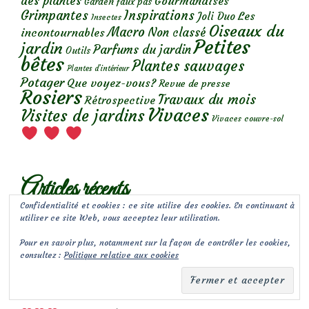
des plantes
Gourmandises
Garden faux pas
Grimpantes
Inspirations
Les
Joli Duo
Insectes
Oiseaux du
Macro
Non classé
incontournables
Petites
jardin
Parfums du jardin
Outils
bêtes
Plantes sauvages
Plantes d’intérieur
Potager
Que voyez-vous?
Revue de presse
Rosiers
Travaux du mois
Rétrospective
Vivaces
Visites de jardins
Vivaces couvre-sol
Articles récents
Confidentialité et cookies : ce site utilise des cookies. En continuant à
utiliser ce site Web, vous acceptez leur utilisation.
La Punaise à pattes rousses (Pentatoma rufipes)
Pour en savoir plus, notamment sur la façon de contrôler les cookies,
Rétrospective de juin 2026 au jardin
consultez :
Politique relative aux cookies
Punaise, prédatrice de pucerons et autres insectes
Focus sur le rosier Nozomi