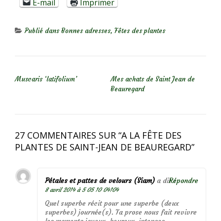
E-mail
Imprimer
Publié dans
Bonnes adresses
,
Fêtes des plantes
NAVIGATION DE L’ARTICLE
Muscaris ‘latifolium’
Mes achats de Saint Jean de
Beauregard
27 COMMENTAIRES SUR “
A LA FÊTE DES
PLANTES DE SAINT-JEAN DE BEAUREGARD
”
Pétales et pattes de velours (Siam)
a dit :
Répondre
8 avril 2014 à 5 05 10 04104
Quel superbe récit pour une superbe (deux
superbes) journée(s). Ta prose nous fait revivre
les moments joyeux, heureux, intenses,