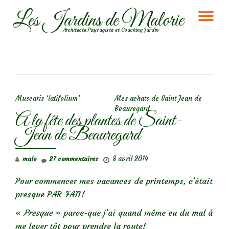
Les Jardins de Malorie
DÉ
Aller
Architecte Paysagiste et Coaching Jardin
au
LA
contenu
NA
NAVIGATION DE L’ARTICLE
Muscaris ‘latifolium’
Mes achats de Saint Jean de
Beauregard
A la fête des plantes de Saint-
Jean de Beauregard
8 avril 2014
malo
27 commentaires
Pour commencer mes vacances de printemps, c’était
presque PAR-FAIT!
«
Presque
» parce-que j’ai quand même eu du mal à
me lever tôt pour prendre la route!