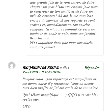
une grande joie de te rencontrer, de faire
claquer un gros bisou sur chaque joue pour
te remercier de ton amitié et de faire un
brin de causette! Ah oui, je me souviens
encore du moment où nos regards se sont
croisés et, immédiatement, ton sourire
complice, tu m’avais reconnu! Ce sera un
bonheur de venir te voir, dans ton jardin!
Gros bisous!
PS: t’inquiètes donc pas pour nos maris,
sont pas jaloux!
fLO JARDIN LA PERINE
a dit :
Répondre
8 avril 2014 à 11 11 05 04054
Bonjour malo…;ton reportage est magnifique et
me donne envie d’y retourner. Nous en avons
tous bien profité et j’ai été ravie de te connaitre.
Quel séjour magnifique ……pfffff j’y serais bien
restée moi.
bISES