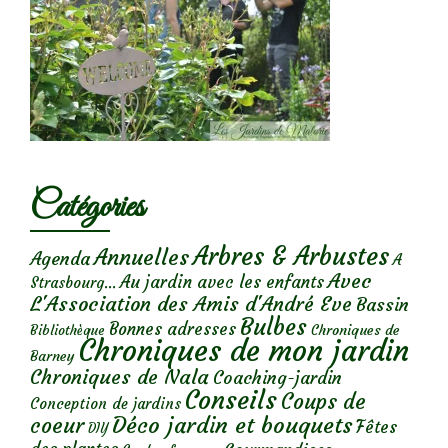
Catégories
Arbres & Arbustes
Annuelles
Agenda
A
Avec
Au jardin avec les enfants
Strasbourg...
L'Association des Amis d'André Eve
Bassin
Bulbes
Bonnes adresses
Chroniques de
Bibliothèque
Chroniques de mon jardin
Barney
Chroniques de Nala
Coaching-jardin
Conseils
Coups de
Conception de jardins
Déco jardin et bouquets
coeur
Fêtes
DIY