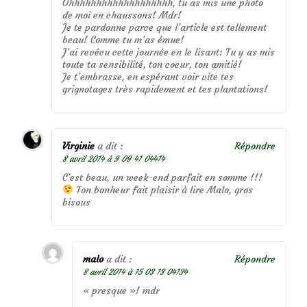
Ohhhhhhhhhhhhhhhhhhh, tu as mis une photo
de moi en chaussons! Mdr!
Je te pardonne parce que l’article est tellement
beau! Comme tu m’as émue!
J’ai revécu cette journée en le lisant: Tu y as mis
toute ta sensibilité, ton coeur, ton amitié!
Je t’embrasse, en espérant voir vite tes
grignotages très rapidement et tes plantations!
Virginie
a dit :
Répondre
8 avril 2014 à 9 09 41 04414
C’est beau, un week-end parfait en somme !!!
Ton bonheur fait plaisir à lire Malo, gros
bisous
malo
a dit :
Répondre
8 avril 2014 à 15 03 13 04134
« presque »! mdr