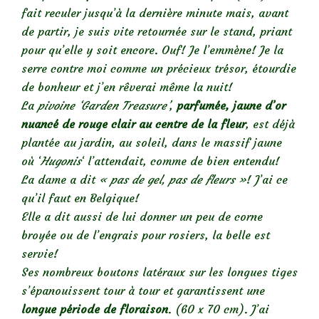
fait reculer jusqu’à la dernière minute mais, avant
de partir, je suis vite retournée sur le stand, priant
pour qu’elle y soit encore. Ouf! Je l’emmène! Je la
serre contre moi comme un précieux trésor, étourdie
de bonheur et j’en rêverai même la nuit!
La
pivoine ‘Garden Treasure’
,
parfumée, jaune d’or
n
uancé de rouge clair au centre de la fleur
,
est déjà
plantée au jardin, au soleil, dans le massif jaune
où ‘
Hugonis
‘ l’attendait, comme de bien entendu!
La dame a dit
« pas de gel, pas de fleurs »
! J’ai ce
qu’il faut en Belgique!
Elle a dit aussi de lui donner un peu de corne
broyée ou de l’engrais pour rosiers, la belle est
servie!
Ses
nombreux boutons latéraux sur les longues tiges
s’épanouissent tour à tour et garantissent une
longue période de floraison
. (60 x 70 cm). J’ai