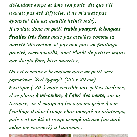
défendant corps et âme son petit, dit que s’il
n’avait pas été difficile, il ne m’aurait pas
épousée! Elle est gentille hein!? mdr).
Il voulait donc un
petit érable pourpré, à longues
feuilles
très fines
mais pas ciselées comme la
variété ‘dissectum’ et pas non plus un feuillage
prostré, recroquevillé, non! Plutôt de petites mains
aux doigts fins, bien ouvertes.
On est revenus à la maison avec un petit
acer
japonicum ‘Red Pygmy
‘! (130 x 80 cm)
Rustique (-20°) mais sensible aux gelées tardives,
il se plaira
à mi-ombre, à l’abri des vents,
sur la
terrasse, ou il marquera les saisons grâce à son
feuillage d’abord rouge clair pourpré au printemps,
puis vert en été et rouge orangé intense (ou doré
selon les sources?) à l’automne.