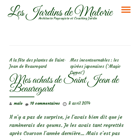
Les Jardins de Malorie
DÉ
Aller
Architecte Paysagiste et Coaching Jardin
au
LA
contenu
NA
NAVIGATION DE L’ARTICLE
A la fête des plantes de Saint-
Mes incontournables : les
Jean de Beauregard
spirées japonaises (‘Magic
Carpet’)
Mes achats de Saint Jean de
Beauregard
8 avril 2014
malo
10 commentaires
Il n’y a pas de surprise, je l’avais bien dit que je
ramènerais des geums. Je les avais tant regrettés
après Courson l’année dernière… Mais c’est pas