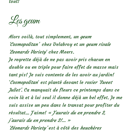
tout!
Les geum
Alors voilà, tout simplement, un
geum
‘Cosmopolitan’
chez Delabroy et un
geum rivale
‘Leonards
Variety
‘ chez Meers.
Je regrette déjà de ne pas avoir pris chacun en
double ou en triple pour faire effet de masse mais
tant pis! Je suis contente de les avoir au jardin!
‘
Cosmopolitan
‘ est planté devant le
rosier ‘Sweet
Juliet’
. Ca manquait de fleurs ce printemps dans ce
coin là et à lui seul il donne déjà un bel effet. Je me
suis assise un peu dans le transat pour profiter du
résultat… J’aime!
« J’aurais du en prendre 2,
j’aurais du en prendre 2!… »
‘Léonards Variety’
est à côté des
heuchères