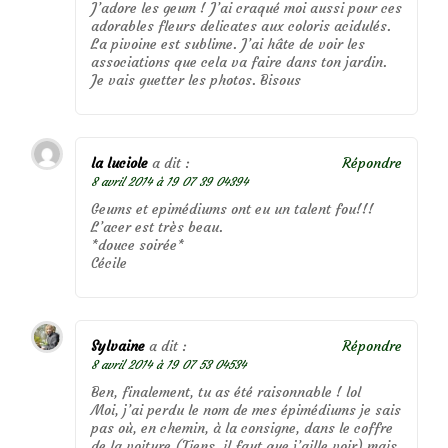
J’adore les geum ! J’ai craqué moi aussi pour ces
adorables fleurs delicates aux coloris acidulés.
La pivoine est sublime. J’ai hâte de voir les
associations que cela va faire dans ton jardin.
Je vais guetter les photos. Bisous
la luciole
a dit :
Répondre
8 avril 2014 à 19 07 39 04394
Geums et epimédiums ont eu un talent fou!!!
L’acer est très beau.
*douce soirée*
Cécile
Sylvaine
a dit :
Répondre
8 avril 2014 à 19 07 53 04534
Ben, finalement, tu as été raisonnable ! lol
Moi, j’ai perdu le nom de mes épimédiums je sais
pas où, en chemin, à la consigne, dans le coffre
de la voiture (Tiens, il faut que j’aille voir) mais