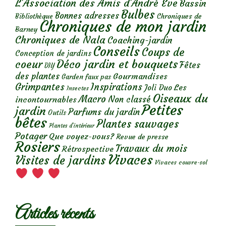
L'Association des Amis d'André Eve
Bassin
Bulbes
Bonnes adresses
Chroniques de
Bibliothèque
Chroniques de mon jardin
Barney
Chroniques de Nala
Coaching-jardin
Conseils
Coups de
Conception de jardins
Déco jardin et bouquets
coeur
Fêtes
DIY
des plantes
Gourmandises
Garden faux pas
Grimpantes
Inspirations
Les
Joli Duo
Insectes
Oiseaux du
Macro
Non classé
incontournables
Petites
jardin
Parfums du jardin
Outils
bêtes
Plantes sauvages
Plantes d’intérieur
Potager
Que voyez-vous?
Revue de presse
Rosiers
Travaux du mois
Rétrospective
Vivaces
Visites de jardins
Vivaces couvre-sol
Articles récents