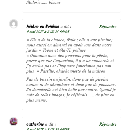
Malorie…… bisous
hélène ou Bohême
a dit :
Répondre
8 mai 2017 à 8 08 16 05165
« Elle a de la chance, Nala ; elle a une piscine;
nous aussi on aimerai en avoir une dans notre
jardin » Ebène et Ma-Fi; poilues
« Ouaiiiiiiii avec des poissons pour la pêche,
parce que sur l’aquarium, il y a un couvercle et
j’y arrive pas et l’hypnose fonctionne pas non
plus » Pastille, chachounette de la maison
Pas de bassin au jardin, donc pas de piscine
canine ni de nénuphars et donc pas de poissons.
La demoiselle est bien belle par contre. Quand je
vois de telles images, je réfléchis ….. de plus en
plus même.
catherine
a dit :
Répondre
8 mai 2017 à 8 08 33 05335