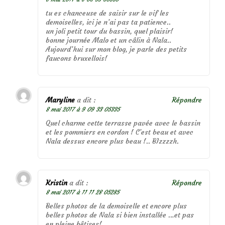
tu es chanceuse de saisir sur le vif les
demoiselles, ici je n’ai pas ta patience..
un joli petit tour du bassin, quel plaisir!
bonne journée Malo et un câlin à Nala..
Aujourd’hui sur mon blog, je parle des petits
faucons bruxellois!
Maryline
a dit :
Répondre
8 mai 2017 à 9 09 33 05335
Quel charme cette terrasse pavée avec le bassin
et les pommiers en cordon ! C’est beau et avec
Nala dessus encore plus beau !.. BIzzzzh.
Kristin
a dit :
Répondre
8 mai 2017 à 11 11 28 05285
Belles photos de la demoiselle et encore plus
belles photos de Nala si bien installée …et pas
en pleine bêtises!