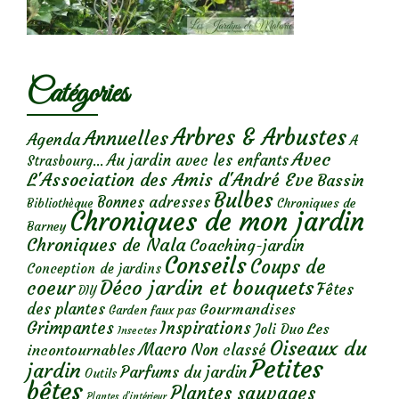
Catégories
Arbres & Arbustes
Annuelles
Agenda
A
Avec
Au jardin avec les enfants
Strasbourg...
L'Association des Amis d'André Eve
Bassin
Bulbes
Bonnes adresses
Chroniques de
Bibliothèque
Chroniques de mon jardin
Barney
Chroniques de Nala
Coaching-jardin
Conseils
Coups de
Conception de jardins
Déco jardin et bouquets
coeur
Fêtes
DIY
des plantes
Gourmandises
Garden faux pas
Grimpantes
Inspirations
Les
Joli Duo
Insectes
Oiseaux du
Macro
Non classé
incontournables
Petites
jardin
Parfums du jardin
Outils
bêtes
Plantes sauvages
Plantes d’intérieur