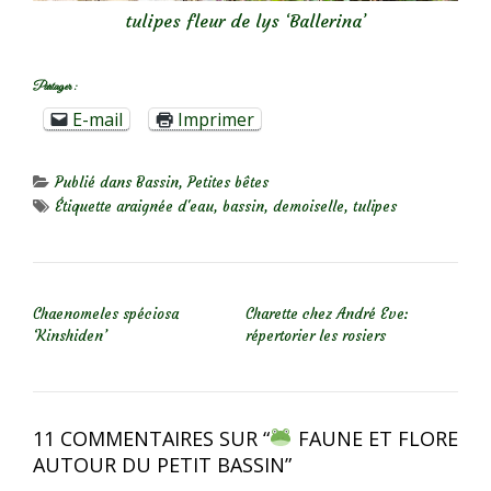
tulipes fleur de lys ‘Ballerina’
Partager :
E-mail
Imprimer
Publié dans
Bassin
,
Petites bêtes
Étiquette
araignée d'eau
,
bassin
,
demoiselle
,
tulipes
NAVIGATION DE L’ARTICLE
Chaenomeles spéciosa
Charette chez André Eve:
‘Kinshiden’
répertorier les rosiers
11 COMMENTAIRES SUR “
FAUNE ET FLORE
AUTOUR DU PETIT BASSIN
”