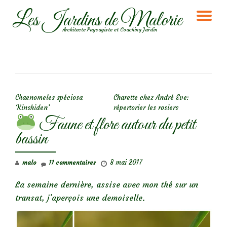
Les Jardins de Malorie
DÉ
Aller
Architecte Paysagiste et Coaching Jardin
au
LA
contenu
NA
NAVIGATION DE L’ARTICLE
Chaenomeles spéciosa
Charette chez André Eve:
‘Kinshiden’
répertorier les rosiers
Faune et flore autour du petit
bassin
8 mai 2017
malo
11 commentaires
La semaine dernière, assise avec mon thé sur un
transat, j’aperçois une demoiselle.