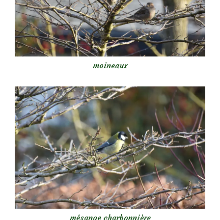
moineaux
mésange charbonnière