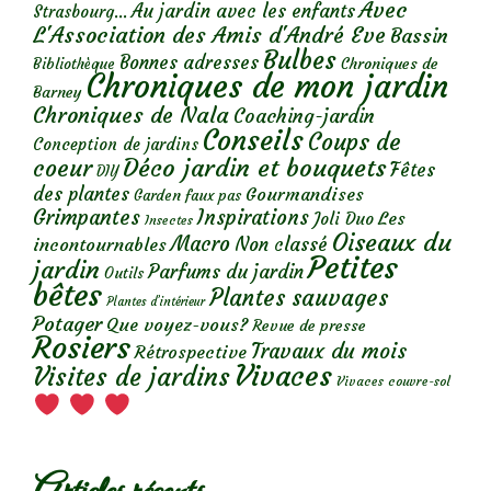
Avec
Au jardin avec les enfants
Strasbourg...
L'Association des Amis d'André Eve
Bassin
Bulbes
Bonnes adresses
Chroniques de
Bibliothèque
Chroniques de mon jardin
Barney
Chroniques de Nala
Coaching-jardin
Conseils
Coups de
Conception de jardins
Déco jardin et bouquets
coeur
Fêtes
DIY
des plantes
Gourmandises
Garden faux pas
Grimpantes
Inspirations
Les
Joli Duo
Insectes
Oiseaux du
Macro
Non classé
incontournables
Petites
jardin
Parfums du jardin
Outils
bêtes
Plantes sauvages
Plantes d’intérieur
Potager
Que voyez-vous?
Revue de presse
Rosiers
Travaux du mois
Rétrospective
Vivaces
Visites de jardins
Vivaces couvre-sol