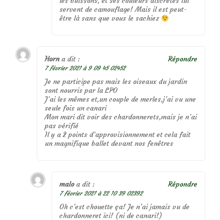
les buissons, et ses couleurs discrètes lui
servent de camouflage! Mais il est peut-
être là sans que vous le sachiez
Horn
a dit :
Répondre
7 février 2021 à 9 09 45 02452
Je ne participe pas mais les oiseaux du jardin
sont nourris par la LPO
J’ai les mêmes et,un couple de merles,j’ai vu une
seule fois un canari
Mon mari dit voir des chardonnerets,mais je n’ai
pas vérifié
Il y a 2 points d’approvisionnement et cela fait
un magnifique ballet devant nos fenêtres
malo
a dit :
Répondre
7 février 2021 à 22 10 39 02392
Oh c’est chouette ça! Je n’ai jamais vu de
chardonneret ici! (ni de canari!)