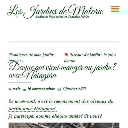
Les Jardins de Malorie
DÉ
Aller
Architecte Paysagiste et Coaching Jardin
au
LA
contenu
NA
NAVIGATION DE L’ARTICLE
Chroniques de mon jardin:
Oiseaux du jardin : la grive
janvier…
litorne
Devine qui vient manger au jardin?
avec Natagora
7 février 2021
malo
16 commentaires
Ce week-end, c’est
le recensement des oiseaux du
jardin avec Natagora!
Je participe, comme chaque année! Et vous?