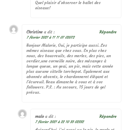
Quel plaisir d’observer le ballet des
oiseaux!
Christine
a dit :
Répondre
7 février 2021 à 11 11 07 02072
Bonjour Malorie, Oui, je participe aussi. Les
mêmes oiseaux que chez vous. En plus chez
nous, des bouvreuils, des merles, des pies, un
verdier,une corneille noire, des mésanges à
longue queue, un geai, un pic, mais cette année
plus aucune sittelle torchepot. Egalement aux
abonnés absents, le chardonneret élégant et
l’écureuil. Beau dimanche à vous et à vos
followers. P.S. : Au secours, 15 jours de gel
prévus.
malo
a dit :
Répondre
7 février 2021 à 22 10 33 02332
Aujourd’hui, j’ai aussi vu la pie, le merle et