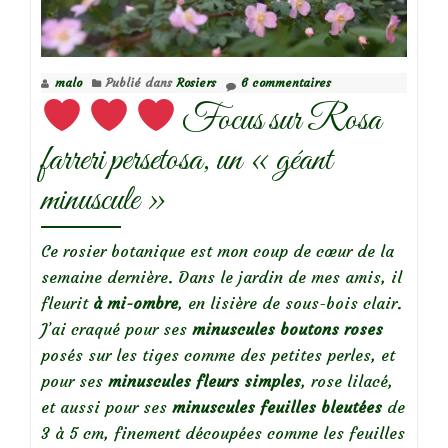
liane
American
Pillar
malo
Publié dans
Rosiers
6 commentaires
Focus sur Rosa
farreri persetosa, un « géant
minuscule »
Ce rosier botanique est mon coup de cœur de la
semaine dernière. Dans le jardin de mes amis, il
fleurit
à mi-ombre
, en lisière de sous-bois clair.
J’ai craqué pour ses
minuscules boutons
roses
posés sur les tiges comme des petites perles, et
pour ses
minuscules fleurs simples
, rose lilacé,
et aussi pour ses
minuscules feuilles bleutées
de
3 à 5 cm, finement découpées comme les feuilles