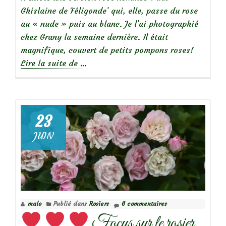
Ghislaine de Féligonde’ qui, elle, passe du rose
au « nude » puis au blanc. Je l’ai photographié
chez Grany la semaine dernière. Il était
magnifique, couvert de petits pompons roses!
à
Lire la suite de
…
propos
de
Focus
23
sur
JUIN
le
rosier
‘Pink
Ghislaine
de
malo
Publié dans
Rosiers
6 commentaires
Féligonde’
Focus sur le rosier