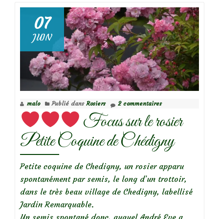
07
JUIN
Focus
sur
le
rosier
‘A
malo
Publié dans
Rosiers
2 commentaires
Shropshire
Focus sur le rosier
Lad’
Petite Coquine de Chédigny
Petite coquine de Chedigny, un rosier apparu
spontanément par semis, le long d’un trottoir,
dans le très beau village de Chedigny, labellisé
Jardin Remarquable.
Un semis spontané donc, auquel André Eve a