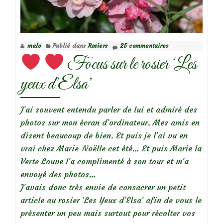
rosier
ancien
‘Comte
malo
Publié dans
Rosiers
25 commentaires
de
Focus sur le rosier ‘Les
Chambord’
(‘Mme
yeux d’Elsa’
Boll’)
J’ai souvent entendu parler de lui et admiré des
photos sur mon écran d’ordinateur. Mes amis en
disent beaucoup de bien. Et puis je l’ai vu en
vrai chez Marie-Noëlle cet été… Et puis Marie la
Verte Louve l’a complimenté à son tour et m’a
envoyé des photos…
J’avais donc très envie de consacrer un petit
article au rosier ‘Les Yeux d’Elsa’ afin de vous le
présenter un peu mais surtout pour récolter vos