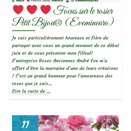
malo
Publié dans
Rosiers
12 commentaires
Focus sur le rosier
Petit Bijou® (Eveminearo)
Je suis particulièrement heureuse et fière de
partager avec vous un grand moment de ce début
juin et de vous présenter mon filleul!
L’entreprise Roses Anciennes André Eve m’a
offert d’être la marraine d’une de leurs créations
! C’est un grand honneur pour l’amoureuse des
roses que je suis…
à
Lire la suite de
…
propos
de
11