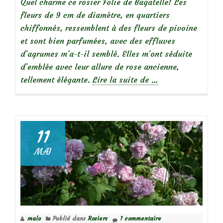
Quel charme ce rosier Folie de Bagatelle! Les
fleurs de 9 cm de diamètre, en quartiers
chiffonnés, ressemblent à des fleurs de pivoine
et sont bien parfumées, avec des effluves
d’agrumes m’a-t-il semblé. Elles m’ont séduite
d’emblée avec leur allure de rose ancienne,
à
tellement élégante.
Lire la suite de
…
propos
deFocus
sur
le
11
rosier
MAI
Folie
de
Bagatelle
malo
Publié dans
Rosiers
1 commentaire