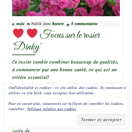
malo
Publié dans
Rosiers
5 commentaires
Focus sur le rosier
‘Dinky’
Ce rosier semble combiner beaucoup de qualités,
à commencer par une bonne santé, ce qui est un
critère essentiel!
En plus de sa
très bonne résistance aux
Confidentialité et cookies : ce site utilise des cookies. En continuant à
maladies,
il est aussi
très remontant
, fleurissant
utiliser ce site Web, vous acceptez leur utilisation.
presque continuellement tout l’été!
Pour en savoir plus, notamment sur la façon de contrôler les cookies,
Je ne l’ai pas planté dans mon jardin mais j’ai
consultez :
Politique relative aux cookies
longuement admiré ses
gros bouquets serrés de
petits pompons rose vif
, chez une amie
Lire la
à
suite de
…