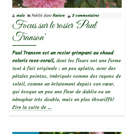
Edmond
Proust
malo
Publié dans
Rosiers
2 commentaires
Focus sur le rosier ‘Paul
Transon’
Paul Transon est un rosier grimpant au chaud
coloris rose-corail,
dont les fleurs ont une forme
tout à fait originale : un peu aplatie, avec des
pétales pointus, imbriqués comme des rayons de
soleil, comme un éclatement depuis son cœur,
qui évoque un peu une fleur de dahlia ou un
nénuphar très double, mais en plus ébouriffé!
à
Lire la suite de
…
propos
deFocus
sur