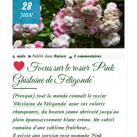
le
28
rosier
JUIN
grimpant
Rose
Bonbon
malo
Publié dans
Rosiers
5 commentaires
Focus sur le rosier ‘Pink
Ghislaine de Féligonde’
(Presque) tout le monde connaît
le rosier
‘Ghislaine de Féligonde’
avec ses coloris
changeants, du bouton jaune abricoté jusqu’au
plein épanouissement blanc crème. Un subtil
camaïeu d’une sublime fraîcheur…
Il existe une version rose nommée ‘Pink