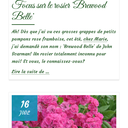
Focus sur le rosier ‘Brewood
Belle’
Ah! Dès que j’ai vu ces grosses grappes de petits
pompons rose framboise, cet été,
chez Marie
,
j’ai demandé son nom : ‘Brewood Belle’ de John
Scarman! Un rosier totalement inconnu pour
moi! Et vous, le connaissez-vous?
à
Lire la suite de
…
propos
deFocus
sur
le
16
rosier
JUIL
‘Brewood
Belle’