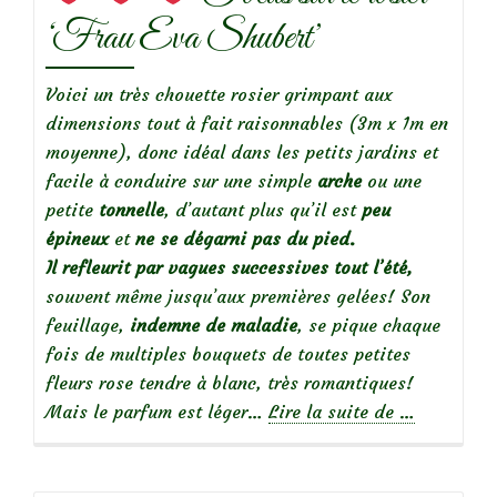
‘Frau Eva Shubert’
Voici un très chouette rosier grimpant aux
dimensions tout à fait raisonnables (3m x 1m en
moyenne), donc idéal dans les petits jardins et
facile à conduire sur une simple
arche
ou une
petite
tonnelle
, d’autant plus qu’il est
peu
épineux
et
ne se dégarni pas du pied.
Il refleurit par vagues successives tout l’été,
souvent même jusqu’aux premières gelées! Son
feuillage,
indemne de maladie
, se pique chaque
fois de multiples bouquets de toutes petites
fleurs rose tendre à blanc, très romantiques!
à
Mais le parfum est léger…
Lire la suite de
…
propos
de