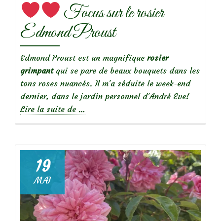
Focus sur le rosier
Edmond Proust
Edmond Proust est un magnifique
rosier
grimpant
qui se pare de beaux bouquets dans les
tons roses nuancés. Il m’a séduite le week-end
dernier, dans le jardin personnel d’André Eve!
à
Lire la suite de
…
propos
de
19
Focus
MAI
sur
le
rosier