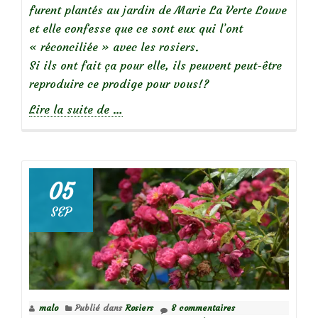
furent plantés au jardin de Marie La Verte Louve
et elle confesse que ce sont eux qui l’ont
« réconciliée » avec les rosiers.
Si ils ont fait ça pour elle, ils peuvent peut-être
reproduire ce prodige pour vous!?
à
Lire la suite de
…
propos
de
Focus
05
sur
SEP
le
rosier
‘Emera’
malo
Publié dans
Rosiers
8 commentaires