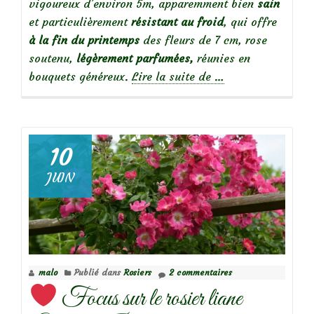
vigoureux d’environ 5m, apparemment bien
sain
et particulièrement
résistant au froid
, qui offre
à la fin du printemps
des fleurs de 7 cm, rose
soutenu,
légèrement parfumées,
réunies en
à
bouquets généreux.
Lire la suite de
…
propos
de
10
Focus
JUIN
sur
le
rosier
Fragezeichen
malo
Publié dans
Rosiers
2 commentaires
Focus sur le rosier liane