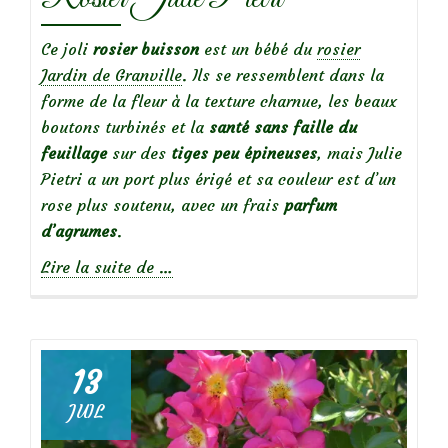
Ce joli
rosier buisson
est un bébé du
rosier
Jardin de Granville
. Ils se ressemblent dans la
forme de la fleur à la texture charnue, les beaux
boutons turbinés et la
santé sans faille du
feuillage
sur des
tiges peu épineuses
, mais Julie
Pietri a un port plus érigé et sa couleur est d’un
rose plus soutenu, avec un frais
parfum
d’agrumes
.
à
Lire la suite de
…
propos
de
13
JUIL
Focus