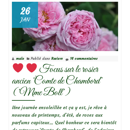
26
JAN
Focus
sur
le
rosier
‘Frau
malo
Publié dans
Rosiers
16 commentaires
Eva
Focus sur le rosier
Shubert’
ancien ‘Comte de Chambord’
(‘Mme Boll’)
Une journée ensoleillée et ça y est, je rêve à
nouveau de printemps, d’été, de roses aux
parfums capiteux… Quel bonheur ce sera bientôt