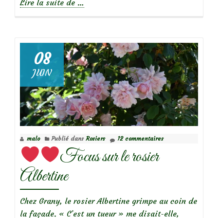
à
Lire la suite de
…
propos
de
08
JUIN
Focus
sur
le
rosier
Marie
malo
Publié dans
Rosiers
12 commentaires
Dermar
Focus sur le rosier
Albertine
Chez Grany, le rosier Albertine grimpe au coin de
la façade. « C’est un tueur » me disait-elle,