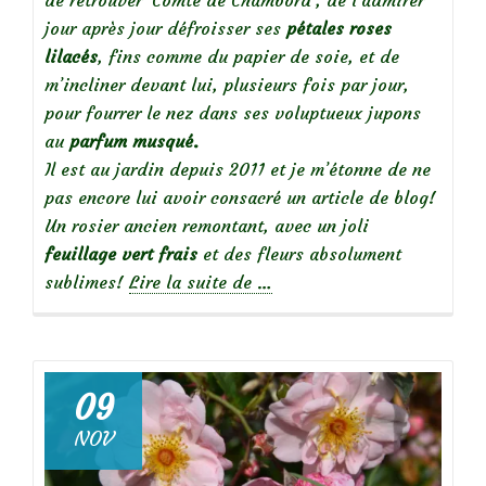
de retrouver ‘Comte de Chambord’, de l’admirer
jour après jour défroisser ses
pétales roses
lilacés
, fins comme du papier de soie, et de
m’incliner devant lui, plusieurs fois par jour,
pour fourrer le nez dans ses voluptueux jupons
au
parfum musqué.
Il est au jardin depuis 2011 et je m’étonne de ne
pas encore lui avoir consacré un article de blog!
Un rosier ancien remontant, avec un joli
feuillage vert frais
et des fleurs absolument
à
sublimes!
Lire la suite de
…
propos
de
09
Focus
NOV
sur
le