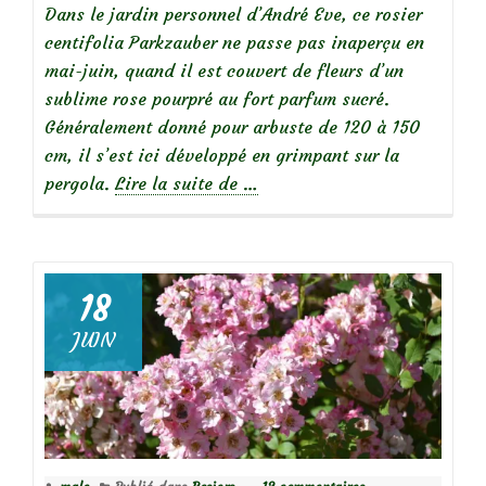
Dans le jardin personnel d’André Eve, ce rosier
centifolia Parkzauber ne passe pas inaperçu en
mai-juin, quand il est couvert de fleurs d’un
sublime rose pourpré au fort parfum sucré.
Généralement donné pour arbuste de 120 à 150
cm, il s’est ici développé en grimpant sur la
à
pergola.
Lire la suite de
…
propos
de
18
Focus
JUIN
sur
le
rosier
Parkzauber