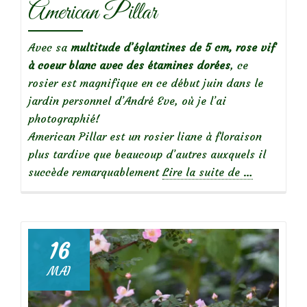
American Pillar
Avec sa
multitude d’églantines de 5 cm, rose vif
à coeur blanc avec des étamines dorées
, ce
rosier est magnifique en ce début juin dans le
jardin personnel d’André Eve, où je l’ai
photographié!
American Pillar est un rosier liane à floraison
plus tardive que beaucoup d’autres auxquels il
à
succède remarquablement
Lire la suite de
…
propos
de
Focus
16
sur
MAI
le
rosier