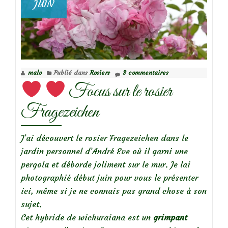
JUIN
Focus
sur
le
rosier
Petit
malo
Publié dans
Rosiers
3 commentaires
Bijou®
Focus sur le rosier
(Eveminearo)
Fragezeichen
J’ai découvert le rosier Fragezeichen dans le
jardin personnel d’André Eve où il garni une
pergola et déborde joliment sur le mur. Je lai
photographié début juin pour vous le présenter
ici, même si je ne connais pas grand chose à son
sujet.
Cet hybride de wichuraiana est un
grimpant