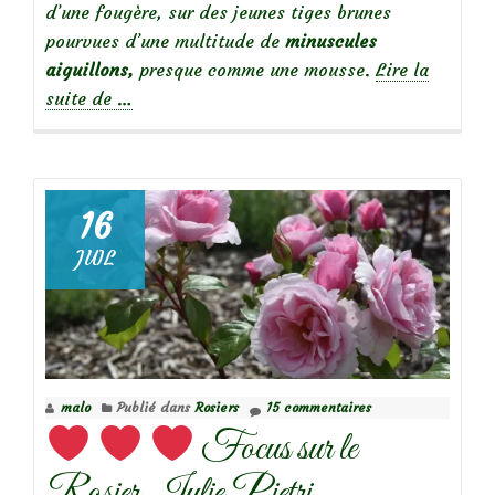
d’une fougère, sur des jeunes tiges brunes
pourvues d’une multitude de
minuscules
aiguillons,
presque comme une mousse.
Lire la
à
suite de
…
propos
de
16
JUIL
Focus
sur
Rosa
farreri
persetosa,
malo
Publié dans
Rosiers
15 commentaires
un
Focus sur le
« géant
minuscule »
Rosier Julie Pietri