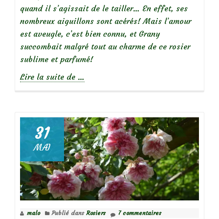
quand il s’agissait de le tailler… En effet, ses
nombreux aiguillons sont acérés! Mais l’amour
est aveugle, c’est bien connu, et Grany
succombait malgré tout au charme de ce rosier
sublime et parfumé!
à
Lire la suite de
…
propos
de
31
Focus
MAI
sur
le
rosier
Albertine
malo
Publié dans
Rosiers
7 commentaires