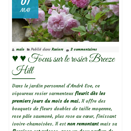
01
MAI
Focus
sur
le
rosier
Fantin
malo
Publié dans
Rosiers
2 commentaires
Latour
♥️ ♥️ Focus sur le rosier Breeze
Hill
Dans le jardin personnel d’André Eve, ce
vigoureux rosier sarmenteux
fleurit dès les
premiers jours du mois de mai.
Il offre des
bouquets de fleurs doubles de taille moyenne,
rose pâle saumoné, plus rose au cœur, finissant
ivoire-chamoisées. Il est
non remontant
mais sa