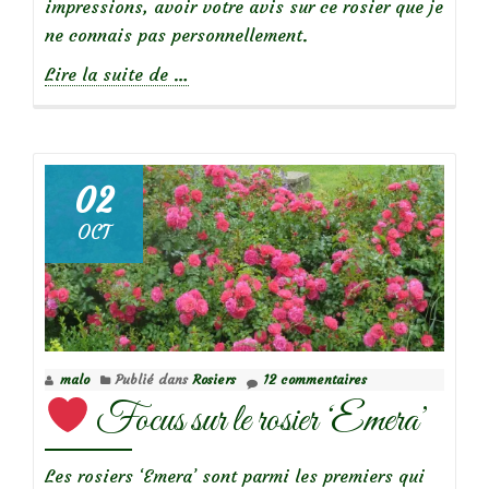
impressions, avoir votre avis sur ce rosier que je
ne connais pas personnellement.
à
Lire la suite de
…
propos
de
02
Focus
OCT
sur
le
rosier
‘Les
yeux
malo
Publié dans
Rosiers
12 commentaires
d’Elsa’
Focus sur le rosier ‘Emera’
Les rosiers ‘Emera’ sont parmi les premiers qui