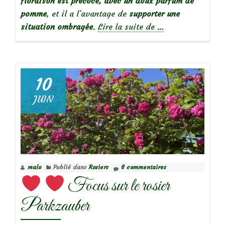
floraison est précoce, avec un doux parfum de
pomme
, et il a l’avantage de
supporter une
à
situation ombragée
.
Lire la suite de
…
propos
de♥️
♥️
Focus
10
sur
JUIN
le
rosier
Breeze
Hill
malo
Publié dans
Rosiers
6 commentaires
Focus sur le rosier
Parkzauber