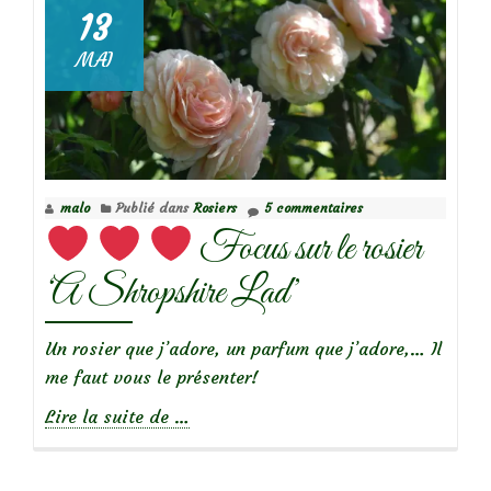
le
13
rosier
MAI
‘Paul
Transon’
malo
Publié dans
Rosiers
5 commentaires
Focus sur le rosier
‘A Shropshire Lad’
Un rosier que j’adore, un parfum que j’adore,… Il
me faut vous le présenter!
à
Lire la suite de
…
propos
de