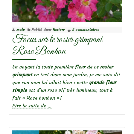
sur
le
Rosier
Julie
malo
Publié dans
Rosiers
5 commentaires
Pietri
Focus sur le rosier grimpant
Rose Bonbon
En voyant la toute première fleur de ce
rosier
grimpant
en test dans mon jardin, je me suis dit
que son nom lui allait bien : cette
grande fleur
simple
est d’un rose vif très lumineux, tout à
fait « Rose bonbon »!
à
Lire la suite de
…
propos
deFocus
sur