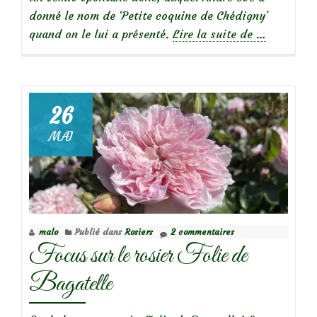
donné le nom de ‘Petite coquine de Chédigny’
à
quand on le lui a présenté.
Lire la suite de
…
propos
de
26
MAI
Focus
sur
le
rosier
Petite
malo
Publié dans
Rosiers
2 commentaires
Coquine
Focus sur le rosier Folie de
de
Chédigny
Bagatelle