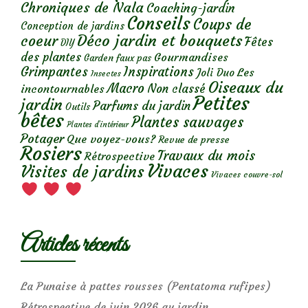
Chroniques de Nala
Coaching-jardin
Conseils
Coups de
Conception de jardins
Déco jardin et bouquets
coeur
Fêtes
DIY
des plantes
Gourmandises
Garden faux pas
Grimpantes
Inspirations
Les
Joli Duo
Insectes
Oiseaux du
Macro
Non classé
incontournables
Petites
jardin
Parfums du jardin
Outils
bêtes
Plantes sauvages
Plantes d’intérieur
Potager
Que voyez-vous?
Revue de presse
Rosiers
Travaux du mois
Rétrospective
Vivaces
Visites de jardins
Vivaces couvre-sol
Articles récents
La Punaise à pattes rousses (Pentatoma rufipes)
Rétrospective de juin 2026 au jardin