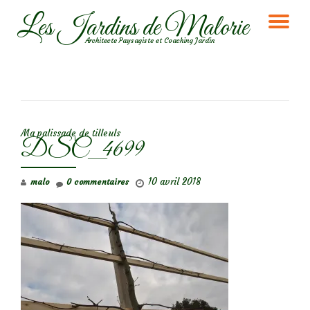
Les Jardins de Malorie
DÉ
Aller
Architecte Paysagiste et Coaching Jardin
au
LA
contenu
NA
NAVIGATION DE L’ARTICLE
Ma palissade de tilleuls
DSC_4699
10 avril 2018
malo
0 commentaires