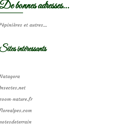
De bonnes adresses…
Pépinières et autres…
Sites intéressants
Natagora
Insectes.net
zoom-nature.fr
florealpes.com
notesdeterrain