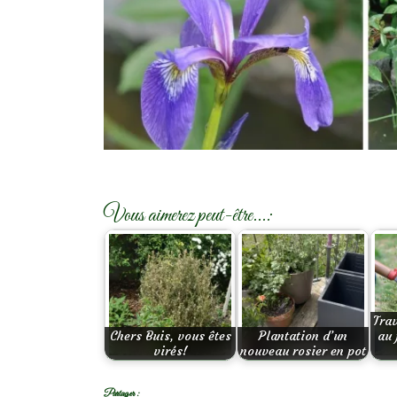
Vous aimerez peut-être...:
Tra
Chers Buis, vous êtes
Plantation d’un
au 
virés!
nouveau rosier en pot
Partager :