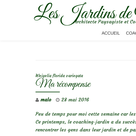
Les Jardins de
Aller
Architecte Paysagiste et Co
au
contenu
ACCUEIL
COA
NAVIGATION DE L’ARTICLE
Weigelia florida variegata
Ma récompense
malo
28 mai 2016
Peu de temps pour moi cette semaine car les 
Ce printemps, le coaching-jardin a du succès
rencontrer les gens dans leur jardin et de pa