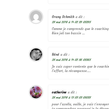
Grany Schmith
a dit :
28 mai 2016 à 14 02 39 05395
Comme je comprends que le coaching t
Bien joli ton bassin …
Béné
a dit :
28 mai 2016 à 14 02 56 05565
Je suis super contente que le coachin
l’effort, la récompense….
catherine
a dit :
28 mai 2016 à 15 03 03 05035
pour l’azolla, ouille, je vais t’envoye
tu comprendras pourquoi je la décons