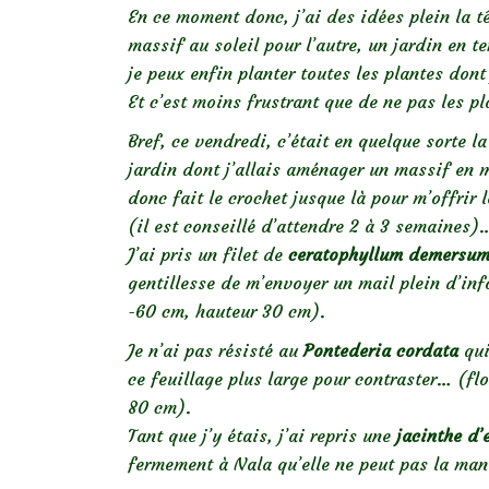
En ce moment donc, j’ai des idées plein la t
massif au soleil pour l’autre, un jardin en t
je peux enfin planter toutes les plantes dont
Et c’est moins frustrant que de ne pas les p
Bref, ce vendredi, c’était en quelque sorte 
jardin dont j’allais aménager un massif en m
donc fait le crochet jusque là pour m’offrir
(il est conseillé d’attendre 2 à 3 semaines)
J’ai pris un filet de
ceratophyllum demersu
gentillesse de m’envoyer un mail plein d’inf
-60 cm, hauteur 30 cm).
Je n’ai pas résisté au
Pontederia cordata
qui
ce feuillage plus large pour contraster… (f
80 cm).
Tant que j’y étais, j’ai repris une
jacinthe d’
fermement à Nala qu’elle ne peut pas la man