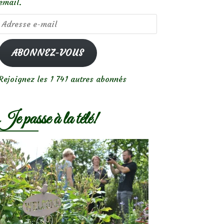
email.
Adresse
e-
mail
ABONNEZ-VOUS
Rejoignez les 1 741 autres abonnés
Je passe à la télé!