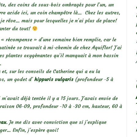
ête, des coins de sous-bois ombragés pour l’un, un
erre acide ici, un coin champêtre là… Chez les autres,
 je rêve… mais pour lesquelles je n’ai plus de place!
lanter du tout!
la « récompense » d’une semaine bien remplie, car le
atinée se trouvait à mi-chemin de chez Aquiflor! J’ai
 les plantes oxygénantes qu’il manquait à mon bassin
…
m
et, sur les conseils de Catherine qui a eu la
os, un godet d’
hippuris vulgaris
(profondeur -5 à
 m’avait déjà tentée il y a 15 jours. J’avais envie de
loraison 06-09, profondeur -10 à -30 cm, hauteur, 60 à
eau
. Je me dis avec conviction que si j’explique
ger… Enfin, j’espère quoi!