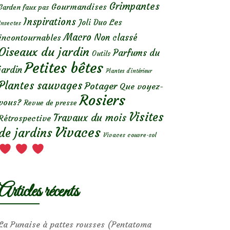
Grimpantes
Gourmandises
Garden faux pas
Inspirations
Les
Joli Duo
Insectes
Macro
Non classé
incontournables
Oiseaux du jardin
Parfums du
Outils
Petites bêtes
jardin
Plantes d’intérieur
Plantes sauvages
Potager
Que voyez-
Rosiers
vous?
Revue de presse
Visites
Travaux du mois
Rétrospective
Vivaces
de jardins
Vivaces couvre-sol
Articles récents
La Punaise à pattes rousses (Pentatoma