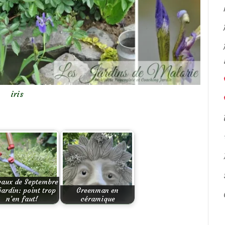
iris
vaux de Septembre
jardin: point trop
Greenman en
n’en faut!
céramique