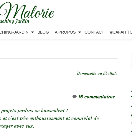
 Malorie
aching Jardin
CHING-JARDIN
BLOG
A PROPOS
CONTACT
#CAFAITT
Demoiselle ou libellule
16 commentaires
projets jardins se bousculent !
 et c’est très enthousiasmant et convivial de
rtager avec eux.