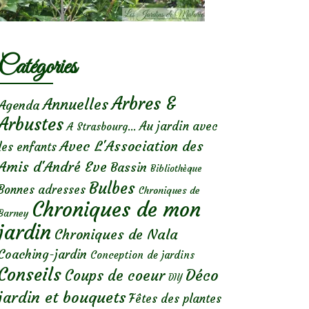
Catégories
Arbres &
Annuelles
Agenda
Arbustes
Au jardin avec
A Strasbourg...
Avec L'Association des
les enfants
Amis d'André Eve
Bassin
Bibliothèque
Bulbes
Bonnes adresses
Chroniques de
Chroniques de mon
Barney
jardin
Chroniques de Nala
Coaching-jardin
Conception de jardins
Conseils
Déco
Coups de coeur
DIY
jardin et bouquets
Fêtes des plantes