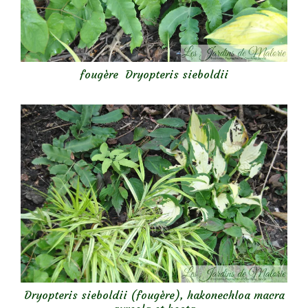
fougère Dryopteris sieboldii
Dryopteris sieboldii (fougère), hakonechloa macra