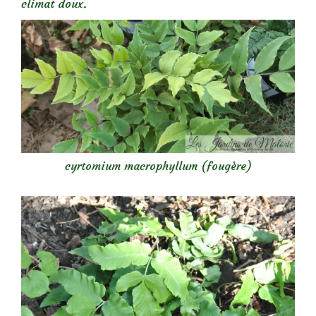
climat doux.
cyrtomium macrophyllum (fougère)