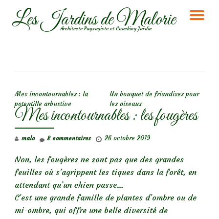
Les Jardins de Malorie
DÉ
Aller
Architecte Paysagiste et Coaching Jardin
au
LA
contenu
NA
NAVIGATION DE L’ARTICLE
Mes incontournables : la
Un bouquet de friandises pour
potentille arbustive
les oiseaux
Mes incontournables : les fougères
26 octobre 2019
malo
8 commentaires
Non, les fougères ne sont pas que des grandes
feuilles où s’agrippent les tiques dans la forêt, en
attendant qu’un chien passe…
C’est une grande famille de plantes d’ombre ou de
mi-ombre, qui offre une belle diversité de