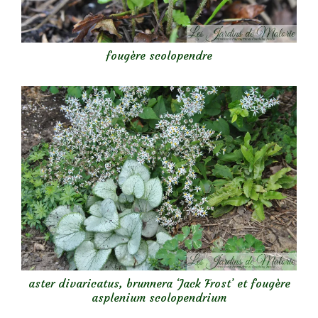
fougère scolopendre
aster divaricatus, brunnera ‘Jack Frost’ et fougère
asplenium scolopendrium