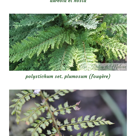
aureola et hosta
polystichum set. plumosum (fougère)