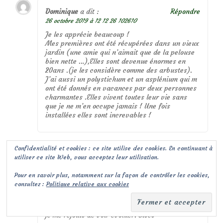
Dominique
a dit :
Répondre
26 octobre 2019 à 12 12 26 102610
Je les apprécie beaucoup !
Mes premières ont été récupérées dans un vieux
jardin (une amie qui n’aimait que de la pelouse
bien nette …),Elles sont devenue énormes en
20ans .(je les considère comme des arbustes).
J’ai aussi un polystichum et un asplénium qui m
ont été donnés en vacances par deux personnes
charmantes .Elles vivent toutes leur vie sans
que je ne m’en occupe jamais ! Une fois
installées elles sont increvables !
Confidentialité et cookies : ce site utilise des cookies. En continuant à
Pascale Rahir
a dit :
Répondre
utiliser ce site Web, vous acceptez leur utilisation.
27 octobre 2019 à 10 10 09 100910
Pour en savoir plus, notamment sur la façon de contrôler les cookies,
Tiens donc, encore une chose qui nous
consultez :
Politique relative aux cookies
rapproche. Je suis étonnée de la diversité
végétale que nous offre cette partie du règne
végétal. J’en ai aussi planté quelques unes que
je me réjouis de voir évoluer. Bises