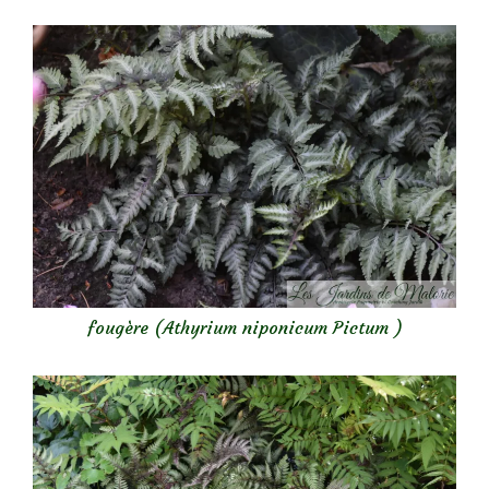
fougère (Athyrium niponicum Pictum )