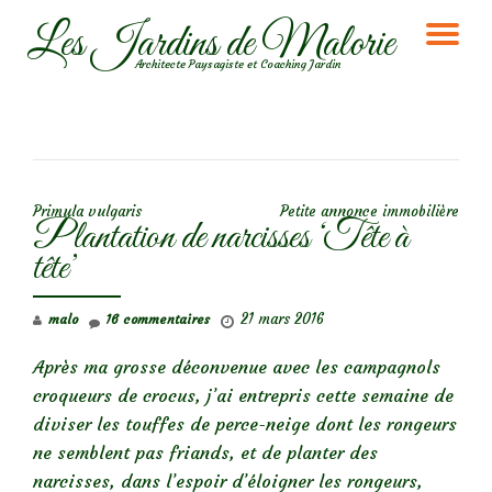
Les Jardins de Malorie
DÉ
Aller
Architecte Paysagiste et Coaching Jardin
au
LA
contenu
NA
NAVIGATION DE L’ARTICLE
Primula vulgaris
Petite annonce immobilière
Plantation de narcisses ‘Tête à
tête’
21 mars 2016
malo
16 commentaires
Après ma grosse déconvenue avec les campagnols
croqueurs de crocus, j’ai entrepris cette semaine de
diviser les touffes de perce-neige dont les rongeurs
ne semblent pas friands, et de planter des
narcisses, dans l’espoir d’éloigner les rongeurs,