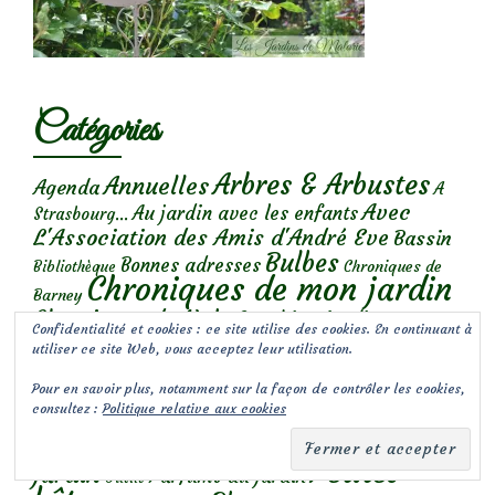
Catégories
Arbres & Arbustes
Annuelles
Agenda
A
Avec
Au jardin avec les enfants
Strasbourg...
L'Association des Amis d'André Eve
Bassin
Bulbes
Bonnes adresses
Chroniques de
Bibliothèque
Chroniques de mon jardin
Barney
Chroniques de Nala
Coaching-jardin
Confidentialité et cookies : ce site utilise des cookies. En continuant à
Conseils
Coups de
Conception de jardins
utiliser ce site Web, vous acceptez leur utilisation.
Déco jardin et bouquets
coeur
Fêtes
DIY
Pour en savoir plus, notamment sur la façon de contrôler les cookies,
des plantes
Gourmandises
Garden faux pas
consultez :
Politique relative aux cookies
Grimpantes
Inspirations
Les
Joli Duo
Insectes
Oiseaux du
Macro
Non classé
incontournables
Petites
jardin
Parfums du jardin
Outils