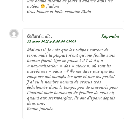
une bonne dizaine de jours d’avance dans les
potées
j’adore
Gros bisous et belle semaine Malo
Collard
a dit :
Répondre
22 mars 2016 à 8 08 00 03003
Moi aussi ,je vois que les tulipes sortent de
terre, mais la plupart n’ont qu’une feuille sans
bouton floral. Que se passe t il ? Si il y a
« naturalisation » des « vieux », où sont ils
passés ces « vieux »? Ne me dites pas que les
rongeurs ont mangés les gros et pas les petits!
J’ai eu le nombre normal de crocus très
échelonnés dans le temps, peu de muscaris pour
l’instant mais beaucoup de feuilles de ceux ci;
quand aux sternbergias, ils ont disparu depuis
deux ans.
Bonne journée.