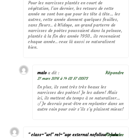
Pour les narcisses plantés en court de
végétation, l’an dernier, les retours de cette
année ne sont bon que pour les tête à tête… les
autres, cette année donnent quelques feuilles,
sans fleurs.. à Widoye, un grand parterre de
narcisses de poètes poussaient dans la pelouse,
plantés à la fin des année 1950.. ils revenaient
chaque année.. ceux là aussi se naturalisent
bien.
malo
a dit :
Répondre
21 mars 2016 à 14 02 57 03573
En plus, ils sont très très beaux les
narcisses des poètes! Je les adore! Mais
ici, ils mettent du temps à se naturaliser…
:/ Je devrais peut-être en replanter dans un
autre coin pour voir s’ils s’y plaisent mieux!
" class="url" rel="ugc external nofollow">lulu
Répondre
a