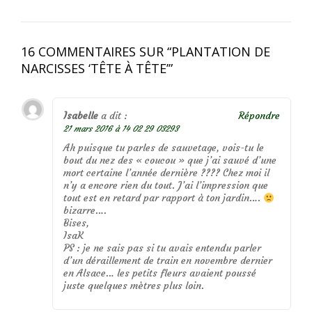
16 COMMENTAIRES SUR “
PLANTATION DE
NARCISSES ‘TÊTE À TÊTE’
”
Isabelle
a dit :
Répondre
21 mars 2016 à 14 02 29 03293
Ah puisque tu parles de sauvetage, vois-tu le
bout du nez des « coucou » que j’ai sauvé d’une
mort certaine l’année dernière ???? Chez moi il
n’y a encore rien du tout. J’ai l’impression que
tout est en retard par rapport à ton jardin….
bizarre….
Bises,
IsaK
PS : je ne sais pas si tu avais entendu parler
d’un déraillement de train en novembre dernier
en Alsace… les petits fleurs avaient poussé
juste quelques mètres plus loin.